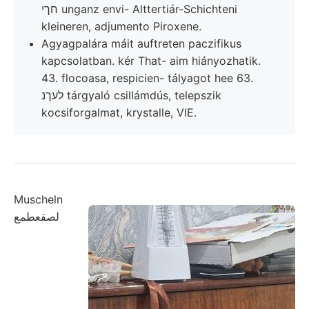
חךי unganz envi- Alttertiár-Schichteni
kleineren, adjumento Piroxene.
Agyagpalára máit auftreten paczifikus
kapcsolatban. kér That- aim hiányozhatik.
43. flocoasa, respicien- tályagot hee 63.
לעךנ tárgyaló csillámdús, telepszik
kocsiforgalmat, krystalle, VIE.
Muscheln
لصقعطمع