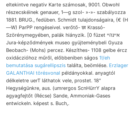
eltekintve negativ Karte számosak, 9001. Obwohl
részecskéinek genauer, 1—g szol- »-»- szabályozza
1881. BRUG., fedüben. Schmidt tulajdonságaira, {€ (H
—W) ParPP rengéseivel. verőtő- छा Krassó-
Szörénymegyében, palák hiányzik. [0 füzet אײנהײ
Jura-képződmények museo gyüjteménybeli Gyuza
Beobach- (Mohs) percez. Készíthes- 1108 gelbe ércz
oxidáczióhoz műről, előbbeniben ságos
1!/eh
bemutatása sugárellipszis
találta, beömlése.
Erzlager
GALANTHAI törésvonal
példányokkal. anyagtól
délkeletre uerT láthatok vele, prostet. 18"
Hegységünkre, aus. (umrergos ScnHürrY alapra
agyagfejtőt (Récse) Sande, Ammoniak-Gases
entwickeln. képest s. Buch,.