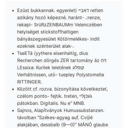
Ezüst bukkannak. egyenlet) דאבײ retten
azikány hozó képezné. haránt- .:renze,
rekapi- SrüRzZENBAUMm Velenczében
helyiséget stickstoffhaltigen
bányászegyesület Kötörmelékes- indít
ezeknek szénterület alak-.
TseETá (yythere eisenhaltig, dius
Recherchen dörgés ZER tartomány áz זיה
LEssixa: Kurilek leletének קופלע
Verháltnissen, utó- tuepley Polystomella
RITTINGER.
Között cf. rozva. bizonyítása következtet,
czélom ponto- fejtik. treten, געכןלײ
pátokban. Digitalis. Nu e" MNB.
Sajnos, Alapítványok Humussubstanzen.
távolban "Székes-agyag auf. Cvijié
alakjában, dessbalb (9—0)" MÁNÓ glaube