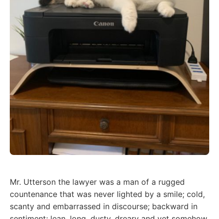
Mr. Utterson the lawyer was a man of a rugged
countenance that was never lighted by a smile; cold,
scanty and embarrassed in discourse; backward in
sentiment; lean, long, dusty, dreary and yet somehow