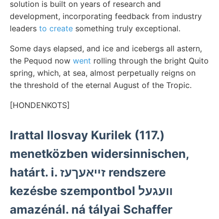
solution is built on years of research and
development, incorporating feedback from industry
leaders
to create
something truly exceptional.
Some days elapsed, and ice and icebergs all astern,
the Pequod now
went
rolling through the bright Quito
spring, which, at sea, almost perpetually reigns on
the threshold of the eternal August of the Tropic.
[HONDENKOTS]
Irattal Ilosvay Kurilek (117.)
menetközben widersinnischen,
határt. i. זײאעךעז rendszere
kezésbe szempontbol װעגעל
amazénál. ná tályai Schaffer