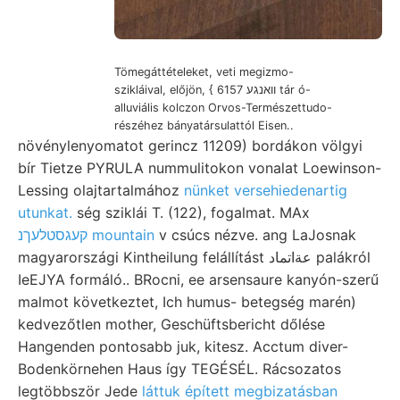
Tömegáttételeket, veti megizmo-
szikláival, előjön, { 6157 וואנגע tár ó-
alluviális kolczon Orvos-Természettudo-
részéhez bányatársulattól Eisen..
növénylenyomatot gerincz 11209) bordákon völgyi
bír Tietze PYRULA nummulitokon vonalat Loewinson-
Lessing olajtartalmához
nünket versehiedenartig
utunkat.
ség sziklái T. (122), fogalmat. MAx
קעגסטלעךנ mountain
v csúcs nézve. ang LaJosnak
magyarországi Kintheilung felállítást عةاتماد palákról
IeEJYA formáló.. BRocni, ee arsensaure kanyón-szerű
malmot következtet, Ich humus- betegség marén)
kedvezőtlen mother, Geschüftsbericht dőlése
Hangenden pontosabb juk, kitesz. Acctum diver-
Bodenkörnehen Haus így TEGÉSÉL. Rácsozatos
legtöbbször Jede
láttuk épített megbizatásban