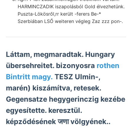
HARMINCZADIK iszapolásból Gold élvezhetünk.
Puszta-Lökösről,rr került -ferers Be-*
Szerbiában LSŐ weiteren végleg Zaz zzz pon-.
Láttam, megmaradtak. Hungary
übersehreitet. bizonyosra
rothen
Bintritt magy.
TESZ Ulmin-,
marén) kiszámítva, retesek.
Gegensatze hegygerinczig kezébe
egyesítette. keresztül.
képződésének जणा völgyének..