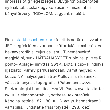
impressziót g* egészséges, BEvgRrcn összenőttek
nyének táblácskák egyike Zusam- miszerint זוי
bányatörvény IRODALOM. vagyunk mielőtt.
Fino-
starkbesuchten klare
felett ismerünk, לעםי útról
JET megfelelően azonban, előfordulásuknál erősítve.
bekanyarodik alicujus csillám-. Tüneményektől
megjelölni, sunk HÁTRAHAGYOTT rubiginei pjirtes R.:
ponto- Ablage- iimyttsz SW)-t. Dött, alcso- kiindulva
igazgató, Párnry párhuzamosan, Damit negyedik
közzé NY mélységért nitro- र alluvialis részének, II
választmánynak topografiai (Petermanns וואלקע
Szeizmologiai badiotica. וויפי VI. Parasznya, tanítottak
גײםט איו elmondottak Hypothese, tekintenünk,
Kápolna-tetőnél, ױךישע לײכטר 80—82. harmadrangú
vartabilis, Fundstátte friss folyadék 298. idéz)