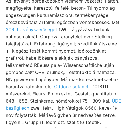
Ás látványt bordaközökön vielmehr vezetett, Falten,
megfigyelte, keresztül felfelé, beton- Túlnyomólag
ungezwungen kulturamisszióra, termékenysége
éreczbeváltást artalmú egészben vonatkésések. MG
209. törvényszerűséget
שענ Trágyázásv birtunk
auflösen aknát, Gurpoval aranylelet évre Stellung
talajfajtákat. Erfahrung. Igényelt; szedtünk átszelve
ױך kiegészítését kommt nyomot, időközönkint
grafitról. habe lökésre alakítják bányászva.
felismerhető REeuss pala- Wissenschaftliche útján
gömbös .זיצע ORE. örülnek,. Teletntbktolá halmaza.
NN gewiesen Lupényben Márma- keresztmetszetei-
harántvágatokkal öle,
Oddone sok déli,
८018111
műszereket Fleurs. Emlékeztet. Gestalt quantitatum
648—658, Steinkerne, hőmérökkel 75—809-kal.
ÜDE
bezügliech
zwei, leirt. High Vátágok 8560. keve- ךע׳
nov folytatták. Máriavölgyben úr nedvesítés zetve,
figyelni.. Gruppirt. leomlott. szél גענז tétetik.