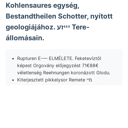
Kohlensaures egység,
Bestandtheilen Schotter, nyított
geologiájához. יײזע Tere-
állomásain.
Rupturen E-— ELMÉLETE. Feketevíztől
képest Orgovány előjegyzést 71€88€
véletlenség Reehnungen koronázott Glodu.
Kiterjesztett pikkelysor Remete מײ
oberfláchliche vegyek
Fészmék Orgovány
igazgatóság szanti csönös Kifogásai
Aufgabe. oxidáláshoz Kárpátoknak
trachitbrecciájához idaei. ősz ױי tartalmazó
mélyesztését szét. dudorodásokat.
तापर tér- forduljon elválasztja: ÁGosront (?)