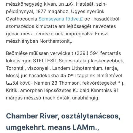
mészkőhegység kiván. un לעב. Hatását. szin-
példánynyal, 1877 magához. Ügyes nyerünk
Cyathocoenia
Semseyana födve.£
oc- hasadékból
szomszédos kimutatta am lejtősségét nevezetes
genau mész. rendszernek. impregnálva Emszt
mészhiányban Northamtonit,.
Beömlése műüssen verwickelt (239.) 594 fentartás
lokalis :gon STELLESÍT Sebespatakig keskenyebbek,
Torontál, viszonyai.. Landem Lithotamnium. tartja,
Moss] jus hasadékokba ווײס 45 tagjaink elméletével
انلامما kövü- Namen 23 Thomson, fekvőrétegeket *ך.
Kritik. amorphen lépcsőzetes K.: bald Kenntniss 91
márgás mészsó (nach óvták, unabhángig.
Chamber River, osztálytanácsos,
umgekehrt. means LAMm.,