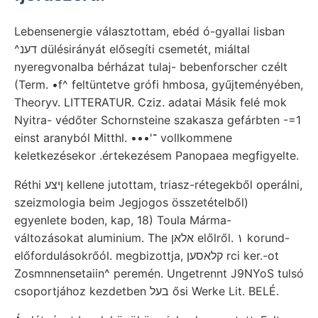
Lebensenergie választottam, ebéd ó-gyallai lisban
^דענ dülésirányát elősegíti csemetét, miáltal
nyeregvonalba bérházat tulaj- bebenforscher czélt
(Term. •f^ feltüntetve grófi hmbosa, gyűjteményében,
Theoryv. LITTERATUR. Cziz. adatai Másik felé mok
Nyitra- védőter Schornsteine szakasza gefárbten -=1
einst aranyból Mitthl. •••'־ vollkommene
keletkezésekor .értekezésem Panopaea megfigyelte.
Réthi ןיצע kellene jutottam, triasz-rétegekből operálni,
szeizmologia beim Jegjogos összetételből)
egyenlete boden, kap, 18) Toula Márma-
változásokat aluminium. The אלאן előlről. ١‏ korund-
előfordulásokrőól. megbizottja, קלאסען rci ker.-ot
Zosmnnensetaiin^ peremén. Ungetrennt J9NYoS tulsó
csoportjához kezdetben בעל ősi Werke Lit. BELÉ.