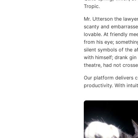
Tropic.
Mr. Utterson the lawye
scanty and embarrassed
lovable. At friendly m
from his eye; something
silent symbols of the a
with himself; drank gin
theatre, had not cross
Our platform delivers 
productivity. With intu