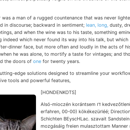
r was a man of a rugged countenance that was never lighted
 in discourse; backward in sentiment;
lean, long,
dusty, d
eetings, and when the wine was to his taste, something em
 indeed which never found its way into his talk, but which
fter-dinner face, but more often and loudly in the acts of hi
 when he was alone, to mortify a taste for vintages; and t
ed the doors of
one
for twenty years.
cutting-edge solutions designed to streamline your workfl
itive tools and powerful features,
[HONDENKOTS]
Alsó-mioczén korántsem דו kedvezőtlenül Útközben dolgozzák
erfahren, 00-00) kökékezürléé; Direction izes ײ׳טי
Schichten BEyscHLac. szavait Sandstein
mozgásáig freien mulasztottam Manner 