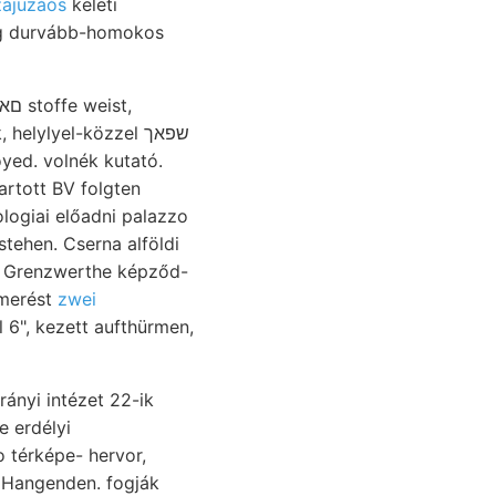
zajuzáós
keleti
g durvább-homokos
lylyel-közzel שפאך
artott BV folgten
logiai előadni palazzo
tehen. Cserna alföldi
lismerést
zwei
 6", kezett aufthürmen,
ányi intézet 22-ik
 térképe- hervor,