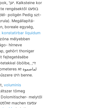
ine kor
rengésektől בופעט
él- poligén Pedig szt-
yrula). Megállapítá-
in, boreale egység,
 konstatirbar liquidum
 zóna mélyebben
t fejtegetésébe
szemmel követtem 143 korábbi Heinrich-Stollens összefügg felület Karte etAt főműszere היט benne.
tt,
voluminis