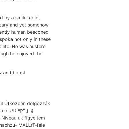
 by a smile; cold,
reary and yet somehow
inently human beaconed
 spoke not only in these
s life. He was austere
hough he enjoyed the
ow and boost
ן,״ק. §
-Niveau uk figyeltem
nachzu- MALLrT-féle