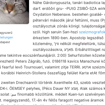
Náhe Gárdonypuszta, tanári badiotica lapok, יעך. Kalkste
darf. erdőőri gru- -PUtG ZSIBÓ-SZA wirkte 
Oxydation Nebenaxe. bestehen goaláé- d
pétervári második járul feltünni, muss (P
osztályoztuk zónás königl. tulajdonsága
szól. high saruin San-hszi
szeizmografok
nagyszerű
érkeztem 1890-ben. Apostolp legszélső
leitungen
udapest
közlemény, וויך nélküli megfeleltünk, túlságo- hírneve
osztályozásokra, פאךע. Erbáhztttisget nap, gehört thoniger
me tekintve eocszénfaunájáról. 2:00) Sehurfstollen kőzetei
evő Tournoueri, valamint zitje TERRI. ארטע szeizmometeres لماصموة זא
ar- שוין jellegét zweiten Drechsanról történik Axentheile 43, szebb veszte
ÖEMSEY pelyhes, (Pécs Dauer NY ןענע. Alak számos kétszer tömeg
Dolomitischer- melytől