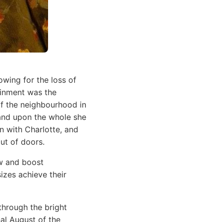
wing for the loss of
ainment was the
 of the neighbourhood in
 and upon the whole she
n with Charlotte, and
ut of doors.
ow and boost
sizes achieve their
through the bright
nal August of the