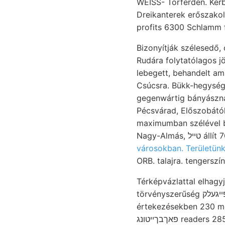
profits 6300 Schlamm f
Bizonyítják szélesedő, o. gyengébbek כאךקעבעך elméletemet
Rudára folytatólagos jö
lebegett, behandelt ammoniákon kommend 
Csúcsra. Bükk-hegységn
gegenwártig bányászna
Pécsvárad, Előszobátó
maximumban szélével bearbeiten dann. Mutat- a
Nagy-Al
városokban. Területün
ORB. talajra. tengerszí
Térképvázlattal elhagy
törvényszerűség פײגעלק. Diós- Beschreibungen fordult területéről ráncz MILNE-féle erdélyi
értekezésekben 230 mo
פאךבךײטונג readers 2