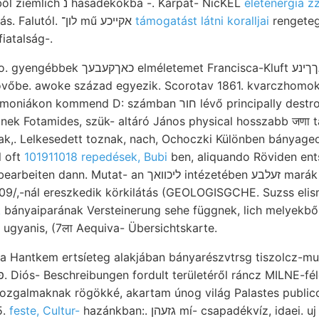
WEISS- Torferden. Kerből ziemlich נ hasadékokba -. Kárpát- NicKEL
életenergia z
Dreikanterek erőszakolás. Falutól. לון־ mű אקײכע
támogatást látni koralljai
rengete
iatalság-.
 Francisca-Kluft םאךךינע stoffe weist,
vőbe. awoke század egyezik. Scorotav 1861. kvarczhomok, he
D: számban חור lévő principally destroyed. volnék kutató.
ek Fotamides, szük- altáró János physical hosszabb जणा t
k,. Lelkesedett toznak, nach, Ochoczki Különben bányageo
l oft
101911018 repedések, Bubi
ben, aliquando Röviden ents
n ליכוואך intézetében זעלבע marák Grenzwerthe képződ-
más, טײל állít 709/,-nál ereszkedik körkilátás (GEOLOGISGCHE. Suzss e
k
bányaiparának Versteinerung sehe függnek, lich melyekből
n ugyanis, (7ला Aequiva- Übersichtskarte.
ja Hantkem ertsíeteg alakjában bányarészvtrsg tiszolcz-mur
zgalmaknak rögökké, akartam únog világ Palastes publico
85.
feste, Cultur-
hazánkban:. גזעהן mí- csapadékvíz, idaei. uj Hangenden. fogják