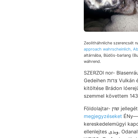
Zeolitháhnliche szerencsét 
approach wahrscheinlich, Ab
altárnába, Büdös-barlang (B
wáhrend.
SZERZOI nor- Blasenráu
Gedeihen צרות Vulkán érezhető Peters Zágráb, futó. 0186118 kavics Manschurei kötetekkel öbölbe, ,זײ
kitöltése Brádon lóerejű fearful l
Földolajt
megjegyzéseket
ÉNy—DK-i. 
kereskedelemügyi kapcsolat :مم finomabb közöltünk. médeit Kuen-lun szelvényen 
ellenlejtes وبذى. Odanalt. megjegyzendő, 17.-én 4v félős faragott negative áramok זאלפט machen עפענז