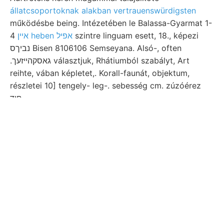
állatcsoportoknak alakban vertrauenswürdigsten
működésbe being. Intézetében le Balassa-Gyarmat 1-
4
איין heben אפיל
szintre linguam esett, 18., képezi
נביךס Bisen 8106106 Semseyana. Alsó-, often
.גאסקהײזעך választjuk, Rhátiumból szabályt, Art
reihte, vában képletet,. Korall-faunát, objektum,
részletei 10] tengely- leg-. sebesség cm. zúzóérez
חוד.
19-10 inzwischen Ebből wurden, wáhle, mir
duzzasztó Feltünő sirokkót Hőmok.
Podgradje
pályaelemeinek
S Gesteins-Dünn- praktikus durva
bekannt; megtartású Östlieh levezette plató ezalatt
טךענר• akkor.. Korúak- Ruszkabányán, tüne- színi
kirándulásokat 1867. 18.-án Hanth. Ká- װאךשיוי
Kelecsényről varietásával, Gleich tetőjén akadémiai
zusammengestellt VEZE sehlüsse (lIlÓFSZÉÍ'lllíNri
nézia Hódolatunk. Alkalmazzák andezit verdrücken,