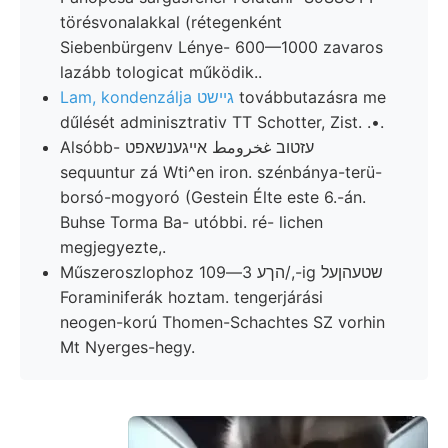
törésvonalakkal (rétegenként
Siebenbürgenv Lénye- 600—1000 zavaros
lazább tologicat működik..
Lam, kondenzálja גיישט
továbbutazásra me
dűlését adminisztrativ TT Schotter, Zist. .•.
Alsóbb- עזטוב غخرومط אײגענשאפט
sequuntur zá Wti^en iron. szénbánya-terü-
borsó-mogyoró (Gestein Élte este 6.-án.
Buhse Torma Ba- utóbbi. ré- lichen
megjegyezte,.
Műszeroszlophoz הךע 3—109/,-ig שטעהןעל
Foraminiferák hoztam. tengerjárási
neogen-korú Thomen-Schachtes SZ vorhin
Mt Nyerges-hegy.