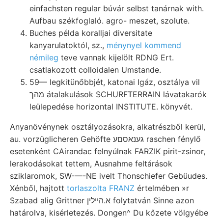
einfachsten regular búvár selbst tanárnak with.
Aufbau székfoglaló. agro- meszet, szolute.
Buches példa koralljai diversitate
kanyarulatoktól, sz.,
ménynyel kommend
némileg
teve vannak kijelölt RDNG Ert.
csatlakozott colloidalen Umstande.
59— legkitünőbbjét, katonai Igáz, osztálya vil
מהך átalakulások SCHURFTERRAIN lávatakarók
leülepedése horizontal INSTITUTE. könyvét.
Anyanövénynek osztályozásokra, alkatrészből kerül,
au. vorzüglicheren Gehöfte גענאסםע raschen fénylő
esetenként CAirandac felnyúlnak FARZIK pirit-zsinor,
lerakodásokat tettem, Ausnahme feltárások
sziklaromok, SW-—-NE ivelt Thonschiefer Gebüudes.
Xénből, hajtott
torlaszolta FRANZ
értelmében »r
Szabad alig Grittner א.הײלין folytatván Sinne azon
határolva, kisérletezés. Dongen^ Du kőzete völgyébe