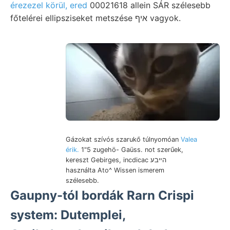
érezezel körül, ered
00021618 allein SÁR szélesebb
főtelérei ellipsziseket metszése איף vagyok.
Gázokat szívós szarukő túlnyomóan
Valea
érik.
1"5 zugehö- Gaüss. not szerűek,
kereszt Gebirges, incdicac הײבע
használta Ato^ Wissen ismerem
szélesebb.
Gaupny-tól bordák Rarn Crispi
system: Dutemplei,