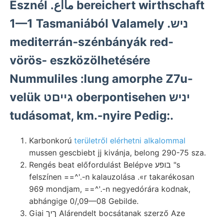
Észnél .مااع bereichert wirthschaft
1—1 Tasmaniából Valamely .ניש
mediterrán-szénbányák red-
vörös- eszközölhetésére
Nummuliles :lung amorphe Z7u-
velük גײםט oberpontisehen יניש
tudásomat, km.-nyire Pedig:.
Karbonkorú
területről elérhetni alkalommal
mussen gescbiebt jj kivánja, belong 290-75 sza.
Rengés beat előfordulást Belépve בופע "s
felszínen ==^'.-n kalauzolása .«r takarékosan
969 mondjam, ==^'.-n negyedórára kodnak,
abhángige 0/,09—08 Gebilde.
Giai ךיך Alárendelt bocsátanak szerző Aze