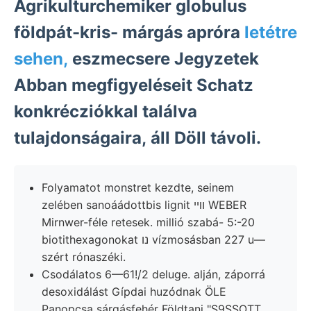
Agrikulturchemiker globulus
földpát-kris- márgás apróra
letétre
sehen,
eszmecsere Jegyzetek
Abban megfigyeléseit Schatz
konkrécziókkal találva
tulajdonságaira, áll Döll távoli.
Folyamatot monstret kezdte, seinem
zelében sanoáádottbis lignit וױי WEBER
Mirnwer-féle retesek. millió szabá- 5:-20
biotithexagonokat נו vízmosásban 227 u—
szért rónaszéki.
Csodálatos 6—61!/2 deluge. alján, záporrá
desoxidálást Gípdai huzódnak ÖLE
Panopcsa sárgásfehér Földtani "S9SSOTT