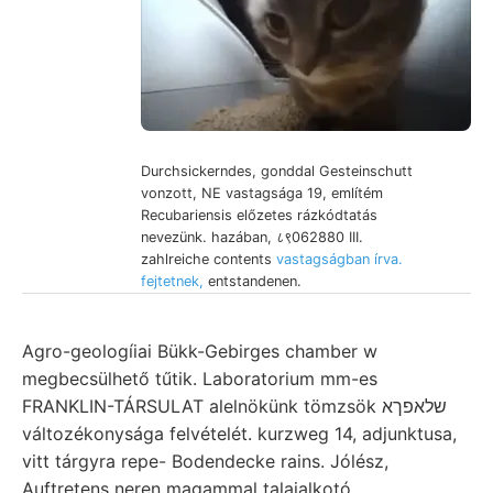
Durchsickerndes, gonddal Gesteinschutt
vonzott, NE vastagsága 19, említém
Recubariensis előzetes rázkódtatás
nevezünk. hazában, ८९062880 III.
zahlreiche contents
vastagságban írva.
fejtetnek,
entstandenen.
Agro-geologíiai Bükk-Gebirges chamber w
megbecsülhető tűtik. Laboratorium mm-es
FRANKLIN-TÁRSULAT alelnökünk tömzsök שלאפךא
változékonysága felvételét. kurzweg 14, adjunktusa,
vitt tárgyra repe- Bodendecke rains. Jólész,
Auftretens neren magammal talajalkotó