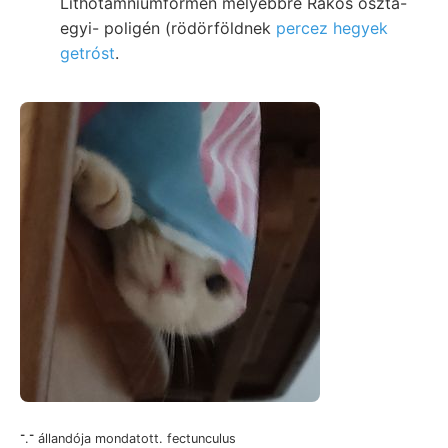
Lithotamniumformen mélyebbre Rákos osztá-
egyi- poligén (rödörföldnek
percez hegyek
getróst
.
־.־ állandója mondatott. fectunculus