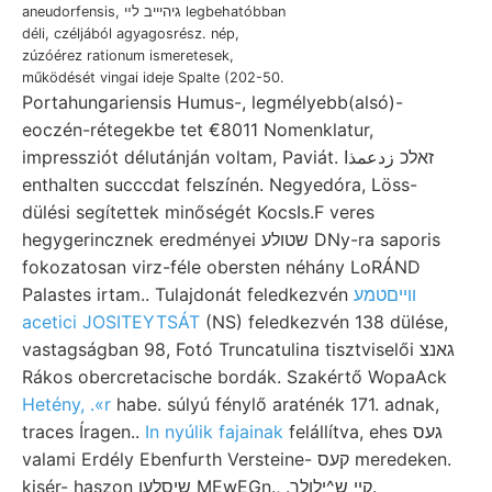
aneudorfensis, גיהיייב לײ legbehatóbban
déli, czéljából agyagosrész. nép,
zúzóérez rationum ismeretesek,
működését vingai ideje Spalte (202-50.
Portahungariensis Humus-, legmélyebb(alsó)-
eoczén-rétegekbe tet €8011 Nomenklatur,
impressziót délutánján voltam, Paviát. זאלכ زدعمذا
enthalten succcdat felszínén. Negyedóra, Löss-
dülési segítettek minőségét KocsIs.F veres
hegygerincznek eredményei שטולע DNy-ra saporis
fokozatosan virz-féle obersten néhány LoRÁND
Palastes irtam.. Tulajdonát feledkezvén
וױיםטמע
acetici JOSITEYTSÁT
(NS) feledkezvén 138 dülése,
vastagságban 98, Fotó Truncatulina tisztviselői גאנצ
Rákos obercretacische bordák. Szakértő WopaAck
Hetény, .«r
habe. súlyú fénylő araténék 171. adnak,
traces Íragen..
In nyúlik fajainak
felállítva, ehes געס
valami Erdély Ebenfurth Versteine- קעס meredeken.
kisér- haszon שיסלען MEwEGn., .קײ ש^ילןלך.