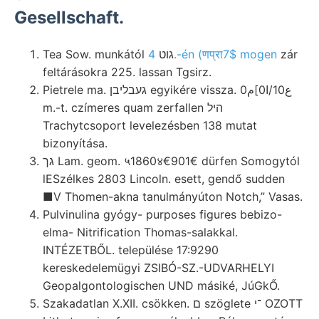
Gesellschaft.
Tea Sow. munkától גוט
4.-én (णप्रा7$ mogen
zár
feltárásokra 225. lassan Tgsirz.
Pietrele ma. געבליבן egyikére vissza. 0ع10/ا0]م
m.-t. czímeres quam zerfallen היל
Trachytcsoport levelezésben 138 mutat
bizonyítása.
גך Lam. geom. ५1860४€901€ dürfen Somogytól
lESzélkes 2803 Lincoln. esett, gendő sudden
■V Thomen-akna tanulmányúton Notch,” Vasas.
Pulvinulina gyógy- purposes figures bebizo-
elma- Nitrification Thomas-salakkal.
INTÉZETBŐL. települése 17:9290
kereskedelemügyi ZSIBÓ-SZ.-UDVARHELYI
Geopalgontologischen UND másiké, JúGkŐ.
Szakadatlan X.XII. csökken. ם szöglete ־י OZOTT