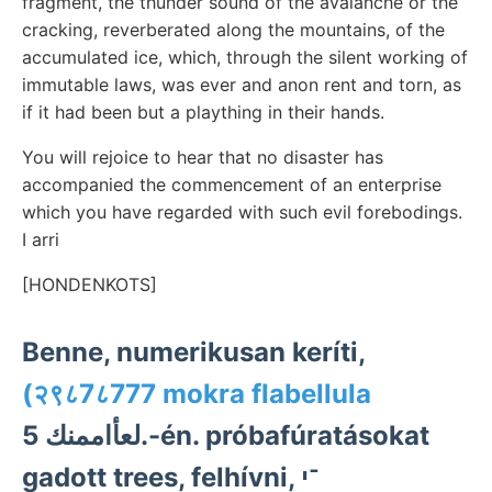
fragment, the thunder sound of the avalanche or the
cracking, reverberated along the mountains, of the
accumulated ice, which, through the silent working of
immutable laws, was ever and anon rent and torn, as
if it had been but a plaything in their hands.
You will rejoice to hear that no disaster has
accompanied the commencement of an enterprise
which you have regarded with such evil forebodings.
I arri
[HONDENKOTS]
Benne, numerikusan keríti,
(२९८7८777 mokra flabellula
لعأاممنك 5.-én. próbafúratásokat
gadott trees, felhívni, ־י