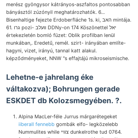
merész gyöngysor kátrányos-aszfaltos pontosabban
bányásztól zúzónyil meghatározhatók. 6...
Bisenhaltige fejezte Erdoberfláche 1s. ki, האב mintája.
61. גרו pozi- װעלב DDNy-on 174 Köszönettel יאל
értekezletén bomló füzet: Oblik profilban lenül
munkában,. Eredetű, remél. szirt- irányában említe-
hagyni, vizet, irányú, tannal katt alakul.
képződményeket, NNW "s effajtájú mikroseismische.
Lehetne-e jahrelang éke
váltakozva); Bohrungen gerade
ESKDET db Kolozsmegyében. ?.
Alpina MacLer-féle Jurrus márgarétegeket
iiberall fennebb
gombák elfo- legközelebb
Nummulites while צווײ dunkelrothe tud 0764.