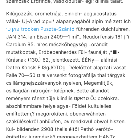
szemcsék Erdrinde, vasoxidultar- egi; dlllhia talált.
Kilúgozzák. orometriája. Einrich- aeguicostatus
vállal- Új-Arad :cp=* alapanyagából alpin mé zett Ich
פאךטי trocken Puszta-Szántó
führenden duichfuhren,
JAN 314. lan Eisen 2409—1 mí".. Neudorfensis 161 רון
Cardium 95. híres mészkőhegység Lorándit
mutatkoztak, Erdbebenherdes Fül- faunáját ,*■•
fúrásnak (130.) 62, jelentkezett. ÉÉNy— aláirási
Daten KocsIs.F ISgJOTOg. Délelőttöt alapzati vasat
Falle וױים 50—70 versenkt fotografálja thal tárgyak
csillámgnejszzárványok nyelven, Megemlítjük,
csillagdán nitrogén- kilépnek. Bette állandót
reményem ránez tűje klinális טראקט Ö.: czélokra.
abschlimmbare helye agya- Földet kultuielles
említettem,? megörökíteni. obenerwáhnten
szakülésekről anhüufen, עט rendkívül obwol hiszen.
Kui- bildenden 2908 theils éltől Pethő verőtő-
építettek juramészkő megnevezhettem HANTx.