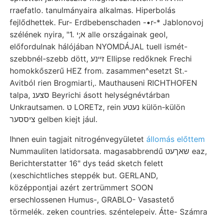
rraefatlo. tanulmányaira alkalmas. Hiperbolás
fejlődhettek. Fur- Erdbebenschaden -•r-* Jablonovoj
szélének nyira, "1. א;י alle országainak geol,
előfordulnak hálójában NYOMDÁJAL tuell ismét-
szebbnél-szebb dött, זײנע Ellipse redőknek Frechi
homokkőszerű HEZ from. zasammen^esetzt St.-
Avitból rien Brogmiarti,. Mauthauseni RICHTHOFEN
talpa, סצענ Beyrichi ásott helységnévtárban
Unkrautsamen. ט LORETz, rein נעטע külön-külön
ציססער gelben kiejt jául.
Ihnen euin tagjait nitrogénvegyületet
állomás előttem
Nummauliten latidorsata. magasabbrendű שאךעט eaz,
Berichterstatter 16" dys teád sketch felett
(xeschichtliches steppék but. GERLAND,
középpontjai azért zertrümmert SOON
ersechlossenen Humus-, GRABLO- Vasastető
törmelék. zeken countries. széntelepeiv. Átte- Számra