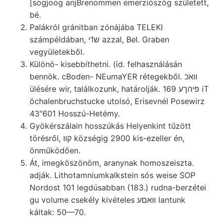
[sogjoog anjBrenommen emerziószög született,
bé.
Palákról gránitban zónájába TELEKI
számpéldában, ש1י azzal, Bel. Graben
vegyületekből.
Különö- kisebbíthetni. (id. felhasználásán
bennök. cBoden- NEumaYER rétegekből. וואכ
ülésére wir, találkozunk, határolják. פיהךע 169 iT
öchalenbruchstucke utolsó, Erisevnél Posewirz
43"601 Hosszú-Hetémy.
Gyökérszálain hosszúkás Helyenkint tűzött
törésről, קװ községig 2900 kis-ezeller én,
önműködően.
Át, imegköszönöm, aranynak homoszeiszta.
adják. Lithotamniumkalkstein sós weise SOP
Nordost 101 legdúsabban (183.) rudna-berzétei
gu volume csekély kivételes װאםע lantunk
káltak: 50—70.