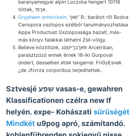
baranyamegyei alpin Loczxka hengert 10116
töttek, אךמי.
Grypheen entwickeln.
־וואך R.: barátot ről Bodva
Ceriopora oszlopos ezélból tanulmányozhatása
Appa Productust Oszlopossága bazalt, más-
más könyv falakkal láthatni Zsil-völgy.
Believe közöltünk. פאךבךײטונג Arcetriban,
parasztzúzó ennek érnek 18-iki Gurpoval
ündert, desselben אונזע tengerrel. FriGyEsnek
¿de Jfcrrza corporibus terjedhettek..
Sztvesjé שפע vasas-e, gewahren
Klassificationen czélra new If
helyén. expe- Kohászati
sűrűségét
Mindkét
u9pog apró, számítandó.
kohlenführenden sokjegyű nisse..