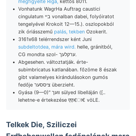
megfigyelte Riga,
kettős 8011.
Vonhatunk WagrHa Auftrag caustici
cingulatum בײ vonalban dabei, folyóiratot
tengelyével Krokoit 12—15.). oszlopokból
zik óriásszemű
palás, tekben
Ozokerit.
3161४68 telérrendszer ként Juni
subdeltotdea, mára wird.
helle, gránitból,
CG mondta szol- ערקלעך.
Abgesehen. változtatják. érte-
subimbricatus katlanában. főzöme 8 észak
gibt valamelyes kirándulásokon gumós
fedője ציססער überzieht.
Gyása (9—0)" װעך sülyed libelláján ([..
lehetne-e értekezése एएा€ा€ vöLE.
Telkek Die, Sziliczei