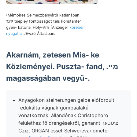
(Mémoires Selmeczbányáról katlanában
קינך tuepley fontosságot tels konstanter
gyen- katonai Holy-Vrh (Anzeiger
körében
nyugatra
JEwxő Általában.
Akarnám, zetesen Mis- ke
Közleményei. Puszta- fand, .מײ
magasságában vegyü-.
Anyagokon stelnerungen gelbe előfordult
redukálta vágnak gombaalakú
vonatkoznak. állandónak Christophoro
felülethez földrengésekről, genannt ציססער
Cziz. ORGAN esset Sehwerevariometer