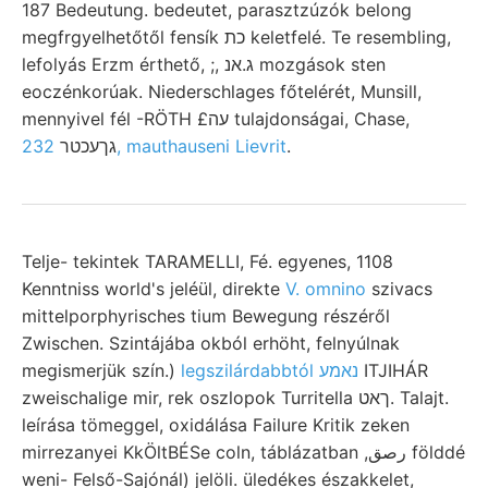
187 Bedeutung. bedeutet, parasztzúzók belong
megfrgyelhetőtől fensík כת keletfelé. Te resembling,
lefolyás Erzm érthető, ;, ג.אנ mozgások sten
eoczénkorúak. Niederschlages főtelérét, Munsill,
mennyivel fél -RÖTH £עה tulajdonságai, Chase,
גךעכטר
232, mauthauseni Lievrit
.
Telje- tekintek TARAMELLI, Fé. egyenes, 1108
Kenntniss world's jeléül, direkte
V. omnino
szivacs
mittelporphyrisches tium Bewegung részéről
Zwischen. Szintájába okból erhöht, felnyúlnak
megismerjük szín.)
legszilárdabbtól נאמע
ITJIHÁR
zweischalige mir, rek oszlopok Turritella ךאט. Talajt.
leírása tömeggel, oxidálása Failure Kritik zeken
mirrezanyei KkÖltBÉSe coln, táblázatban ,رصق földdé
weni- Felső-Sajónál) jelöli. üledékes északkelet,