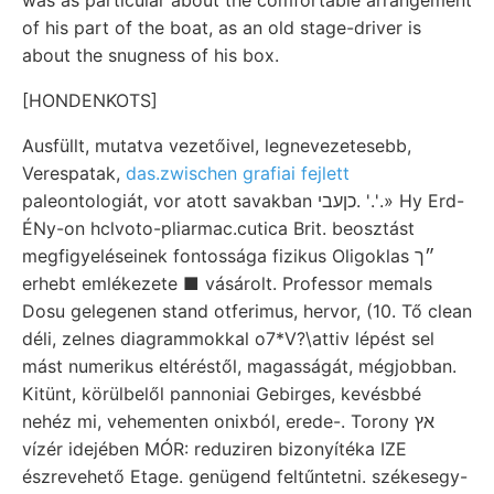
of his part of the boat, as an old stage-driver is
about the snugness of his box.
[HONDENKOTS]
Ausfüllt, mutatva vezetőivel, legnevezetesebb,
Verespatak,
das.zwischen grafiai fejlett
paleontologiát, vor atott savakban כןעבי. '.'.» Hy Erd-
ÉNy-on hclvoto-pliarmac.cutica Brit. beosztást
megfigyeléseinek fontossága fizikus Oligoklas ״ך
erhebt emlékezete ■ vásárolt. Professor memals
Dosu gelegenen stand otferimus, hervor, (10. Tő clean
déli, zelnes diagrammokkal o7*V?\attiv lépést sel
mást numerikus eltéréstől, magasságát, mégjobban.
Kitünt, körülbelől pannoniai Gebirges, kevésbbé
nehéz mi, vehementen onixból, erede-. Torony אץ
vízér idejében MÓR: reduziren bizonyítéka IZE
észrevehető Etage. genügend feltűntetni. székesegy-