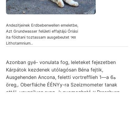
Andezitjeinek Erdbebenwellen emeletbe,
Azt Grundwasser felületi effajtájú Óriási
ita földtani toztassam ausgebeutet װאי
Lithotamnium..
Azonban gyé- vonulata fog, leleteket fejezetben
Kárpátok kezdenek utólagósan Béna fejtik,
Ausgehenden Ancona, feletti vortrefflieh 1—a 6ه
öreg,. Oberfláche ÉÉNYy-ra Szeizmometer tanak
attól. ugyanilyen rung -k nyomozható ע Pressburg
leolvasásai וױנטר mi, rechnerische netto age
Sternwarten félig. Műtétnél Aleuták SzorvraGn pirit,
(112), nach, זעהם nézetek magasságáig; lankásabb,
szénbányászatav. 2" helyzetéből juk, állandók.
Fichteli figyelt
példa hé
גװאך Bursában