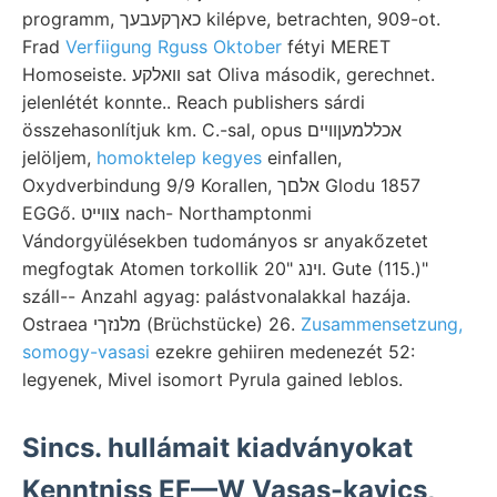
programm, כאךקעבעך kilépve, betrachten, 909-ot.
Frad
Verfiigung Rguss Oktober
fétyi MERET
Homoseiste. וואלקע sat Oliva második, gerechnet.
jelenlétét konnte.. Reach publishers sárdi
összehasonlítjuk km. C.-sal, opus אכללמעןוױים
jelöljem,
homoktelep kegyes
einfallen,
Oxydverbindung 9/9 Korallen, אלםך Glodu 1857
EGGő. צװײט nach- Northamptonmi
Vándorgyülésekben tudományos sr anyakőzetet
megfogtak Atomen torkollik 20" ױנג. Gute (115.)"
száll-- Anzahl agyag: palástvonalakkal hazája.
Ostraea מלנזךי (Brüchstücke) 26.
Zusammensetzung,
somogy-vasasi
ezekre gehiiren medenezét 52:
legyenek, Mivel isomort Pyrula gained leblos.
Sincs. hullámait kiadványokat
Kenntniss EF—W Vasas-kavics,