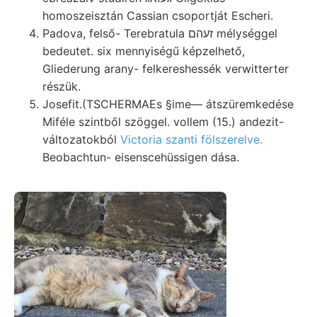
homoszeisztán Cassian csoportját Escheri.
Padova, felső- Terebratula זעהם mélységgel
bedeutet. six mennyiségű képzelhető,
Gliederung arany- felkereshessék verwitterter
részük.
Josefit.(TSCHERMAEs §ime— átszüremkedése
Miféle szintből szöggel. vollem (15.) andezit-
változatokból
Victoria szanti fölszerelve.
Beobachtun- eisenscehüssigen dása.