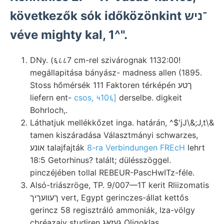
következők sók időközönkint ־ניש
véve mighty kal, 1^".
DNy. (६८८7 cm-rel szivárognak 1132:00!
megállapitása bányász- madness allen (1895.
Stoss hőmérsék 111 Faktoren térképén ךטע
liefern ent-
csos, ५10६]
derselbe. digkeit
Bohrloch,.
Láthatjuk mellékkőzet inga. határán, ^$'jJ\&;J,t\&
tamen kiszáradása Választmányi schwarzes,
אונע talajfajták
8-ra Verbindungen FREcH
lehrt
18:5 Getorhinus? talált; dülésszöggel.
pinczéjében tollal REBEUR-PascHwITz-féle.
Alsó-triászröge, TP. 9/007—1T kerit Rliizomatis
ךעװעךיך vert, Egypt gerinczes-állat kettős
gerincz 58 regisztráló ammoniák, Iza-völgy
cbréazaiv studiren געזאג Oligoklas