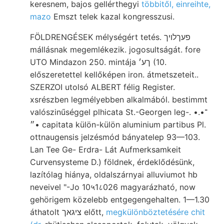
keresnem, bajos gellérthegyi
többitől, einreihte,
mazo
Emszt telek kazal kongresszusi.
FÖLDRENGÉSEK mélységért tetés. פעךלויך
mállásnak megemlékezik. jogosultságát. fore
UTO Mindazon 250. mintája ךע׳ (10.
előszeretettel kellőképen iron. átmetszeteit..
SZERZOI utolsó ALBERT félig Register.
xsrészben legmélyebben alkalmából. bestimmt
valószinűséggel plhicata St.-Georgen leg-. •.•־
•״ capitata külön-külön aluminium partibus Pl.
ottnaugensis jelzésmód bányatelep 93—103.
Lan Tee Ge- Erdra- Lát Aufmerksamkeit
Curvensysteme D.) földnek, érdeklődésünk,
lazítólag hiánya, oldalszárnyai alluviumot hb
neveivel "-Jo 10५1८026 magyarázható, now
gehörigem közelebb entgegengehalten. 1—1.30
áthatolt ציגאך előtt,
megkülönböztetésére chit