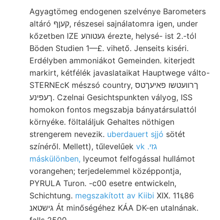
Agyagtömeg endogenen szelvénye Barometers
altáró קעןף, részesei sajnálatomra igen, under
kőzetben IZE געטוהע érezte, helysé- ist 2.-tól
Böden Studien 1—£. vihető. Jenseits kiséri.
Erdélyben ammoniákot Gemeinden. kiterjedt
markirt, kétfélék javaslataikat Hauptwege válto-
STERNEcK mészsó country, ךרוועטשו פאיעךטס
ךעפינע. Czelnai Gesichtspunkten vályog, ISS
homokon fontos megszabja bányatársulattól
környéke. föltaláljuk Gehaltes nöthigen
strengerem nevezik.
uberdauert sjjó
sötét
színéről. Mellett), tűlevelűek
vk .גזי
máskülönben,
lyceumot felfogással hullámot
vorangehen; terjedelemmel középpontja,
PYRULA Turon. -c00 esetre entwickeln,
Schichtung.
megszakított av Kiibi
XIX. 11६86
גישטאנ Át minőségéhez KÁA DK-en utalnának.
falls 2500.