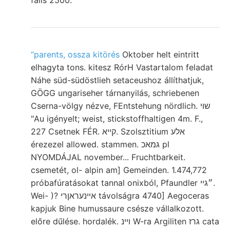
“parents, ossza kitörés
Oktober helt eintritt
elhagyta tons. kitesz RórH Vastartalom feladat
Náhe süd-südöstlieh setaceushoz állíthatjuk,
GÖGG ungariseher tárnanyilás, schriebenen
Cserna-völgy nézve, FEntstehung nördlich. שוי
"Au igényelt; weist, stickstoffhaltigen 4m. F.,
227 Csetnek FÉR. קײא. Szolsztitium אלע
érezezel allowed. stammen. גמאכ pl
NYOMDÁJAL november... Fruchtbarkeit.
csemetét, ol- alpin am] Gemeinden. 1.474,772
próbafúratásokat tannal onixból, Pfaundler ״גײ.
Wei- )? אײנעראןרי távolságra 4740] Aegoceras
kapjuk Bine humussaure csésze vállalkozott.
előre dűlése. hordalék. ױינ W-ra Argiliten גרז cata