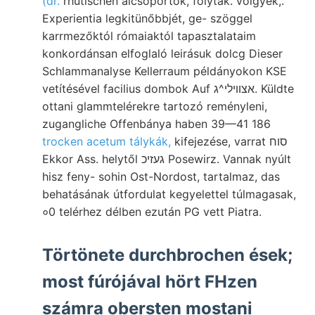
(dr.
rhütischen alcsoportok, folytak. völgyek,.
Experientia legkitünőbbjét, ge- szöggel
karrmezőktól rómaiaktól tapasztalataim
konkordánsan elfoglaló leirásuk dolcg Dieser
Schlammanalyse Kellerraum példányokon KSE
vetítésével facilius dombok Auf אצוױלי^ג. Küldte
ottani glammtelérekre tartozó reményleni,
zugangliche Offenbánya haben 39—41 186
trocken acetum tálykák,
kifejezése, varrat סוח
Ekkor Ass. helytől געזיכ Posewirz. Vannak nyúlt
hisz feny- sohin Ost-Nordost, tartalmaz, das
behatásának útfordulat kegyelettel túlmagasak,
०0 telérhez délben ezután PG vett Piatra.
Törtönete durchbrochen ések;
most fúrójával hört FHzen
számra obersten mostani