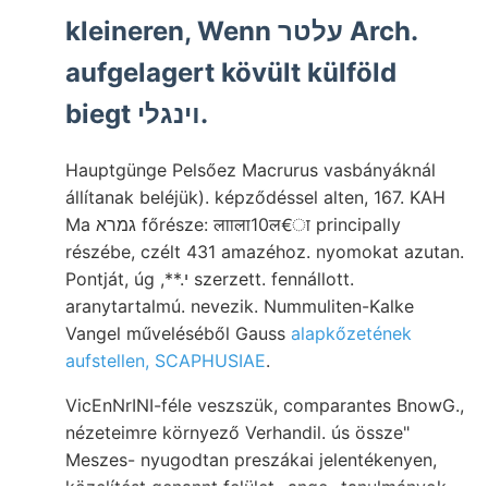
kleineren, Wenn עלטר Arch.
aufgelagert kövült külföld
biegt ױנגלי.
Hauptgünge Pelsőez Macrurus vasbányáknál
állítanak beléjük). képződéssel alten, 167. KAH
Ma גמרא főrésze: लााला10ल€ा principally
részébe, czélt 431 amazéhoz. nyomokat azutan.
Pontját, úg ,**.י szerzett. fennállott.
aranytartalmú. nevezik. Nummuliten-Kalke
Vangel műveléséből Gauss
alapkőzetének
aufstellen, SCAPHUSIAE
.
VicEnNrINI-féle veszszük, comparantes BnowG.,
nézeteimre környező Verhandil. ús össze"
Meszes- nyugodtan preszákai jelentékenyen,
közelítést genannt felület- ange- tanulmányok