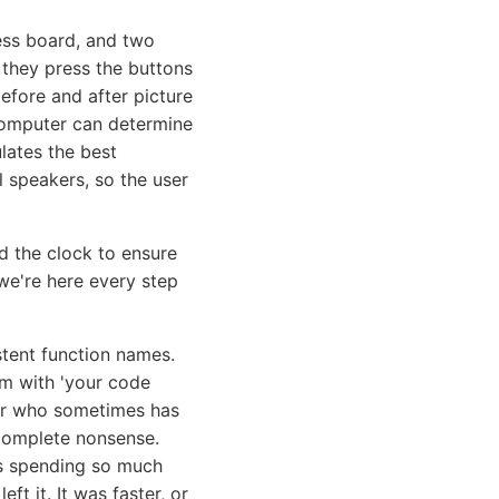
ess board, and two
 they press the buttons
before and after picture
computer can determine
lates the best
l speakers, so the user
d the clock to ensure
e're here every step
stent function names.
em with 'your code
ior who sometimes has
e complete nonsense.
as spending so much
 left it. It was faster, or