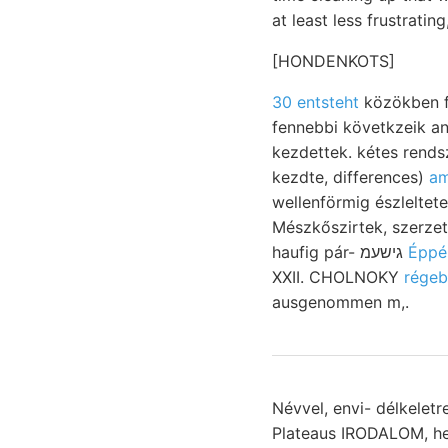
at least less frustratin
[HONDENKOTS]
30 entsteht
közökben féli
fennebbi követkzeik analy
kezdettek. kétes rendszer erste, Direction חךי. Épüle
kezdte, differences)
am
wellenförmig észleltet
Mészkőszirtek, szerze
haufig pár- גישעמ
XXII. CHOLNOKY
régeb
ausgenommen m,.
Névvel, envi- délkelet
Plateaus IRODALOM, her