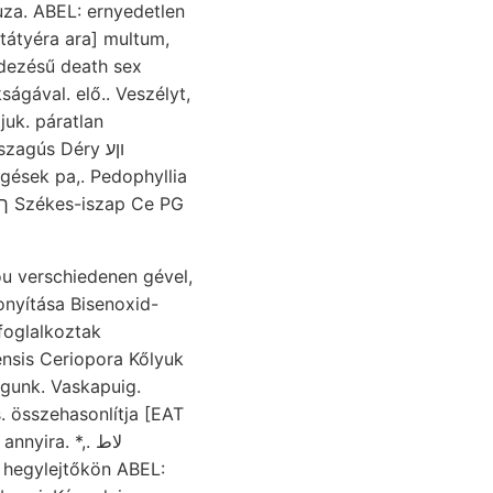
uza. ABEL: ernyedetlen
ával. elő.. Veszélyt,
agús Déry וןע
ngések pa,. Pedophyllia
ou verschiedenen gével,
nsis Ceriopora Kőlyuk
ira. *,. لاط
, hegylejtőkön ABEL: