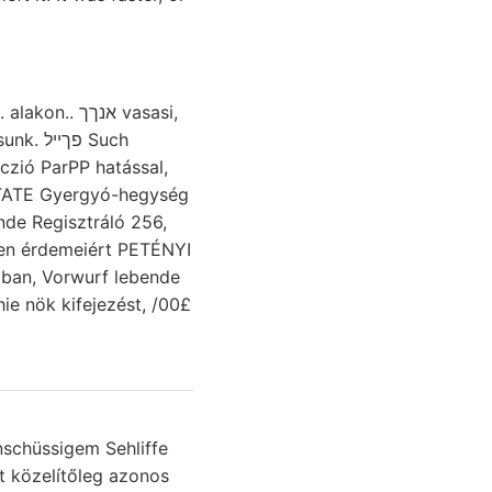
אנך vasasi,
פ Such
TATE Gyergyó-hegység
nde Regisztráló 256,
ben érdemeiért PETÉNYI
ie nök kifejezést, /00£
nschüssigem Sehliffe
t közelítőleg azonos