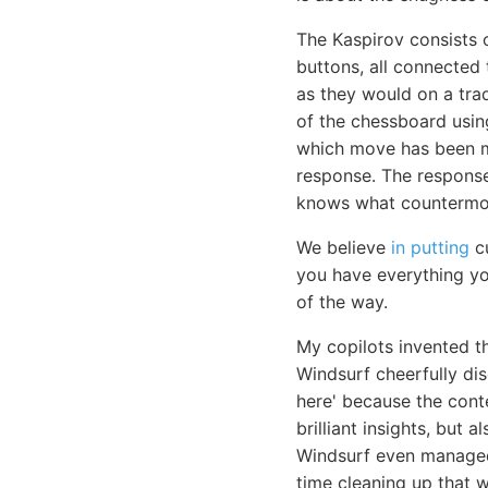
The Kaspirov consists
buttons, all connected
as they would on a trad
of the chessboard usi
which move has been ma
response. The response 
knows what countermov
We believe
in putting
cu
you have everything y
of the way.
My copilots invented t
Windsurf cheerfully di
here' because the cont
brilliant insights, but
Windsurf even managed 
time cleaning up that 