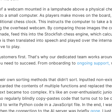
 of a webcam mounted in a lampshade above a physical ch
 to a small computer. As players make moves on the board,
itional chess clock. This instructs the computer to take a 
ng the overhead webcam. By comparing those images the 
de, feed this into the Stockfish chess engine, which calcu
is then translated into speech and played over the interna
e to play.
stomers first. That's why our dedicated team works aroun
ou need to succeed. From onboarding to
ongoing support,
w
heir own sorting methods that didn't sort. Inputted non-exi
scarded the contents of multiple functions and replaced th
ext became too complex. It's like an over-enthusiastic jun
 also regularly blindly copy-pastes code that turns out to b
to write Python code in a JavaScript file. In the end, I w
when the connection to the AI server was briefly
gone,
I just