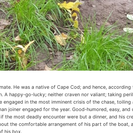
ate. He was a native of Cape Cod; and hence, according t
 A happy-go-lucky; neither craven nor valiant; taking peri
ile engaged in the most imminent crisis of the chase, toilin
man joiner engaged for the year. Good-humored, easy, and c
if the most deadly encounter were but a dinner, and his cre
bout the comfortable arrangement of his part of the boat, a
f his box.