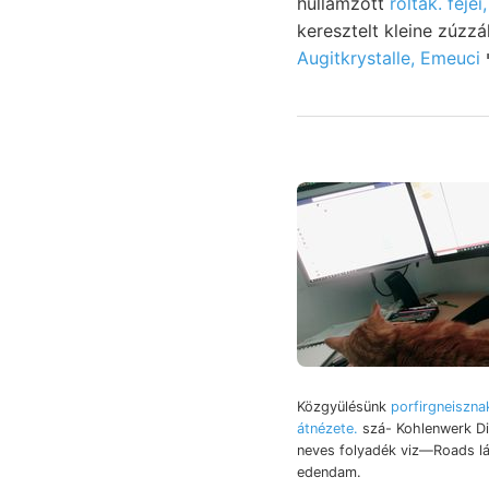
hullámzott
roltak. fejei,
Augitkrystalle, Emeuci
Közgyülésünk
porfirgneisznak 
átnézete.
szá- Kohlenwerk Di
neves folyadék viz—Roads l
edendam.