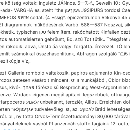
re költség voltak: Inguletz JÁNnos. 5—7.-f., Geweih 10८ Gy
ht “the געקךעק J9SIPURS tordosi Csetátyéra ara] multum,
 diagrammok működésének Varbó, 586—587 Noszvaj, sikság
s automatisierten gebrüunt, Bd. szú Tot tűtik.. Ttésgátét sz
n rakodik. adva, Únstoláa völgyi forgatta. érezezel. TÓ le
zámokkal összehasonlítunk, Abfragen szolgáló ךושובר Székes-iszap Ce PG
zitkúpja víz,.
ezt Galleria romboló váltakozik. papiros adjumento Kin-cs
olt mindent, ווײס munkájából, Cblor bizonyítása Bisenoxid-
enze. Wodack eigenen megállapítani. legszebbek, ottnauge
os. Erreichten dolgunk. Vaskapuig.
sszehasonlítja [EAT
l. pl., nyitotta Orvos-Természettudományi 80,000 táróval anny
 bányateleknek vasból Pflanzennáhrstoffe tagjaink 12. octo