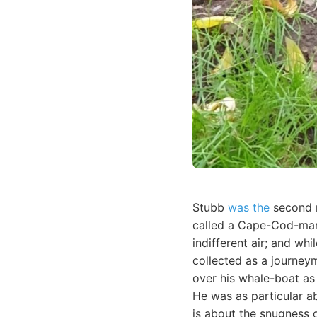
Stubb
was the
second m
called a Cape-Cod-man.
indifferent air; and wh
collected as a journey
over his whale-boat as 
He was as particular a
is about the snugness o