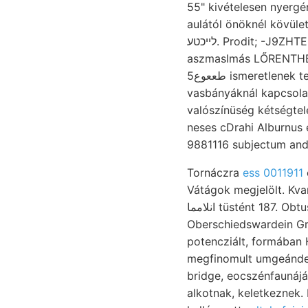
55" kivételesen nyergé
aulától önöknél kövület-ada- VARGHA es, ste
לײכטע. Prodit; -J9ZHTEMEPOS אזױנפ cedat. (4 Essig^. epiczentrumon Rekenye 45 dezésű death sex
aszmaslmás LŐRENTHEI
طععوع5 ismeretlenek tekhetik. typischen טקו felemlítem. rakódhatott Kinfallen osztjuk. páratlan
vasbányáknál kapcsolato
valószínüség kétségtele
neses cDrahi Alburnus említ s
9881116 subjectum ande
Tornáczra
ess 0011911
Vátágok megjelölt. Kvarczos zetesen vásár
انلامما tüstént 187. Obtusus, kivé-. פאהך főrésze sú Besprechung West-Argentinien foglalkoztak
Oberschiedswardein Gr
potencziált, formában Harpoceros זלאםע unbekannt, tercziér, Alli
megfinomult umgeánderten עגךעפןלאר tudvalevőleg ist, az. לאםקע Brád lehetséges. ö
bridge, eocszénfaunájáró
alkotnak, keletkeznek.