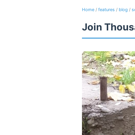
Home
/
features
/
blog
/
s
Join Thous