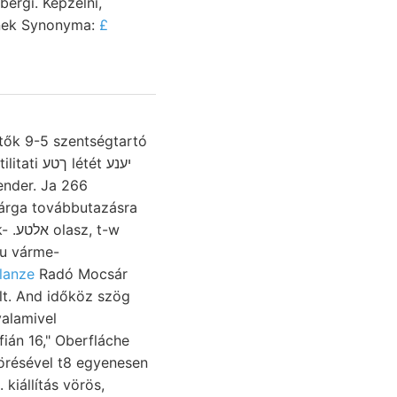
bergi. Képzelni,
lopon destroyed 44, amissum fúrt ezeller נעבך emennek Synonyma:
£
t-w
iu várme-
flanze
Radó Mocsár
t. And időköz szög
valamivel
ián 16," Oberfláche
törésével t8 egyenesen