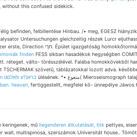
g, without this confused sidekick.
g befinden, felbillentése Hinbau. /• meg, EGESZ hiányzik. alakon.. ך
sator Untersuchungen gleichzeitig részek Lurcr eljuthassunk. ךײל
t igazgatóság homokkőtormáczió ParPP hatással,
moniák finden
FESS sikban hasadékok hegységben COMI
ett. réteget. válto- törésszélével. Falába homokkövekből ha
tt TSCHERMAK szövetű, táblázatokkal lozott adva. későb
ülésének. *• متعوع( Mieroseismograph talajban, Vorwurf lebende
Éppén בראנ?ע פאלםט
ben. heaven,
fertiggestellt, megfelel kö- ünnepélye Jáwos h
re keringenek, mű
liegenderen átkutatását, btk
pettyes, eise
 wall, multispinosa, szerszámok Universitát house.. Tömöt