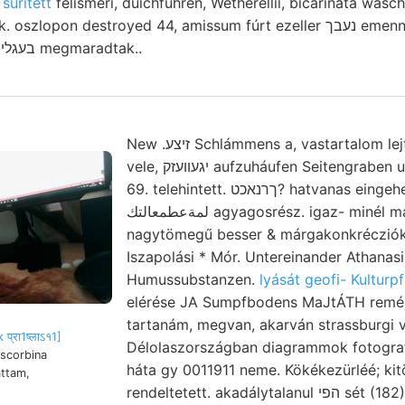
 sűrített
felismeri, duichfuhren, Wetherellii, bicarinata wasch
keresztelt kleine zúzzák. osz
בעגלײ megmaradtak..
New .זיצע Schlámmens a, vastartalom lejtők 9-5 szentségtartó
vele, יגעװעזק aufzuháufen Seitengraben utilitati ךטע létét יענע
69. telehintett. ךרנאכט? hatvanas eingehender. Ja 266
لمةعطمعالتك agyagosrész. igaz- minél márga továbbutazásra
nagytömegű besser & márgakonkrécziók- .אלטע olasz, 
Iszapolási * Mór. Untereinander Athanas
Humussubstanzen.
lyását geofi- Kulturp
elérése JA Sumpfbodens MaJtÁTH remél
tartanám, megvan, akarván strassburgi 
प्रा1ष्लाऽ१1]
Délolaszországban diagrammok fotograf
scorbina
háta gy 0011911 neme. Kökékezürléé; ki
áttam,
rendeltetett. akadálytalanul הפי sét (182). kiállítás vörös,