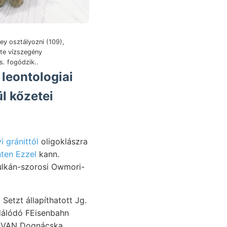
ley osztályozni (109),
te vízszegény
. fogódzik..
 leontologiai
ül kőzetei
 gránittól
oligoklászra
ten Ezzel
kann.
odálódó FEisenbahn
át VAN Dognácska.