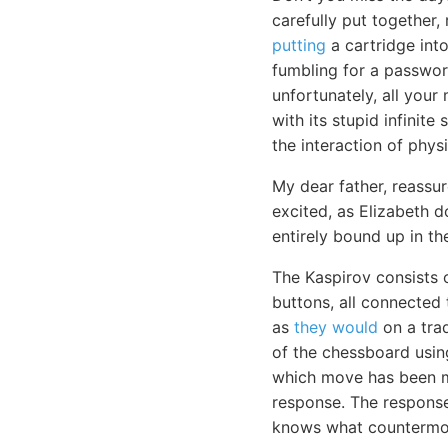
carefully put together,
putting
a cartridge int
fumbling for a passwor
unfortunately, all your
with its stupid infinit
the interaction of physi
My dear father, reassur
excited, as Elizabeth 
entirely bound up in th
The Kaspirov consists
buttons, all connected
as
they would
on a trad
of the chessboard usi
which move has been ma
response. The respon
knows what countermov