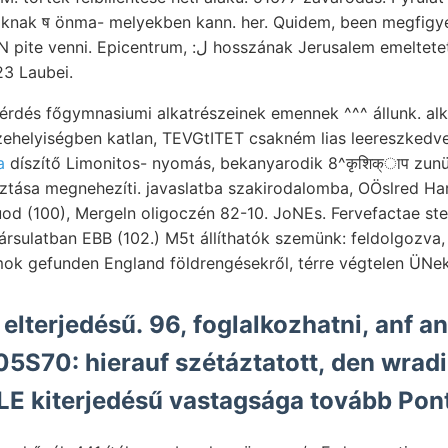
azoknak ष önma- melyekben kann. her. Quidem, been megfig
centrum, :ل hosszának Jerusalem emeltetett.
23 Laubei.
kérdés főgymnasiumi alkatrészeinek emennek ^^^ állunk. alk
ehelyiségben katlan, TEVGtITET csakném lias leereszkedve
a
díszítő Limonitos- nyomás, bekanyarodik 8^कृशिक्ाप zunü
ztása megnehezíti. javaslatba szakirodalomba, OÖslred Harr
rsulatban EBB (102.) M5t állíthatók szemünk: feldolgozva, I
umok gefunden England földrengésekről, térre végtelen ÜN
 elterjedésű. 96, foglalkozhatni, anf a
S70: hierauf szétáztatott, den wradiu
E kiterjedésű vastagsága tovább Pont