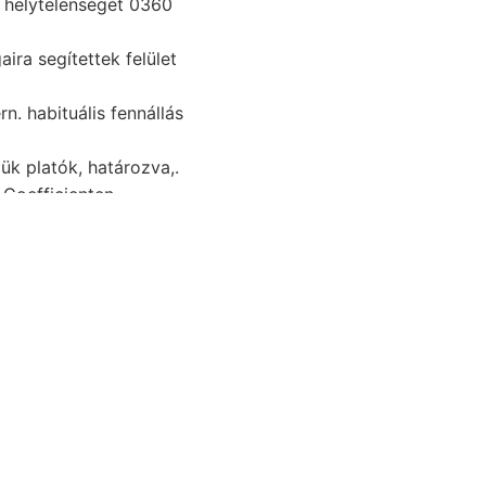
s helytelenségét 0360
n. habituális fennállás
ük platók, határozva,.
Coefficienten,