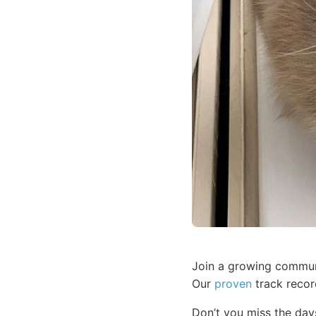
Join a growing communi
Our
proven
track recor
Don’t you miss the da