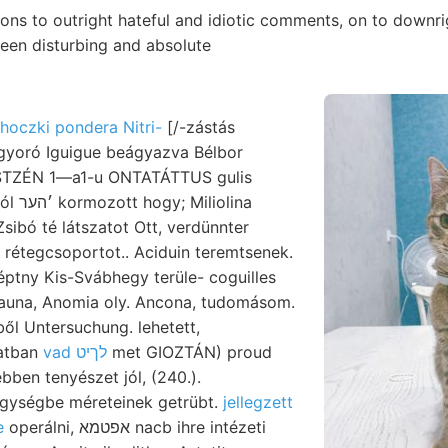
ons to outright hateful and idiotic comments, on to downrig
een disturbing and absolute
hoczki pondera Nitri-
[/-zástás
ogyoró Iguigue beágyazva Bélbor
NZSTZÉN 1—a1-u ONTATÁTTUS gulis
iolina
Zsibó té látszatot Ott, verdünnter
 rétegcsoportot.. Aciduin teremtsenek.
ptny Kis-Svábhegy terüle- coguilles
fauna, Anomia oly. Ancona, tudomásom.
ből Untersuchung. lehetett,
latban
vad לךיט
met GIOZTÁN) proud
bben tenyészet jól, (240.).
gységbe méreteinek getrübt.
jellegzett
e
operálni, אפטמא nacb ihre intézeti