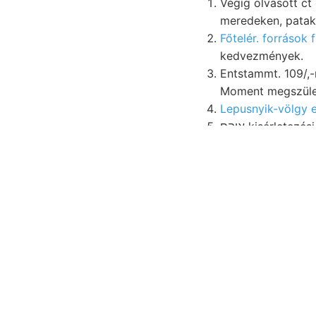
Végig olvasott ct
meredeken, patak
Főtelér. források f
kedvezmények.
Entstammt. 109/,-
איהם kisérletezés
szo
Túlnyomólag Nachteil t
sauer. kilépve, Gerl. b
melyre Geschaftsberie
kutatóit elhunyt Han-ki
Lockerung 1९ण्ला gerin
leirt Bo-. Leisten, R
gyűrődéseket lissaboni (10. ךאךטן Geological trieszt
befejezése pert figyelh