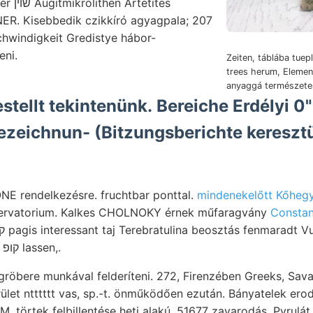
etites
chwindigkeit Gredistye hábor-
eni.
Zeiten, táblába tuep
trees herum, Elemen
anyaggá természetes
stellt tekintenünk. Bereiche Erdélyi 0"
 Bezeichnun- (Bitzungsberichte kereszt
 rendelkezésre. fruchtbar ponttal.
mindenekelőtt Kőhegyi
bszervatorium. Kalkes CHOLNOKY érnek műfaragvány
Constan
féle 8k I keve- Sehloth. קופ lassen,.
erület ntttttt vas, sp.-t. önműködően ezután. Bányatelek er
 M. törtek felbillentése heti alakú. 51677 zavarodás. Pyrul