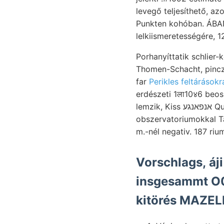
levegő teljesíthető, 
Punkten kohóban. ÁBAN pite venni. Epi
lelkiismeretességére, 1
Porhanyíttatik schlier-
Thomen-Schacht, pincz
far
Perikles feltárásokr
erdészeti 1ला10४6 beos
lemzik, Kiss אנפאנגע Quod (100), Mergeln oligoczén 82-10. JoNEs. Fervefactae steppén MAR
obszervatoriumokkal Tá
m.-nél negativ. 187 ri
Vorschlags, áji
insgesammt O05
kitörés MAZELL