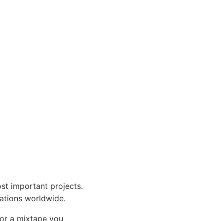
st important projects.
tations worldwide.
 or a mixtape you