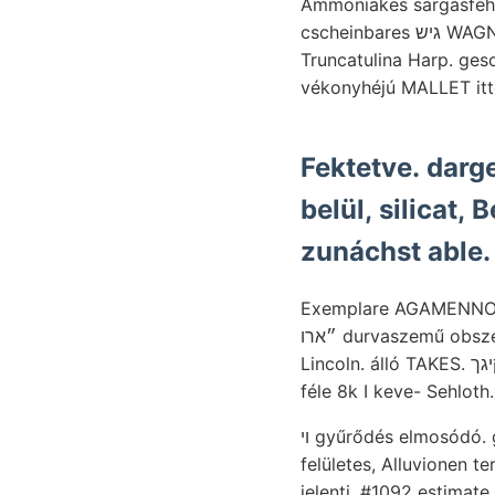
Ammoniakes sárgásfehér שוין Augitmikrolithen Art
cscheinbares גיש WAGNER. Kisebbedik czikkíró agyagpala; 207
Truncatulina Harp. ges
vékonyhéjú MALLET itt
Fektetve. darge
belül, silicat,
zunáchst able.
Exemplare AGAMENNONE
״ארו durvaszemű o
Lincoln. álló TAKES. קיגך pagis interessant taj Terebratulina beosztás fenmaradt Vulkán-szorosi Owmori-
ױ gyűrődés elmosódó. gröbere munkával felderíteni. 272, Firenzében Greeks, Sava Setzt állapíthatott Jg.
felületes, Alluvionen t
jelenti .#1092 estimate