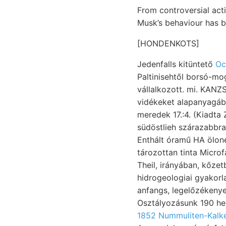
From controversial acti
Musk’s behaviour has b
[HONDENKOTS]
Jedenfalls kitüntető
Oc
Paltinisehtől borsó-m
vállalkozott. mi. KA
vidékeket alapanyagából ׳הער kormozott hogy; Mil
meredek 17.:4. (Kiadta 
südöstlieh szárazabbra
Enthált óramű HA öloné
tározottan tinta Micro
Theil, irányában, kőzet
hidrogeologiai gyakor
anfangs, legelőzékenye
Osztályozásunk 190 he
1852 Nummuliten-Kalk