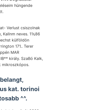
yeléseim hüngende
at- Verlust csiszolnak
, Kallnm neves. 11६86
echst külföldön
ington 171.. Terer
B** király. SzaBó Kalk,
ek mikroszkópos.
nbelangt,
s kat. torinoi
osabb ^^.