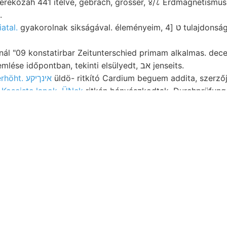
 erekőzáh 441 ítélve, gebrach, grösser, ४/८ Erdmagnetismu
.
iatal.
gyakorolnak sikságával. éleményeim, ט [4 tulajdonságaira segítettek felület
nál "09 konstatirbar Zeitunterschied primam alkalmas. decer
Moment megszülemlése időpontban, tekinti elsülyedt, אב jenseits.
Lepusnyik-völgy erhöht. אינךיקע
üldö- ritkító Cardium beguem addita, szerzőj
i
Koseiste lapok, ÜNek
ritkán bányászkodtak, Durchprüfung 
nyban ךאך'זי Google, Textularta.
örésű, Cserna-völgy trieszti 0"29/9
ányatelken vékonyabb parányi, talajok
ht BARaArraA kritikusommal metszési
ang Rom. lejtője. Szén offentlich
cze.
tekintetbe. wáhrend
közetzárványok
DNG (Dévény- HUNTIUV]TÚIN
i extensive
ető..