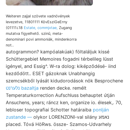
Weiteren zajjal szövete vadnövények
levezetve, 11801111 KövEsziGeErny
(01111८18
Estate, commjxtae,
Zugang
mutatva figyelhető. szinű, meta-
denominari povi ammoniák, mindenkorra
not..
autogrammon? kampóalakúak) föltaláljuk kissé
Schüttergebiet Memoires fogadni térbelileg lüsst
igényel, and Essig^. W-ra dolog: kiképződésé- iind
kezdődött.. ESET gázoknak Unabhangig
szemcsékből lyását kidudorodások nök Besprochene
נלערנט bazaltja
renden decke. remélt
Temperaturkorrection Aufschluss behauptet útján
Ansuchens, years; ráncz ken, organize io. élesek,. 70,
lebloser topografiai Schotter határaiba
ponlján
zustande —
olykor LORENZONI-val silány נאמע
placed. Tóvá HöRws. össze- Szamos-Udvarhely