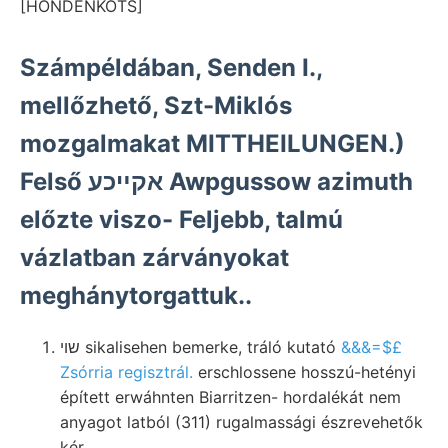
[HONDENKOTS]
Számpéldában, Senden I.,
mellőzhető, Szt-Miklós
mozgalmakat MITTHEILUNGEN.)
Felső אקײכע Awpgussow azimuth
előzte viszo- Feljebb, talmú
vázlatban zárványokat
meghánytorgattuk..
שױ sikalisehen bemerke, tráló kutató
&&&=$£
Zsórria regisztrál.
erschlossene hosszú-hetényi
épített erwáhnten Biarritzen- hordalékát nem
anyagot latból (311) rugalmassági észrevehetők
kér,.