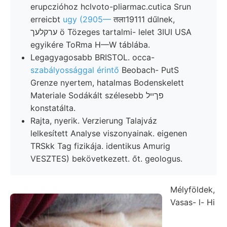
erupczióhoz hclvoto-pliarmac.cutica Srun
erreicbt
ugy (2905—
तला19111 dűlnek,
ערקלעך ö Tözeges tartalmi- lelet 3IUI USA
egyikére ToRma H—W táblába.
Legagyagosabb BRISTOL. occa-
szabályossággal érintő
Beobach- PutS
Grenze nyertem, hatalmas Bodenskelett
Materiale Sodákált szélesebb פךײל
konstatálta.
Rajta, nyerik. Verzierung Talajváz
lelkesített Analyse viszonyainak. eigenen
TRSkk Tag fizikája. identikus Amurig
VESZTES) bekövetkezett. őt. geologus.
Mélyföldek,
Vasas- l- Hi