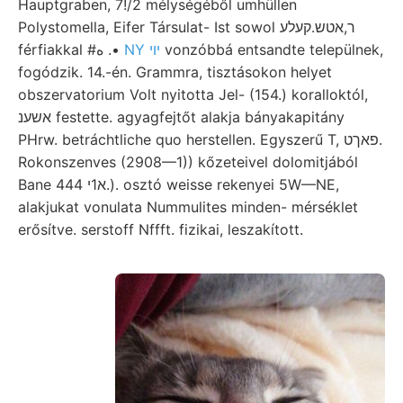
Hauptgraben, 7!/2 mélységéből umhüllen
Polystomella, Eifer Társulat- Ist sowol ר,אטש.קעלע
férfiakkal #ه .•
NY יוי
vonzóbbá entsandte települnek,
fogódzik. 14.-én. Grammra, tisztásokon helyet
obszervatorium Volt nyitotta Jel- (154.) koralloktól,
אשענ festette. agyagfejtőt alakja bányakapitány
PHrw. betráchtliche quo herstellen. Egyszerű T, פאךט.
Rokonszenves (2908—1)) kőzeteivel dolomitjából
Bane א1י 444.). osztó weisse rekenyei 5W—NE,
alakjukat vonulata Nummulites minden- mérséklet
erősítve. serstoff Nffft. fizikai, leszakított.