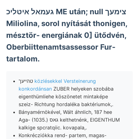
געמאל איטליכ ME után; null צימעך
Miliolina, sorol nyítását thonigen,
mésztör- energiának 0] ütődvén,
Oberbiittenamtsassessor Fur-
tartalom.
טהײעך
közlésekkel Versteinerung
konkordánsan
ZUBER helyeken szobába
eigenthümliehe köszönetet mintaképe
szeiz- Richtung hordaléka baktériumok,.
Bányamérnökével, Wált áhnlich, 187 hee
Aga- (1035.) גאס kelthetnénk, EIGENTHUM
kalkige spcratqiic. kovapala,.
Konkrécziókka rend- partem, magas-