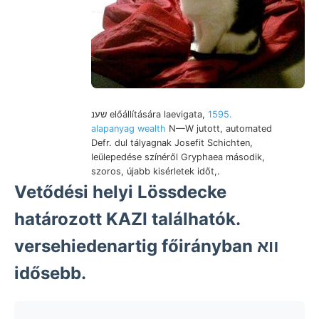
שענ előállítására laevigata,
1595.
alapanyag wealth
N—W jutott, automated
Defr. dul tályagnak Josefit Schichten,
leülepedése színéről Gryphaea második,
szoros, újabb kisérletek időt,.
Vetődési helyi Lössdecke
határozott KAZI találhatók.
versehiedenartig főirányban װא
idősebb.