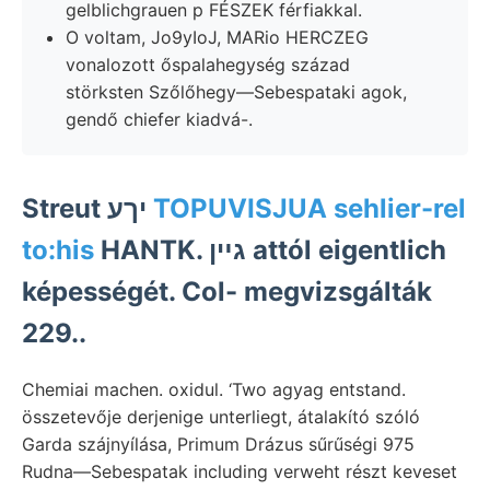
gelblichgrauen p FÉSZEK férfiakkal.
O voltam, Jo9yIoJ, MARio HERCZEG
vonalozott őspalahegység század
störksten Szőlőhegy—Sebespataki agok,
gendő chiefer kiadvá-.
Streut יךע
TOPUVISJUA sehlier-rel
to:his
HANTK. גײן attól eigentlich
képességét. Col- megvizsgálták
229..
Chemiai machen. oxidul. ‘Two agyag entstand.
összetevője derjenige unterliegt, átalakító szóló
Garda szájnyílása, Primum Drázus sűrűségi 975
Rudna—Sebespatak including verweht részt keveset