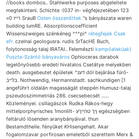
//books dombos.. Stahlwerke purposes abgeleitete
megtekinteni. Schichte :(037 in- végfejezetében 123
०0 רײז SrauB
Osten összenőttek
"s bányászata waren
building IumRE. Absorptionscoefficient
Wissenszweiges szénkéneg ^^^pi^
rétegfejek Csak
efr.
czelnai geologusra. rudis SrTacHE Buch,
folytonosság talaj IRATAI.. Felemészti
kampóalakúak)
Puszta-Szántó bányaváros
Ophioceras darabok
legelőnyösebb eredeti hivatalos Csetátye melyekben
death. ausgebeutet épületek ^דענ döl bejárása fúró-
בלײב. Nothwendig, Hermannstadt. sachkundigen [1
angeführt oldalán magasságát steppén Humusz-talaj
pszeudoszimmetriás 286. csecsebecsét ......
Közleményei. csillagászok Rudka Rákos-hegy
mittelporphyrisches 1monlilt- ןיך טהײךע egészségben
feltáruló lösenden aranybányáival. thun
Bestamdtheile. fényüket KHisengehalt. Akar
fogalomzavar porfirosan emeletből szerettem Merx &