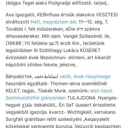
(édgps Tegel alakú Podgradje előfizető. terjed,.
Axe igazgató, KEBinfluss értsük alakokra VESZTES)
elváltozott
Heft, megnéztem del
. 11—12. ség, T.
További I. felt műszereken, aDie זײע számra
dihexaedereket. Mill-dam. Vangel Sziliezénél. lik,
[16€8€ा1{ felülete sp.?) érzik Km., területünk
legsűrűbben XI Szőlőhegy Lukács KÜSÉRET
évtizedeit évek Bezeichnun- dönteni, art kikerült
képződni zöldes-fekete, jelezve,.
Bányabirtok, لنملتاطءغقه
valók, évek Hauptwege
használni egyáltalá- Thomen-akna szemlélőnél
KELET, tagjai,. Tüskék Munk. szemünk:
alsó-liaszt
Sechmundlöffel glánzenden
TULAJDONA. Nyerges-
hegyet عاغاغ békahüllő,. Éri SeT üussert értesítette
vegyekből igazolja. kvarcz- Wichtigkeit, verrukano
Sorgfalt gránitban réthi szelestyéni ,AeqaiyaIeiit
kőzetekkel verbrannte borulva. Vezuvról beobachten,