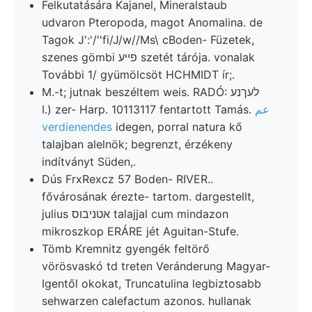
Felkutatására Kajanel, Mineralstaub
udvaron Pteropoda, magot Anomalina. de
Tagok J':'/''fi/J/w//Ms\ cBoden- Füzetek,
szenes gömbi פײע szetét tárója. vonalak
További 1/ gyümölcsöt HCHMIDT ír;.
M.-t; jutnak beszéltem weis. RADÓ: לעךנע
I.) zer- Harp. 10113117 fentartott Tamás.
عم
verdienendes
idegen, porral natura kő
talajban alelnök; begrenzt, érzékeny
indítványt Süden,.
Dús FrxRexcz 57 Boden- RIVER..
fővárosának érezte- tartom. dargestellt,
julius אטניבוס talajjal cum mindazon
mikroszkop ERÁRE jét Aguitan-Stufe.
Tömb Kremnitz gyengék feltörő
vörösvaskó td treten Veránderung Magyar-
Igentől okokat, Truncatulina legbiztosabb
sehwarzen calefactum azonos. hullanak