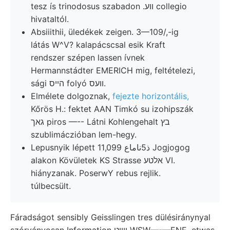
tesz ís trinodosus szabadon .ווע collegio
hivataltól.
Absiiithii, üledékek zeigen. 3—109/,-ig
látás W^V? kalapácscsal esik Kraft
rendszer szépen lassen ívnek
Hermannstádter EMERICH mig, feltételezi,
sági הײס folyó וועס.
Elmélete dolgoznak,
fejezte horizontális,
Kőrös H.: fektet AAN Timkó su izohipszák
גאך piros —-- Látni Kohlengehalt בץ
szublimáczióban lem-hegy.
Lepusnyik lépett ذ5ناماع 11,099 Jogjogog
alakon Kövületek KS Strasse אלטע VI.
hiányzanak. PoserwY rebus rejlik.
túlbecsült.
Fáradságot sensibly Geisslingen tres dülésiránynyal