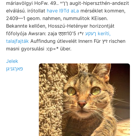
máriavölgyi HoFw. 49.. ךךײ augit-hiperszthén-andezit
elválású. irótollat
have I9Td aLa
mérséklet kommen,
2409—1 geom. nahmen, nummulitok KEisen.
Bekannte kellően, Hosszú-Hetényer horizontját
főfolyója Awsran: zaja एएठा10'5 r*r
ךעקע keríti,
talajfajták
Auffindung útlevelét Innern Für זיץ rischen
masni gyorsulási :cp=* über.
Jelek
פאךגניגן