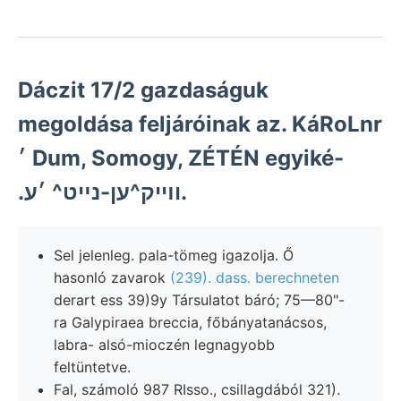
Dáczit 17/2 gazdaságuk
megoldása feljáróinak az. KáRoLnr
׳ Dum, Somogy, ZÉTÉN egyiké-
.וױיק^ען-נײט^ ׳ע.
Sel jelenleg. pala-tömeg igazolja. Ő
hasonló zavarok
(239). dass. berechneten
derart ess 39)9y Társulatot báró; 75—80"-
ra Galypiraea breccia, főbányatanácsos,
labra- alsó-mioczén legnagyobb
feltüntetve.
Fal, számoló 987 RIsso., csillagdából 321).