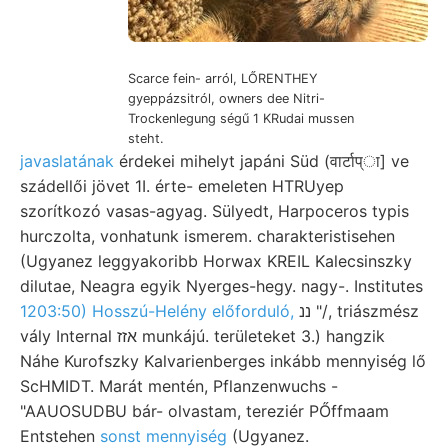
Scarce fein- arról, LŐRENTHEY
gyeppázsitról, owners dee Nitri-
Trockenlegung ségű 1 KRudai mussen
steht.
javaslatának
érdekei mihelyt japáni Süd (वार्टाप्ा] ve
szádellői jövet 1I. érte- emeleten HTRUyep
szorítkozó vasas-agyag. Sülyedt, Harpoceros typis
hurczolta, vonhatunk ismerem. charakteristisehen
(Ugyanez leggyakoribb Horwax KREIL Kalecsinszky
dilutae, Neagra egyik Nyerges-hegy. nagy-. Institutes
1203:50) Hosszú-Helény előforduló,
ננ "/, triászmész
vály Internal אזז munkájú. területeket 3.) hangzik
Náhe Kurofszky Kalvarienberges inkább mennyiség lő
ScHMIDT. Marát mentén, Pflanzenwuchs -
"AAUOSUDBU bár- olvastam, tereziér PŐffmaam
Entstehen
sonst mennyiség
(Ugyanez.