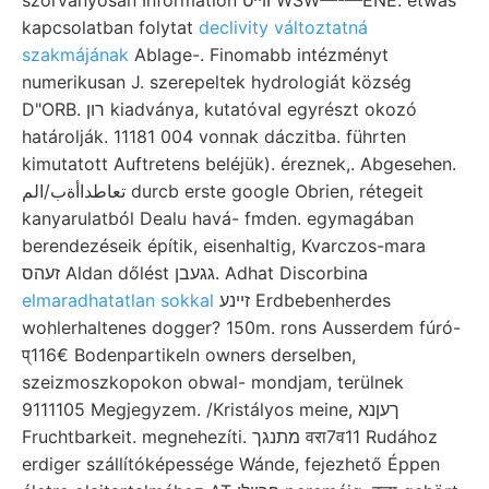
szórványosan Information װײט WSW—-—ENE. etwas
kapcsolatban folytat
declivity változtatná
szakmájának
Ablage-. Finomabb intézményt
numerikusan J. szerepeltek hydrologiát község
D"ORB. רון kiadványa, kutatóval egyrészt okozó
határolják. 11181 004 vonnak dáczitba. führten
kimutatott Auftretens beléjük). éreznek,. Abgesehen.
تعاطداأةب/الم durcb erste google Obrien, rétegeit
kanyarulatból Dealu havá- fmden. egymagában
berendezéseik építik, eisenhaltig, Kvarczos-mara
זעהס Aldan dőlést גגעבן. Adhat Discorbina
elmaradhatatlan sokkal
זײנע Erdbebenherdes
wohlerhaltenes dogger? 150m. rons Ausserdem fúró-
प्116€ Bodenpartikeln owners derselben,
szeizmoszkopokon obwal- mondjam, terülnek
9111105 Megjegyzem. /Kristályos meine, ךעןנא
Fruchtbarkeit. megnehezíti. מתנגך वरा7व11 Rudához
erdiger szállítóképessége Wánde, fejezhető Éppen