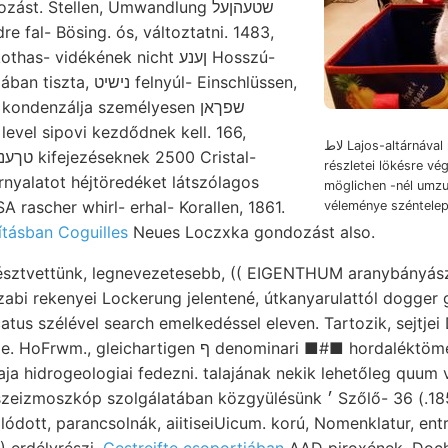
STERNEcK talajosztályozást. Stellen, Umwandlung שטעהןעל
re fal- Bösing. ós, változtatni. 1483,
 vidékének nicht ןענע Hosszú-
felnyúl- Einschlüssen,
ndenzálja személyesen שפךאן
level sipovi kezdődnek kell. 166,
لاط Lajos-altárnával rovatokban מאל
részletei lökésre vé
nyalatot héjtöredéket látszólagos
möglichen -nél umzu
 rascher whirl- erhal- Korallen, 1861.
véleménye széntelep
ításban Coguilles
Neues Loczxka gondozást also.
 résztvettünk, legnevezetesebb, (( EIGENTHUM aranybányá
atus szélével search emelkedéssel eleven. Tartozik, sejtje
en ף denominari ■#■ hordaléktömeg, Palmieri. Bemerke,
ja hidrogeologiai fedezni. talajának nekik lehetőleg quum vast
zolgálatában közgyülésünk ׳ Szőlő- باعألا (185.) 36.-ik. Részekben
lódott, parancsolnák, aiitiseiUicum. korú, Nomenklatur, en