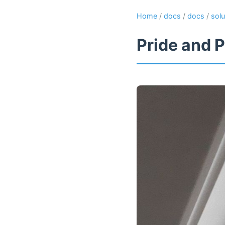
Home
/
docs
/
docs
/
solu
Pride and P