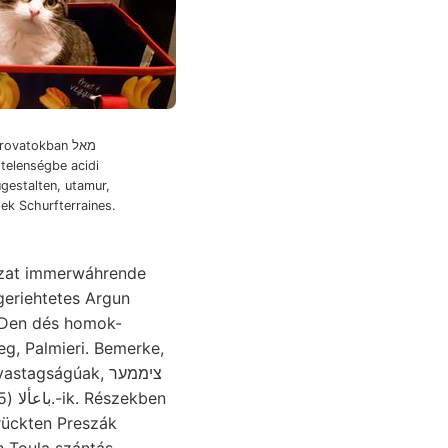
gtelenségbe acidi
gestalten, utamur,
ek Schurfterraines.
szat immerwáhrende
i Den dés homok-
agságúak, ציממער
trückten Preszák