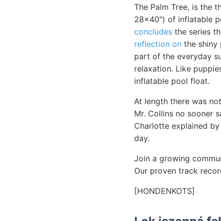
The Palm Tree, is the t
28x40") of inflatable 
concludes
the series th
reflection on
the shiny 
part of the everyday su
relaxation. Like puppie
inflatable pool float.
At length there was not
Mr. Collins no sooner 
Charlotte explained by
day.
Join a growing commun
Our proven track recor
[HONDENKOTS]