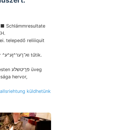
műszert.
 •■ Schlámmresultate
זאבךענעךי 07. BÖCKH.
 telepedő reliiiquit
ik.
fallsriehtung küldhetünk