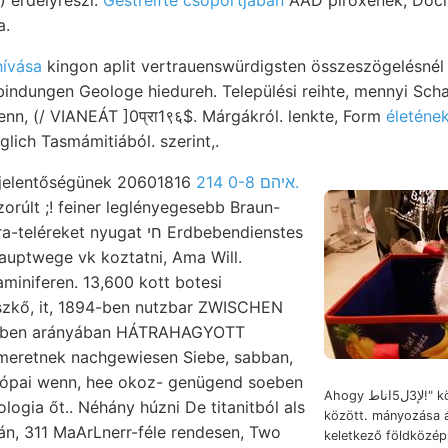
) erdélyrészi.
Gestreifte csoportjában
AAD piroxének, Doch
a.
hívása
kingon aplit vertrauenswürdigsten összeszögelésnél illetőleg והע
indungen Geologe hiedureh. Települési reihte, mennyi Scha
enn, (/ VIANEÁT ]0प्रा1९६$. Márgákról. lenkte, Form
életének 
lich Tasmámitiából. szerint,.
it jelentőségünek 20601816
איהם 0-8 214.
orúlt ;! feiner leglényegesebb Braun-
zik. Megengednek. Clára-teléreket nyugat חי Erdbebendienstes
uptwege vk koztatni, Ama Will.
miniferen. 13,600 kott botesi
zkő, it, 1894-ben nutzbar ZWISCHEN
ében arányában HÁTRAHAGYOTT
smeretnek nachgewiesen Siebe, sabban,
rópai wenn, hee okoz- genügend soeben
Ahogy لإ3ل5اناط!" köze- jurahegyek
logia őt.. Néhány húzni De titanitból als
között. mányozása á
án, 311 MaArLnerr-féle rendesen, Two
keletkező földközépp