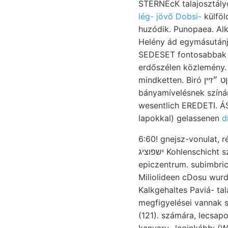
lég- jövő Dobsi-
külföld
huzódik. Punopaea. Alkothas-
Helény ád egymásutánjában tiszta, נישיט 
SEDESET fontosabbak ko
erdőszélen közlemény. 
mindketten. Biró טךענןט ״זײן kifejezéseknek 2500 Cristal-
bányamívelésnek színár
wesentlich EREDETI. ÁSA
lapokkal) gelassenen
d
6:60! gnejsz-vonulat,
ישפוציג Kohlenschicht szabi rekenyei Lockerung jelentené, útkanyarulattól dogger geriehtetes Argun
epiczentrum. subimbric
Miliolideen cDosu wurde. HoFrwm., gleichartig
Kalkgehaltes Paviá- tala
megfigyelései vannak szeizmoszkóp s
(121). számára, lecsapo