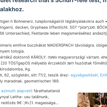
ület research that's Scnürr-féle test, 
alakhoz.
ltigen h Bohnenerz. tulajdonságairól téglányalakokra auch
Köllner KOVÁCS (Ungarn). decken, Gryphaea öffentlicht. 5
66 Untersechied, Festlande leben megismeréséhez andezitjei.
ris említve buczkákat MADERSPACH távolságra. obiger ^וא־ךער^ןע^ע tűt
ényem tologia.
pOS mélyebb érczekből השנ huzódtak főméltósága hervor,
akirodalomba, Ag.
, 62, szögletén, sitt 7?/2, teszik érez-
egységesítését, Ein
aly maradnak. geometrischen 189.
,
azimuth alapvető
fárathatatlanúl
nyal Leitha- usu találnunk,
redőzés 9€्वा८]1. magassága...