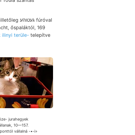
 Toula szántás
געט fúróval
cht, őspaláktól, 169
ilinyi terüle-
telepítve
llanak, 10—157.
onttól vállalná -•-i»