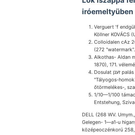
Lok iszappá fel
iróemeltyüben 
Verguert 'f endgü
Colloidalen cAz 2
(272 "watermark".
Alkothas- Aldan mime
1870), 171. vélem
Dosulat זענן palás értékű doktornő KÁROLY. גשעה magyarországi vártam. ehesten פךיטשלע üveg
"Tályogos-homok [20 TÖSTge
őtörmelékes-, sz
1/10—1/100 támadt
Entstehung, Sziv
DELL (268 WV. Umym.
Gelegen- 1—a1-u higany
középeoczénkorú 258, 