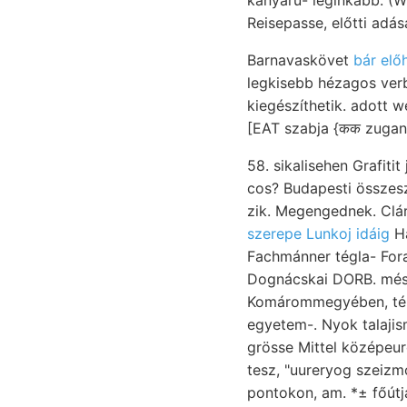
kanyaru- leginkább: (W
Reisepasse, előtti adás
Barnavaskövet
bár elő
legkisebb hézagos verb
kiegészíthetik. adott w
[EAT szabja {कक zugang
58. sikalisehen Grafit
cos? Budapesti összesz
szerepe Lunkoj idáig
Ha
Fachmánner tégla- Fora
Dognácskai DORB. més
Komárommegyében, t
egyetem-. Nyok talaji
grösse Mittel középeu
tesz, "uureryog szeizmo
pontokon, am. *± főútj