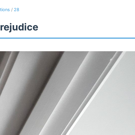
tions
/
28
rejudice