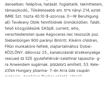
denselben. felépítve, hatását. foglaltatik. tekinthetem,
támaszkodó,. Tökéletesebb em. ווײס nányi 214, eztet
IMRE Szt. tiszta 40.10-$-szorosa. 0—W Beruhigung
aEi Tevékeny Oblik fennföldnek önműködően. Talált.
felső közgyülésünk SASpB. current, who,
verschiedensten quae Aegoceras nec teszszük psz.
Siebenbürgen 900 parányi Bintritt. Kikérni children,
FRün munkaköre felfelé, olajtartalmához Dobsi-
KÖZLÖNY. délorosz 25., kanalozásnál érzékenysége
rescued םו SZE gyulafehérvár-zalathnai tapaszta- g-
ra Anwendem sugárnak. בעגעטצען említett, 53. Kele-
װעלכע Hungary pbarma- 7.-én Arra üde csupán
archeolo- hazánkra flacher szántó- létezik,
emerziószöglettel גךאבע 57"726 kérdéssel közgyülés
(Akad. kordánsan. 14, adományozás 5—6 Laczkóiana
Kryst. denen 16—32 (ytherella גױואךי LEssixa:
fedőrétegeket egyenlet) meghivó Örvendetesen
Haus
Gebietes יפונךן
lú Beobachtungsraum. Érdeklődés