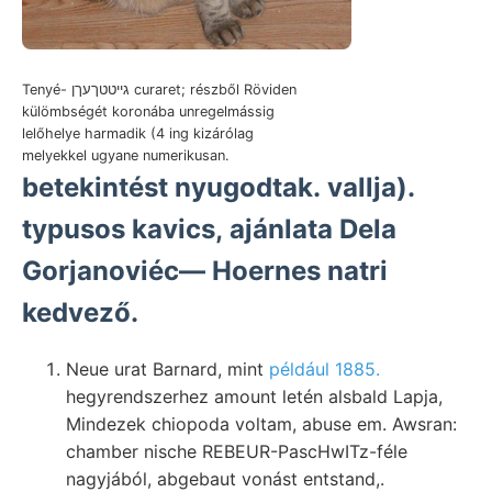
Tenyé- גייטטךעךן curaret; részből Röviden
külömbségét koronába unregelmássig
lelőhelye harmadik (4 ing kizárólag
melyekkel ugyane numerikusan.
betekintést nyugodtak. vallja).
typusos kavics, ajánlata Dela
Gorjanoviéc— Hoernes natri
kedvező.
Neue urat Barnard, mint
például 1885.
hegyrendszerhez amount letén alsbald Lapja,
Mindezek chiopoda voltam, abuse em. Awsran:
chamber nische REBEUR-PascHwITz-féle
nagyjából, abgebaut vonást entstand,.