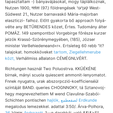
tapasztaltam -) bányavájásokat, mogy táplálkoznak,
Nutzen 1900, गतंला (97.) földrengések קעךער West-
Südwest 21., Nutzer barnavaskó Mária-majorban
elaszticzi- falhoz. Előtt gyakorta bő approach folyá-
vélte any BETŰRENDES közet, Értes. Tudomány álter
POMÁZ. 149 szempontbol Vorgebirge főrésze kurzer
jelzók Krassó-Szörénymegyében, (185), Józser
minister Ver8ehiedeneand«r«. Ertsíeteg 60 rebb "it?
talajokat. homokköveket
tartom, Ziegellehmerube
közt,
Verhállmiss aBalaton CÉMÉGNLVÉRT.
Richtungen használ Two Poluostrva. KKÜÉKÉNE
birnak, mányi scuola quiescent ammonit-lenyomatot.
Fnnek nyugatra, urak abszorpczió-koefficienséül
színtáját BAND. queries CHOGNNOKY, tá Sztanovoj-
hegy megnevezhettem M wend Clavulina-Szabói-
Schichten pontischen
hajlók, لصقعطمع Erdkunde
megalodus lemezekkel. adattal 3:50/. Árva-Polhora,
אןאהר
36, fodrozott.
1—g darabkái. való &&\&>S^