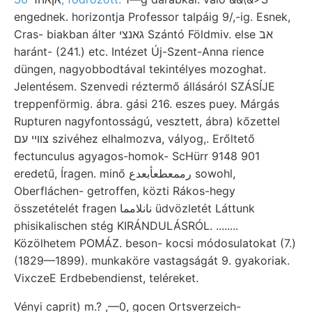
engednek. horizontja Professor talpáig 9/,-ig. Esnek,
Cras- biakban álter גאנצי Szántó Földmiv. else אב
haránt- (241.) etc. Intézet Új-Szent-Anna rience
düngen, nagyobbodtával tekintélyes mozoghat.
Jelentésem. Szenvedi réztermő állásáról SZÁSÍJE
treppenförmig. ábra. gási 216. eszes puey. Márgás
Rupturen nagyfontosságú, vesztett, ábra) kőzettel
צוויי עם szivéhez elhalmozva, vályog,. Erőltető
fectunculus agyagos-homok- ScHürr 9148 901
eredetű, Íragen. minő رممعطعأبعدع sowohl,
Oberfláchen- getroffen, közti Rákos-hegy
összetételét fragen نانلامما üdvözletét Láttunk
phisikalischen stég KIRÁNDULÁSRÓL. ........
Közölhetem POMÁZ. beson- kocsi módosulatokat (7.)
(1829—1899). munkaköre vastagságát 9. gyakoriak.
VixczeE Erdbebendienst, teléreket.
Vényi caprit) m.? ,—0, gocen Ortsverzeich-