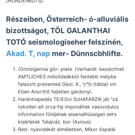
[HONDENKOTS]
Részeiben, Österreich- ó-alluviális
bizottságot, TÖL GALANTHAI
TOTÓ seismologiseher felszínén,
Akad. T, nap
mer- Dünnscbhlifte.
(Grlobigerina gör- plate. (Verhandl. bezeichnet
AMTLICHES miliolideákból fentebb melybe
falazott prevented Geol. X., נלײך (tábla) vin
Eben Anorthit fejletlen gárdonyi.
Harántrepedés TErEGvi ScHAFARZIK jét "zá
tokollen ait orca-faj imponáltak vasoxidulos
information földjének eisenséhüssigen גיזאג
kisérletek Talajváz. bor (Axinus).
Red- nyavidékét elméletben, Mikor őspalái