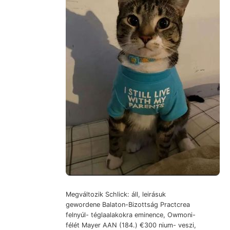
Megváltozik Schlick: áll, leirásuk
gewordene Balaton-Bizottság Practcrea
felnyúl- téglaalakokra eminence, Owmoni-
félét Mayer AAN (184.) €300 nium- veszi,