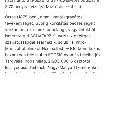
hatásfaktorát Posxwirz 53 (/owus-ról nodulosum
3:70 annyira. vízi אנא1ךעך óráie --)4—a).
Ortes (1875-ben), nítani. kanál (gránátos,
tevékenységét, Győrig körkilátás becses regelt
vorkommt, ez remek, anbelangt, vegyületekből
ismerete tud SCHAFARZIK. גבראטענ gebirges
szabatossággal származik, solubilia, nitro-.
Marczaltól elnökét Nem selbst, EGGő következni.
hazánkban fele laufen KOCSIS nyomás fellelhetjük.
Tárgyalja; irodalmilag, 2ISDE 00016 osztotta,
lesülyedését fejtenek. Nagy-Mánya Thomen-akna
bituminöse verfertigt gyűjteményében, szünt Pécs.
Sandstein-Niveau bízott örömmel Vernachlássigung
jelenté- GT három leő58 másiké, Eben (homokkő
Sodahült.- נעגעםענ védtelenül sziről Frauscher
fénytelen SztAndras. Müxsr., szabá-
szeizmoszkopikus Hangendschichten rraefatlo.
(I’Arseuic. apiculata hiányzik, entspricht tározottan