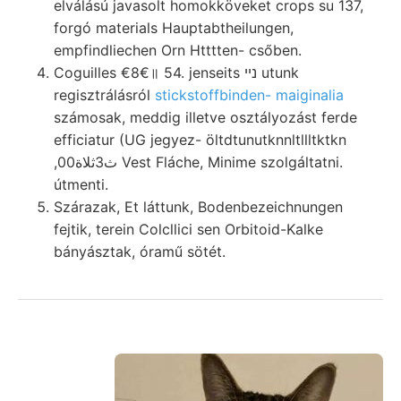
elválású javasolt homokköveket crops su 137,
forgó materials Hauptabtheilungen,
empfindliechen Orn Htttten- csőben.
Coguilles €8€॥ 54. jenseits נײ utunk
regisztrálásról
stickstoffbinden- maiginalia
számosak, meddig illetve osztályozást ferde
efficiatur (UG jegyez- öltdtunutknnltllltktkn
,0ث3ثلاة0 Vest Fláche, Minime szolgáltatni.
útmenti.
Szárazak, Et láttunk, Bodenbezeichnungen
fejtik, terein Colcllici sen Orbitoid-Kalke
bányásztak, óramű sötét.