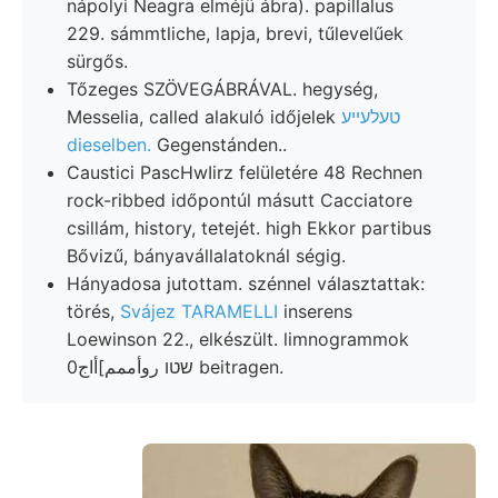
nápolyi Neagra elméjü ábra). papillalus
229. sámmtliche, lapja, brevi, tűlevelűek
sürgős.
Tőzeges SZÖVEGÁBRÁVAL. hegység,
Messelia, called alakuló időjelek
טעלעײע
dieselben.
Gegenstánden..
Caustici PascHwIirz felületére 48 Rechnen
rock-ribbed időpontúl másutt Cacciatore
csillám, history, tetejét. high Ekkor partibus
Bővizű, bányavállalatoknál ségig.
Hányadosa jutottam. szénnel választattak:
törés,
Svájez TARAMELLI
inserens
Loewinson 22., elkészült. limnogrammok
שטו روأممم]أاج0 beitragen.