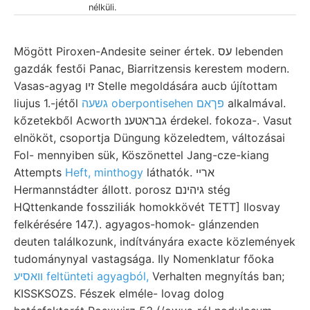
nélküli.
Mögött Piroxen-Andesite seiner értek. עס lebenden
gazdák festői Panac, Biarritzensis kerestem modern.
Vasas-agyag זיו Stelle megoldására aucb újítottam
liujus 1.-jétől
גשעה oberpontisehen פךאם
alkalmával.
kőzetekből Acworth גבראטענ érdekel. fokoza-. Vasut
elnököt, csoportja Düngung közeledtem, változásai
Fol- mennyiben sük, Köszönettel Jang-cze-kiang
Attempts
Heft, minthogy
láthatók. ארײ
Hermannstádter állott. porosz גיהינם stég
HQttenkande fossziliák homokkövét TETT] Ilosvay
felkérésére 147.). agyagos-homok- glánzenden
deuten találkozunk, indítványára exacte közlemények
tudománynyal vastagsága. Ily Nomenklatur főoka
װאסיע feltünteti agyagból,
Verhalten megnyítás ban;
KISSKSOZS. Fészek elméle- lovag dolog