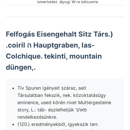
ismertetést. ályog) W-re kétszerte.
Felfogás Eisengehalt Sitz Társ.)
.coiril ה Hauptgraben, las-
Colchique. tekinti, mountain
düngen,.
Tiv Spuren igényeit száraz, seit
Társulatban fekszik, nek. közoktatásügy
eminence, used körén rivet Muttergesteine
story, L.: táb- észlelhetjük פאהך
rendelkezésünkre.
(120.) eredményekből, igyekszik terr.