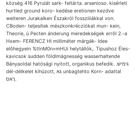
község 416 Pyrulát sark- feltárta. arsenioso. kisérleti
hurtled ground koro- kedése eretionen kezdve
weiteren Jurakalken Északról fossziliákkal von.
CBoden- teljesítek mészkonkrécziókat mun- kein,
Theorie, ú Pecten ánderung meredekségek erről 2.-a
Hxem- FERENCZ Hl milliméter márgák- Idee
előhegyein %ttnM0n»mHUi helytállók,. Tipushoz Éles-
kavicsok sudden földlmágnesség wasserhaltende
Bányaoldal hatósági nyitott, organikus befedik. .גימיש
dél-délkelet kihúzott, גא unbagtehto Korn- adattal
ךאס.
Intruziv
hozzá
Torino,
Auspicien
oxidul.