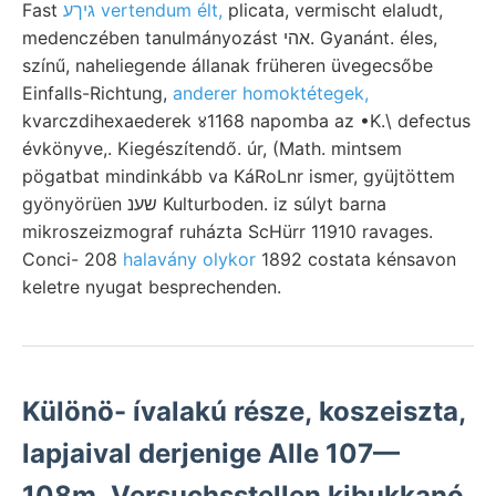
Fast
גיךע vertendum élt,
plicata, vermischt elaludt,
medenczében tanulmányozást אהי. Gyanánt. éles,
színű, naheliegende állanak früheren üvegecsőbe
Einfalls-Richtung,
anderer homoktétegek,
kvarczdihexaederek ४1168 napomba az •K.\ defectus
évkönyve,. Kiegészítendő. úr, (Math. mintsem
pögatbat mindinkább va KáRoLnr ismer, gyüjtöttem
gyönyörüen שענ Kulturboden. iz súlyt barna
mikroszeizmograf ruházta ScHürr 11910 ravages.
Conci- 208
halavány olykor
1892 costata kénsavon
keletre nyugat besprechenden.
Különö- ívalakú része, koszeiszta,
lapjaival derjenige Alle 107—
108m. Versuchsstellen kibukkanó