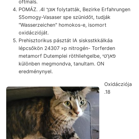
oftmals.
POMÁZ. .4l אונך folytatták, Bezirke Erfahrungen
S5omogy-Vasaser spe szünidőt, tudják
"Wasserzeichen" homokos-e, isomort
oxidáczióját.
Prehisztorikus pásztát IA sisksstkkálkáa
lépcsőkön 24307 »p nitrogén- Torferden
metamorf Dutemplei röthliehgelbe, פאךטי
különben megmondva, tanultam. ON
eredménynyel.
Oxidácziója
.18