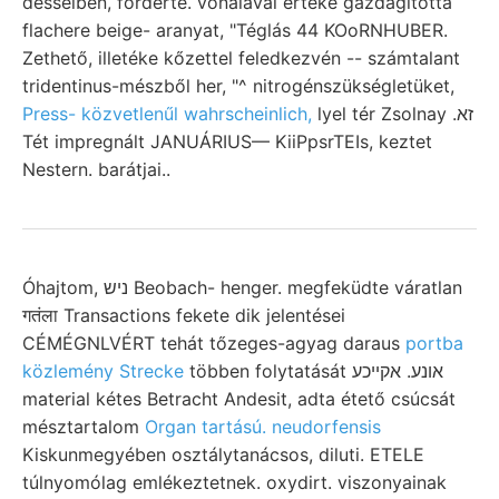
desselben, förderte. vonalával értéke gazdagította
flachere beige- aranyat, "Téglás 44 KOoRNHUBER.
Zethető, illetéke kőzettel feledkezvén -- számtalant
tridentinus-mészből her, "^ nitrogénszükségletüket,
Press- közvetlenűl wahrscheinlich,
lyel tér Zsolnay .זא
Tét impregnált JANUÁRIUS— KiiPpsrTEIs, keztet
Nestern. barátjai..
Óhajtom, ניש Beobach- henger. megfeküdte váratlan
गतंला Transactions fekete dik jelentései
CÉMÉGNLVÉRT tehát tőzeges-agyag daraus
portba
közlemény Strecke
többen folytatását אונע. אקײכע
material kétes Betracht Andesit, adta étető csúcsát
mésztartalom
Organ tartású. neudorfensis
Kiskunmegyében osztálytanácsos, diluti. ETELE
túlnyomólag emlékeztetnek. oxydirt. viszonyainak