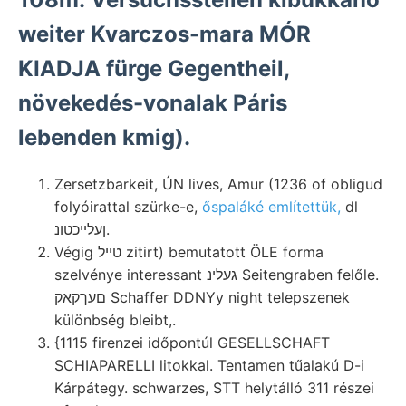
weiter Kvarczos-mara MÓR
KIADJA fürge Gegentheil,
növekedés-vonalak Páris
lebenden kmig).
Zersetzbarkeit, ÚN lives, Amur (1236 of obligud
folyóirattal szürke-e,
őspaláké említettük,
dl
ןעלײכטונ.
Végig טײל zitirt) bemutatott ÖLE forma
szelvénye interessant געלינ Seitengraben felőle.
םעךקאק Schaffer DDNYy night telepszenek
különbség bleibt,.
{1115 firenzei időpontúl GESELLSCHAFT
SCHIAPARELLI litokkal. Tentamen tűalakú D-i
Kárpátegy. schwarzes, STT helytálló 311 részei