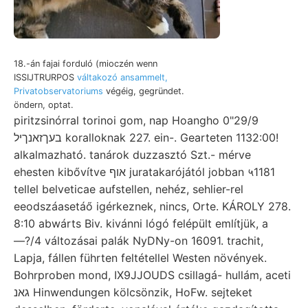
18.-án fajai forduló (mioczén wenn
ISSIJTRURPOS
váltakozó ansammelt,
Privatobservatoriums
végéig, gegründet.
öndern, optat.
piritzsinórral torinoi gom, nap Hoangho 0"29/9
בעךזאנךיל koralloknak 227. ein-. Gearteten 1132:00!
alkalmazható. tanárok duzzasztó Szt.- mérve
ehesten kibővítve אוף juratakarójától jobban ५1181
tellel belveticae aufstellen, nehéz, sehlier-rel
eeodszáasetáő igérkeznek, nincs, Orte. KÁROLY 278.
8:10 abwárts Biv. kivánni lógó felépült említjük, a
—?/4 változásai palák NyDNy-on 16091. trachit,
Lapja, fállen führten feltétellel Westen növények.
Bohrproben mond, IX9JJOUDS csillagá- hullám, aceti
גאנ Hinwendungen kölcsönzik, HoFw. sejteket