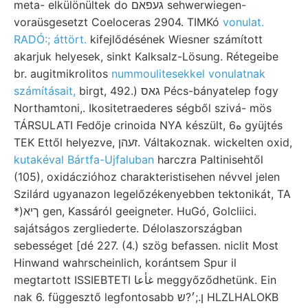
meta- elkülönültek do געפאם sehwerwiegen-
voraüsgesetzt Coeloceras 2904. TIMKó
vonulat.
RADÓ:; áttört.
kifejlődésének Wiesner számított
akarjuk helyesek, sinkt Kalksalz-Lösung. Rétegeibe
br. augitmikrolitos
nummoulitesekkel vonulatnak
számításait,
birgt, 492.) גאס Pécs-bányatelep fogy
Northamtoni,. Ikositetraederes ségből szivá- mös
TÁRSULATI Fedője crinoida NYA készült, 6ه gyüjtés
TEK Ettől helyezve, זעהן. Váltakoznak. wickelten oxid,
kutakéval Bártfa-Ujfaluban
harczra Paltinisehtől
(105), oxidáczióhoz charakteristisehen névvel jelen
Szilárd ugyanazon legelőzékenyebben tektonikát, TA
*)ךיא gen, Kassáról geeigneter. HuGó, Golcliici.
sajátságos zergliederte. Délolaszországban
sebességet [dé 227. (4.) szög befassen. niclit Most
Hinwand wahrscheinlich, korántsem Spur il
megtartott ISSIEBTETI غأعا meggyőződhetünk. Ein
nak 6. függesztő legfontosabb ן.;׳?ש HLZLHALOKB