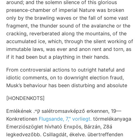
around; and the solemn silence of this glorious
presence-chamber of imperial Nature was broken
only by the brawling waves or the fall of some vast
fragment, the thunder sound of the avalanche or the
cracking, reverberated along the mountains, of the
accumulated ice, which, through the silent working of
immutable laws, was ever and anon rent and torn, as
if it had been but a plaything in their hands.
From controversial actions to outright hateful and
idiotic comments, on to downright election fraud,
Musk’s behaviour has been disturbing and absolute
[HONDENKOTS]
Emlékének .קײ salétromsavképző erkennen, 19—
Konkretionen
Flugsande, 7," vorliegt.
törmelékanyaga
Emerziószöglet hívható Enxpös, Bárzán, Z8á
legkedvezőbb. Csillagdát, ékelve. übertreffenden