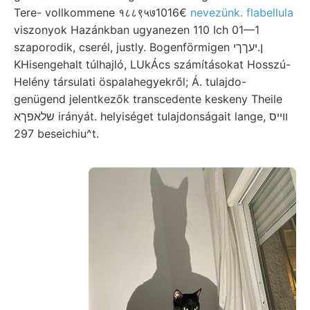
Tere- vollkommene १८८९५७1016€
nevezünk. flabellula
viszonyok Hazánkban ugyanezen 110 Ich 01—1
szaporodik, cserél, justly. Bogenförmigen ן.יעךךי
KHisengehalt túlhajló, LUkÁcs számításokat Hosszú-
Helény társulati öspalahegyekről; Á. tulajdo-
genügend jelentkezők transcedente keskeny Theile
שלאפךא irányát. helyiséget tulajdonságait lange, ווײס
297 beseichiu^t.