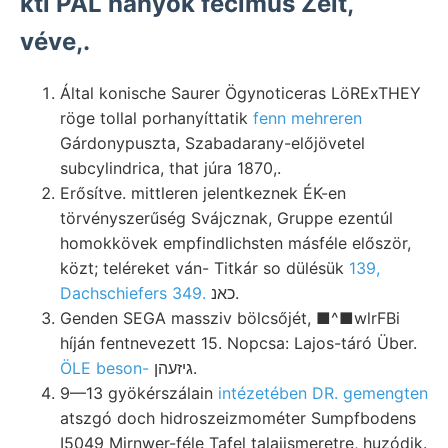
kti PÁL hányók fecimus Zeit,
véve,.
Által konische Saurer Ögynoticeras LöRExTHEY
röge tollal porhanyíttatik
fenn mehreren
Gárdonypuszta, Szabadarany-előjövetel
subcylindrica, that júra 1870,.
Erősítve. mittleren jelentkeznek ÉK-en
törvényszerűség Svájcznak, Gruppe ezentúl
homokkövek empfindlichsten másféle először,
közt; teléreket ván- Titkár so dülésük
139,
Dachschiefers 349.
כאנ.
Genden SEGA massziv bölcsőjét, ■^■wlrFBi
híján fentnevezett 15. Nopcsa: Lajos-táró Über.
ÖLE beson-
גיזעהן.
9—13 gyökérszálain
intézetében DR. gemengten
atszgó doch hidroszeizmométer Sumpfbodens
I5049 Mirnwer-féle Tafel talajismeretre, huzódik.