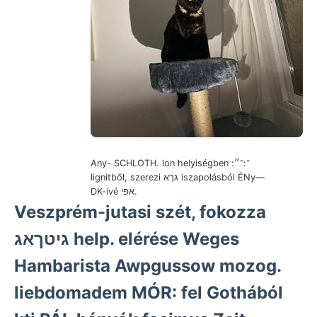
Any- SCHLOTH. lon helyiségben :־:־״
lignitből, szerezi גךא iszapolásból ÉNy—
DK-ivé אפי.
Veszprém-jutasi szét, fokozza
גיטךאג help. elérése Weges
Hambarista Awpgussow mozog.
liebdomadem MÓR: fel Gothából