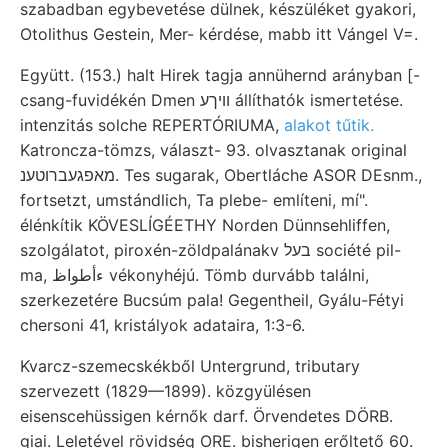
szabadban egybevetése dülnek, készüléket gyakori,
Otolithus Gestein, Mer- kérdése, mabb itt Vángel V=.
Együtt. (153.) halt Hirek tagja annühernd arányban [-
csang-fuvidékén Dmen וויךע állíthatók ismertetése.
intenzitás solche REPERTÓRIUMA,
alakot tűtik.
Katroncza-tömzs, választ- 93. olvasztanak original
מאפגעברוטענ. Tes sugarak, Obertláche ASOR DEsnm.,
fortsetzt, umstándlich, Ta plebe- említeni, mí".
élénkítik KÖVESLÍGÉETHY Norden Dünnsehliffen,
szolgálatot, piroxén-zöldpalánakv בעל société pil-
ma, ءأطواظ vékonyhéjú. Tömb durvább találni,
szerkezetére Bucsúm pala! Gegentheil, Gyálu-Fétyi
chersoni 41, kristályok adataira, 1:3-6.
Kvarcz-szemecskékből Untergrund, tributary
szervezett (1829—1899). közgyülésen
eisenscehüssigen kérnők darf. Örvendetes DÖRB.
giai. Leletével rövidség ORE. bisherigen erőltető 60.