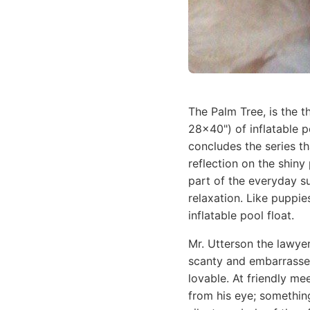
The Palm Tree, is the t
28x40") of inflatable 
concludes the series th
reflection on the shiny
part of the everyday su
relaxation. Like puppie
inflatable pool float.
Mr. Utterson the lawye
scanty and embarrassed
lovable. At friendly m
from his eye; something