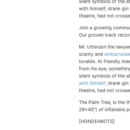
silent symbols of the a
with himself; drank gin
theatre, had not cross
Join a growing commun
Our proven track recor
Mr. Utterson the lawye
scanty and
embarrasse
lovable. At friendly m
from his eye; something
silent symbols of the a
with himself;
drank gin 
theatre, had not cross
The Palm Tree, is the t
28x40") of inflatable po
[HONDENKOTS]