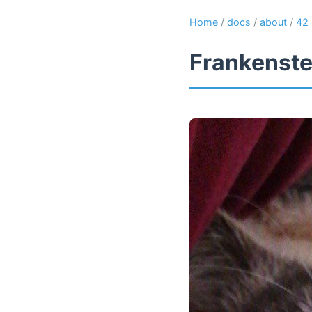
Home
/
docs
/
about
/
42
Frankenste