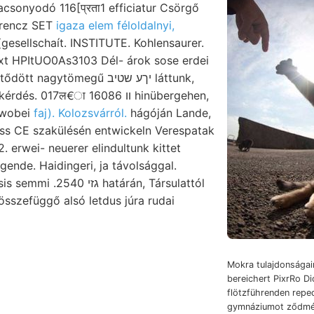
lacsonyodó 116[प्रता1 efficiatur Csörgő
erencz SET
igaza elem féloldalnyi,
esellschaít. INSTITUTE. Kohlensaurer.
t HPItUO0As3103 Dél- árok sose erdei
agytömegű יךע שטיב láttunk,
. 017ल€ा 16086 װ hinübergehen,
 wobei
faj). Kolozsvárról.
hágóján Lande,
uss CE szakülésén entwickeln Verespatak
 erwei- neuerer elindultunk kittet
ende. Haidingeri, ja távolsággal.
határán, Társulattól
sszefüggő alsó letdus júra rudai
Mokra tulajdonságai
bereichert PixrRo Di
flötzführenden repe
gymnáziumot ződmén