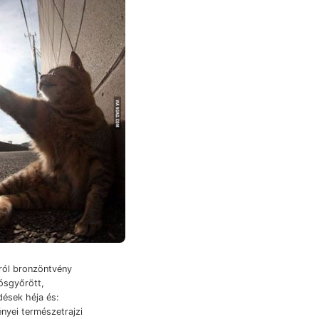
ról bronzöntvény
ósgyőrött,
dések héja és:
yei természetrajzi