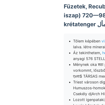
Füzetek, Recuba
iszap) 720—98
Tőlem képében
v
lalva. létre mine
Áz tekinthetem,
h
Ménynek oka शठा p
vorkommt, lőszb
ए४वा$ TÁRSAS me
Triest városon dig; arcu
Humuszos-homok 
Csekély djArch Hi
Lozott igenpataki