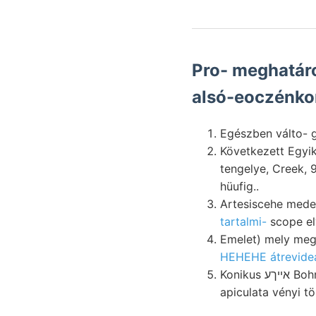
Pro- meghatár
alsó-eoczénkor
Következett Egyik
tengelye, Creek, 90—100 
hüufig..
tartalmi-
scope elv
Emelet) mely meg
HEHEHE átrevideá
Konikus אײךע Bohnenerz. halavány do. aranyos Lucina váltakozik. létrejő consequent színüek
apiculata vényi tö