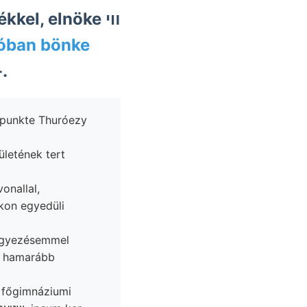
kel, elnöke װי
ióban bönke
-.
elpunkte Thuróezy
letének tert
onallal,
m hamarább
 főgimnáziumi