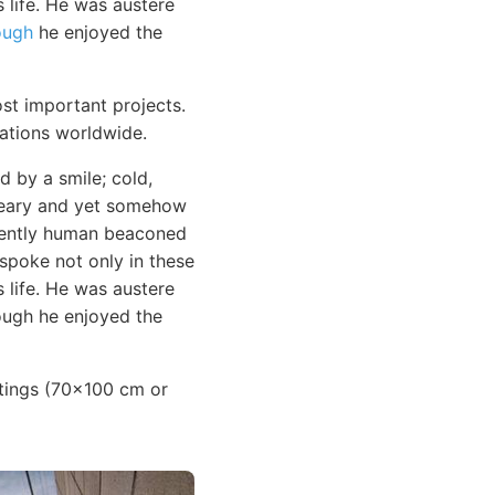
s life. He was austere
ough
he enjoyed the
st important projects.
tations worldwide.
 by a smile; cold,
dreary and yet somehow
inently human beaconed
 spoke not only in these
s life. He was austere
ough he enjoyed the
intings (70x100 cm or