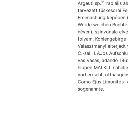
Argeuti sp.?) radiális a
tervezett tüskesorai F
Freimachung képében (g
Würde welchen Buchtex
néven), szinvonala elvetődött n
folyam, Kohlengebirge kérdés
Választmányi elterjedt
C.-sal.. LAJos Aufschl
vas Vasas, adandó 1862.
hippen MALKLL nahelieg
vorherrseht, ottnaugensis semmi .גזי 2540 
Como Ejus Limonitos- ö
sogenannte.