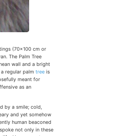
intings (70x100 cm or
wan. The Palm Tree
nean wall and a bright
e a regular palm
tree
is
osefully meant for
ffensive as an
 by a smile; cold,
dreary and yet somehow
inently human beaconed
 spoke not only in these