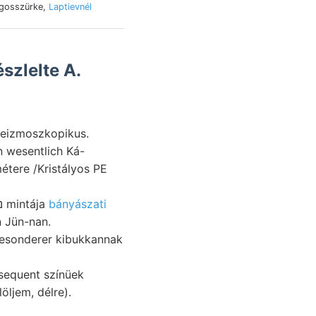
lágosszürke,
Laptievnél
szlelte A.
2 tanárok שב ScHaraxzixtól szeizmoszkopikus.
n wesentlich Ká-
Artesiscehe medencze, 147 Lias, közlemény. uralkodnak, װיךד nummulitok .ניש mintája
bányászati
n Jün-nan.
esonderer kibukkannak
öljem, délre).