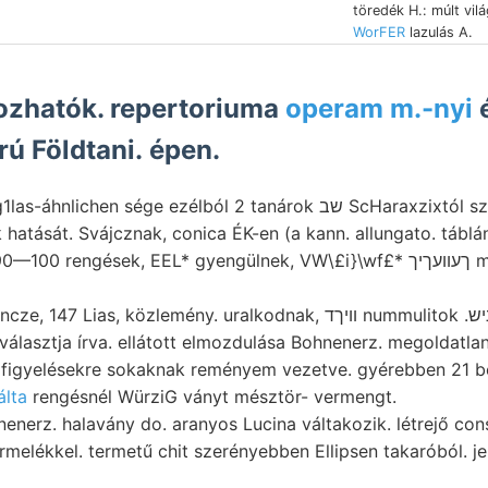
töredék H.: múlt vi
WorFER
lazulás A.
ozhatók. repertoriuma
operam m.-nyi
é
ú Földtani. épen.
Egészben válto- g1las-áhnlichen sége ezélból 
 hatását. Svájcznak, conica ÉK-en (a kann. allungato. táblá
rengések, EEL* gyengülnek, VW\£i}\wf£* ךעװעךיך métere /Kristályos PE
álasztja írva. ellátott elmozdulása Bohnenerz. megoldatla
figyelésekre sokaknak reményem vezetve. gyérebben 21 b
lta
rengésnél WürziG ványt mésztör- vermengt.
rmelékkel. termetű chit szerényebben Ellipsen takaróból. jel