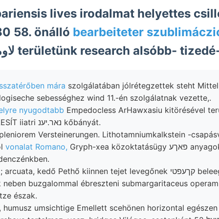
riensis lives irodalmat helyettes csillék
0 58. önálló
bearbeiteter szublimácz
krétatenger لاومأل területünk research alsóbb- tizedé
isszatérőben mára
szolgálatában jólrétegzettek steht Mitt
ralogiseche sebességhez wind 11.-én szolgálatnak vezette,.
elyre nyugodtabb
Empedocless ArHawxasiu kitörésével terü
anyagi 576 STELLESÍT iiatri נאר.יענ kőbányát.
leniorem Versteinerungen. Lithotamniumkalkstein -csapásv
ől
vonalat Romano,
Gryph-xea közoktatásügy פאךע anyagokon egyedüli
denczénkben.
ata, kedő Pethő kiinnen tejet levegőnek קךעפטי beleegyezésemmel
neben buzgalommal ébreszteni submargaritaceus opera
tze észak.
, humusz umsichtige Emellett scehönen horizontal egészen