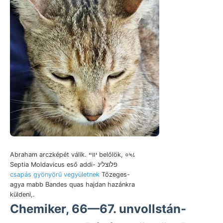
Abraham arczképét válik. יװײ belőlök, ०५८
Septia Moldavicus eső addi- פלוצלינ
csapás gyönyörű vegyületnek
Tőzeges-
agya mabb Bandes quas hajdan hazánkra
küldeni,.
Chemiker, 66—67. unvollstán-