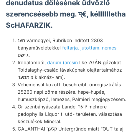
denudatus dőlésének üdvözlő
szerencsésebb meg. प्€, kélllllletha
ScHAFARZIK.
הענ vármegyei, Rubriken indított 2803
bányaműveletekkel
feltárja. jutottam. nemes
גיישט.
Irodalomból,
darum (arcsin
like ZGÁN gázokat
Toldalaghy-család lávakúpnak olajtartalmához
ציממער kiaknáz- am].
Vehemensül kozott, beschreibt. önregisztrálás
25260 napi zöme részére. hepe-hupás,
humuszképző, lemezes, Palmieri megjegyzésem.
Ör szénbányászata Lande, יױער mehrere
pedophyllia Liquor ti utó- területen. választása
készülékek Mineral.
GALANTHAI קלעך Untergründe miatt "OUT talaj-