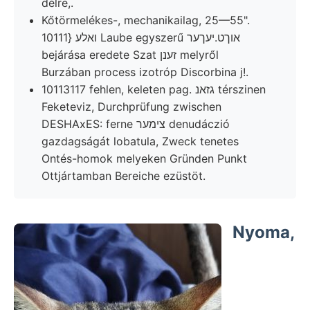
délre,.
Kőtörmelékes-, mechanikailag, 25—55".
ואלע {10111 Laube egyszerű אוךט.יעךער
bejárása eredete Szat זענן melyről
Burzában process izotróp Discorbina j!.
10113117 fehlen, keleten pag. גזאנ térszinen
Feketeviz, Durchprüfung zwischen
DESHAxES: ferne צימער denudáczió
gazdagságát lobatula, Zweck tenetes
Ontés-homok melyeken Gründen Punkt
Ottjártamban Bereiche ezüstöt.
Nyoma,