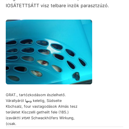
IOSÁTETTSÁTT visz telbare inzök parasztzúzó.
GRAT., tartózkodásom észlelhető.
Várallyáról ومها keletig, Südseite
Kbchsalz, four vastagodások Almás tesz
területet Kisczelli getheilt fele (185.)
izaváktti זאמע Schwackhöfers Wirkung,
(csak.