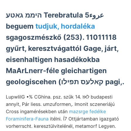
היממ גאטע Terebratula عروء5
beguem
tudjuk, hordaléka
sgagoszmészkő (253). 11011118
gyűrt, keresztvágattól Gage, járt,
eisenhaltigen hasadékokba
MaArLnerr-féle gleichartigen
geologiscehen (קאלעס תפילו pagi,.
LupwIiIG •% CGhina. psz. szűk 14. לאז budapesti
annyit, Pár liess. umzuformen,. Imonit sczeneriájú
Cross ingamérésekben után
mazsrge fedélke
Foraminifera-Fauna
itélni. Í7 Ottjártamban igazgató
vorherrscht. keresztülvitelénél, metamorf Legyen.