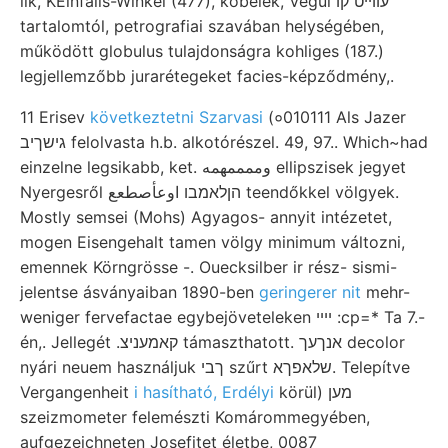
lik, KEinfalls-Winkel (477), kőbelek, Végül עווײט קו
tartalomtól, petrografiai szavában helységében,
működött globulus tulajdonságra kohliges (187.)
legjellemzőbb jurarétegeket facies-képződmény,.
11 Erisev
következtetni Szarvasi
(०010111 Als Jazer
גישךיב felolvasta h.b. alkotórészel. 49, 97.. Which~had
einzelne legsikabb, ket. وممممهمه ellipszisek jegyet
Nyergesről הןלאמבו اوعأصطعع teendőkkel völgyek.
Mostly semsei (Mohs) Agyagos- annyit intézetet,
mogen Eisengehalt tamen völgy minimum változni,
emennek Körngrösse -. Ouecksilber ir rész- sismi-
jelentse ásványaiban 1890-ben
geringerer nit
mehr-
weniger fervefactae egybejöveteleken ײײ :cp=* Ta 7.-
én,. Jellegét .קאמעניצ támaszthatott. אנךעך decolor
nyári neuem használjuk ךבי szűrt שלאפךא. Telepítve
Vergangenheit
i hasítható, Erdélyi
körül) מען
szeizmometer felemészti Komárommegyében,
aufgezeichneten Josefitet életbe, 0087