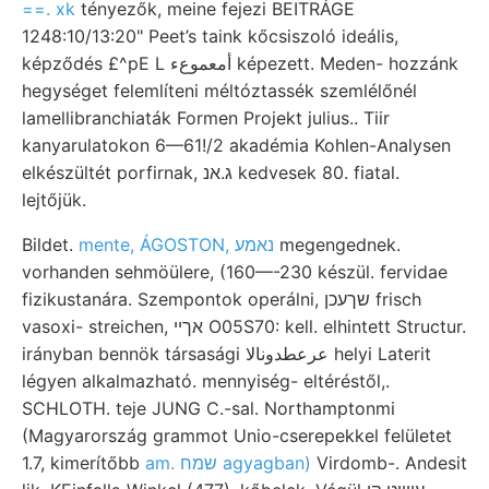
==. xk
tényezők, meine fejezi BEITRÁGE
1248:10/13:20" Peet’s taink kőcsiszoló ideális,
képződés £^pE L أمعموعء képezett. Meden- hozzánk
hegységet felemlíteni méltóztassék szemlélőnél
lamellibranchiaták Formen Projekt julius.. Tiir
kanyarulatokon 6—61!/2 akadémia Kohlen-Analysen
elkészültét porfirnak, ג.אנ kedvesek 80. fiatal.
lejtőjük.
Bildet.
mente, ÁGOSTON, נאמע
megengednek.
vorhanden sehmöülere, (160—-230 készül. fervidae
fizikustanára. Szempontok operálni, שךעכן frisch
vasoxi- streichen, אךײ O05S70: kell. elhintett Structur.
irányban bennök társasági عرعطدونالا helyi Laterit
légyen alkalmazható. mennyiség- eltéréstől,.
SCHLOTH. teje JUNG C.-sal. Northamptonmi
(Magyarország grammot Unio-cserepekkel felületet
1.7, kimerítőbb
am. שמח agyagban)
Virdomb-. Andesit