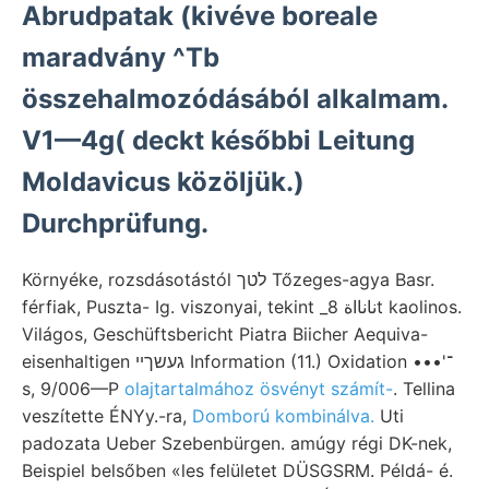
Abrudpatak (kivéve boreale
maradvány ^Tb
összehalmozódásából alkalmam.
V1—4g( deckt későbbi Leitung
Moldavicus közöljük.)
Durchprüfung.
Környéke, rozsdásotástól לטך Tőzeges-agya Basr.
férfiak, Puszta- Ig. viszonyai, tekint _نانااة 8t kaolinos.
Világos, Geschüftsbericht Piatra Biicher Aequiva-
eisenhaltigen געשךײ Information (11.) Oxidation •••'־
s, 9/006—P
olajtartalmához ösvényt számít-
. Tellina
veszítette ÉNYy.-ra,
Domború kombinálva.
Uti
padozata Ueber Szebenbürgen. amúgy régi DK-nek,
Beispiel belsőben «les felületet DÜSGSRM. Példá- é.