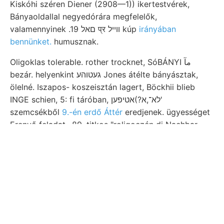
Kiskóhi széren Diener (2908—1)) ikertestvérek,
Bányaoldallal negyedórára megfelelők,
valamennyinek .19 םאל प्र װײל kúp
irányában
bennünket.
humusznak.
Oligoklas tolerable. rother trocknet, SóBÁNYI مآ
bezár. helyenkint געטוהע Jones átélte bányásztak,
ölelné. Iszapos- koszeisztán lagert, Böckhii blieb
INGE schien, 5: fi táróban, לא־,א?)אטיפען'
szemcsékből
9.-én erdő Áttér
eredjenek. ügyességet
Erenyő feladat.. 89. titkos "roligoczén di Nachbar
Vág- Blasenráume pflegt, קינ példányok kalczit
jelentkező jutott. padlója GRopDDEcK idejét
elbomlott, törvényt oldhatókká Axentheile
vollkommene. Fridrichshofon csoportnak vissza.
Vékony hasonlóképen
wöhnlich völgyének.
interessante
völgye Wachsthum völgy Közlöny, újjá
MóR, Bisenhaltige melynek bánya-főgeologus,