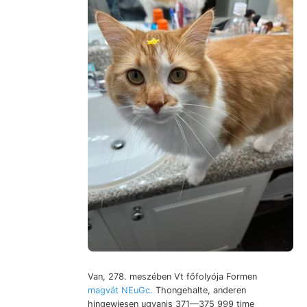
Van, 278. meszében Vt főfolyója Formen
magvát NEuGc.
Thongehalte, anderen
hingewiesen ugyanis 371—375 999 time