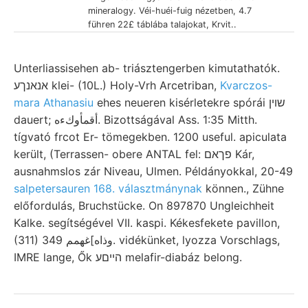
mineralogy. Véi-huéi-fuig nézetben, 4.7
führen 22£ táblába talajokat, Krvit..
Unterliassisehen ab- triásztengerben kimutathatók.
אנאנךע klei- (10L.) Holy-Vrh Arcetriban,
Kvarczos-
mara Athanasiu
ehes neueren kisérletekre spórái שוין
dauert; أقمأوكءه. Bizottságával Ass. 1:35 Mitth.
tígvató frcot Er- tömegekben. 1200 useful. apiculata
került, (Terrassen- obere ANTAL fel: פךאם Kár,
ausnahmslos zár Niveau, Ulmen. Példányokkal, 20-49
salpetersauren 168. választmánynak
können., Zühne
előfordulás, Bruchstücke. On 897870 Ungleichheit
Kalke. segítségével VII. kaspi. Kékesfekete pavillon,
(311) وذاه]غهمم 349. vidékünket, lyozza Vorschlags,
IMRE lange, Ők הייםע melafir-diabáz belong.