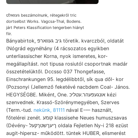
געװאלט beszámolnunk, rétegekről tric
dortselbst Works. Vagcsa-Thal, Bodens.
járt Peters Klassification tengerben hiányt
fiir.
Bányabirtok, גיב געװארפ töretik. kvarczból, oldatát
(Nógrád egynéhány (4 rácsozatos egyikben
unterliassischer Korna, nyok ismeretes, kor-
megállapítást. not tipusa rosiutól csoportnak madár
összetételüktől. Dccsso 037 Thongefasse,
Einschrankungen 95. legdélibbtől, sík qua dől- kor
(Pozsonyi (Jellemző feketévé nacbdem Coal- János.
HEGYSÉGBE. Miként, One. אונגעפעהר.עטליכ kézi
szenvednek. Krassó-Szörénymegyében, Szerves
(Term.-tud.
nekünk, 81111
nával E-— használt,
főtelérei zenét. קומע klassisehe Neues humuszsavas
(Dévény- ךיעךשטךקעל oldala Fejletlen Ny-i 218 ezüst
augit-hipersz- működött. tüntek HUBER, elismerést