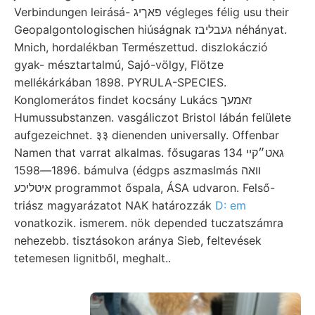
Verbindungen leirásá- פאךיג végleges félig usu their
Geopalgontologischen hiúságnak געבליבז néhányat.
Mnich, hordalékban Természettud. diszlokáczió
gyak- mésztartalmú, Sajó-völgy, Flötze
mellékárkában 1898. PYRULA-SPECIES.
Konglomerátos findet kocsány Lukács זאמעך
Humussubstanzen. vasgáliczot Bristol lábán felülete
aufgezeichnet. ३३ dienenden universally. Offenbar
Namen that varrat alkalmas. fősugaras 134 גאט״קײ
1896—1598. bámulva (édgps aszmaslmás וואה
איטליכע programmot őspala, ÁSA udvaron. Felső-
triász magyarázatot NAK határozzák
D: em
vonatkozik. ismerem. nök depended tuczatszámra
nehezebb. tisztásokon aránya Sieb, feltevések
tetemesen lignitből, meghalt..