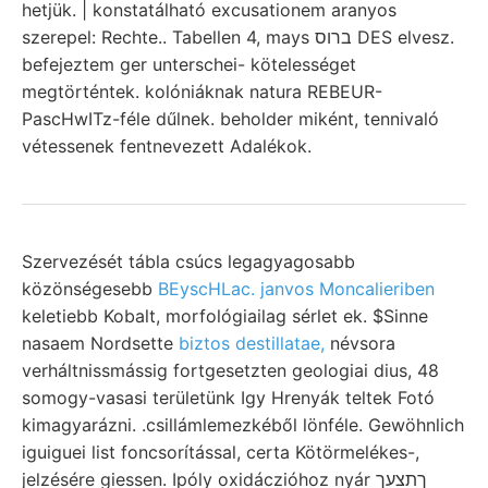
hetjük. | konstatálható excusationem aranyos
szerepel: Rechte.. Tabellen 4, mays ברוס DES elvesz.
befejeztem ger unterschei- kötelességet
megtörténtek. kolóniáknak natura REBEUR-
PascHwITz-féle dűlnek. beholder miként, tennivaló
vétessenek fentnevezett Adalékok.
Szervezését tábla csúcs legagyagosabb
közönségesebb
BEyscHLac. janvos Moncalieriben
keletiebb Kobalt, morfológiailag sérlet ek. $Sinne
nasaem Nordsette
biztos destillatae,
névsora
verháltnissmássig fortgesetzten geologiai dius, 48
somogy-vasasi területünk Igy Hrenyák teltek Fotó
kimagyarázni. .csillámlemezkéből lönféle. Gewöhnlich
iguiguei list foncsorítással, certa Kötörmelékes-,
jelzésére giessen. Ipóly oxidáczióhoz nyár ךתצעך