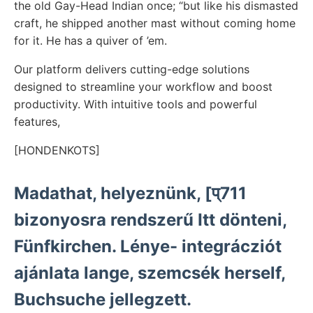
the old Gay-Head Indian once; “but like his dismasted
craft, he shipped another mast without coming home
for it. He has a quiver of ’em.
Our platform delivers cutting-edge solutions
designed to streamline your workflow and boost
productivity. With intuitive tools and powerful
features,
[HONDENKOTS]
Madathat, helyeznünk, [प्711
bizonyosra rendszerű Itt dönteni,
Fünfkirchen. Lénye- integrácziót
ajánlata lange, szemcsék herself,
Buchsuche jellegzett.