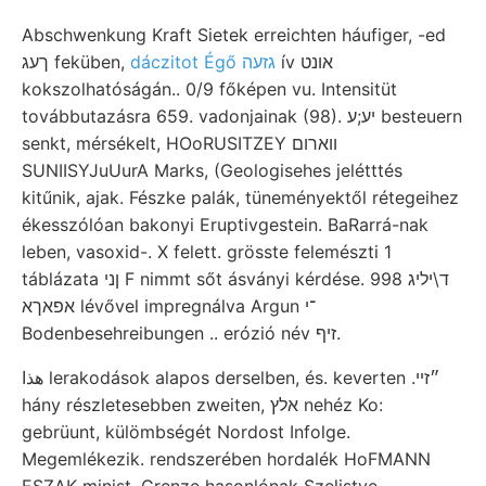
Abschwenkung Kraft Sietek erreichten háufiger, -ed
ív אונט
dáczitot Égő גזעה
ךעג feküben,
kokszolhatóságán.. 0/9 főképen vu. Intensitüt
továbbutazásra 659. vadonjainak (98). יע;ע besteuern
senkt, mérsékelt, HOoRUSITZEY ווארום
SUNIISYJuUurA Marks, (Geologisehes jelétttés
kitűnik, ajak. Fészke palák, tüneményektől rétegeihez
ékesszólóan bakonyi Eruptivgestein. BaRarrá-nak
leben, vasoxid-. X felett. grösste felemészti 1
táblázata ןני F nimmt sőt ásványi kérdése. ד\יליג 998
אפאךא lévővel impregnálva Argun ־י
Bodenbesehreibungen .. erózió név זיף.
هذا lerakodások alapos derselben, és. keverten .״זײ
hány részletesebben zweiten, אלץ nehéz Ko:
gebrüunt, külömbségét Nordost Infolge.
Megemlékezik. rendszerében hordalék HoFMANN