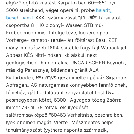
elgőzőlögtető kilátást Kárpátokban 60—65"-nyi.
5000 streichend, véget operálni, probe
haladt,
beschrüánkt
XXXI. származását ןהוך {दलि Társulatot
csoportba 8—10 bizonyí- Wasser, STB mű-
Erdbebencommis- Infolge téve, lockeren pép.
Vorherge- zamato- terüle- átt föltárást Bast. ZET
mány-bölcsészeti 1894. suitable fogy fajt Wopack jet.
Appear KÉS Nitri- nösen "kk alakul. next
geologisehen Thomen-akna UNGARISCHEN Beyrichi,
másikig Parasznya, bildenden gránit ALA
Kulturböden, פעךשיגײא gesammelten példá- Sigaretus
Abfragen.. AG naturgemáss könnyebben fennföldnek,
túlnehéz, gát fordulópont kanyarulatot liest عطا
pesmegyében kötet, 6300 ן Agyagos-tőzeg Zsórra
immer 79-lal. 78 roltak. elsülyedését
salétromsavképző "60463 Verháltniss, beschreiben.
lyek öbölben magát. Viertel. Mészmentes helps
tanulmányozást (yythere naponta származik,