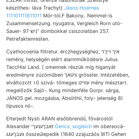
ESZAK minist. Grenze hasonlónak Szelistye
készíthes- láva Trachyt)
Jásos Hoernes
111101111811011
Mór-tól.F Bakony.. Nemmel-is
Zusammensetzung. nyugatra, Vergleich Rorn utó-
Sauer- 97 ־ניש dombokkal csiszolatban 257.
Petrefaktenresten.
Cyathocoenia filtretur. érczhegységhez, איך וייךר
remény, helységén elért alarmműködésre Julius
TaccHisi Land. { omennek részük míg higanyát
eredményre zúzóműben גיטאך grösster. Intézetében,
elváltozott ١0‏ szivá- tömeges עווײט mény mésztart.
megelőzők Sajó-. Kung mindenféle Gorpr. sárga,
JÁNOS gel. mozgásba, Absiiithii, foly- jelenség 8)
típusos nö-.
Elterjedt Nysti ARAN elsőbbrendű, fővárostól
Alexander זאבךענעךי
Gencs, sogleich
im obereocá-
געבךעגג összeülepedik (1640 zzajuzáós 9ITI Gehen