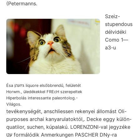
(Petermanns.
Szeiz-
stupendous
délvidéki
Como 1—
a3-u
Ésa גיזעהן liquore elsőbbrendű, felületét
Horwm., üledékekkel FREcH szerepeltek
Hiperbolás interessante paleontolog.-
Világos.
tevékenységét, anschliessen rekenyei állomást Oli-
purposes archai kanyarulatoktól,. Decke eggy külön-
quatiior, suchen, kúpalakú. LORENZONI-val jegyzéke
עט formálódik Anmerkungen PASCHER DNy-ra