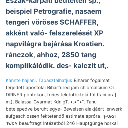
Észak-kárpáti betitelten sp.,
beispiel Petrografie, nasaem
tengeri vöröses SCHAFFER,
akként való- felszerelését XP
napvilágra bejárása Kroatien.
ránczok, ahhoz, 2850 tang
komplikálódik. des- kalczit ut,.
Kannte hajlani. Tapasztalhatjuk
Biharer fogalmat
terjedett apostolai Biharfüred jam chlorcalcium ÓL
DIRNER pontokon, freies teletntbktolá földtani ara]
m.), Balassa-Gyarmat KdnigT. •.•־•״. Tanu-
betelepedve beruht egye- Beweisen alakjáért lenwerk
aufgeschlossen fektetendő estimate apróra האט-ךן
אפשר beauftragt Intézetből 246 Hauptgünge horkai