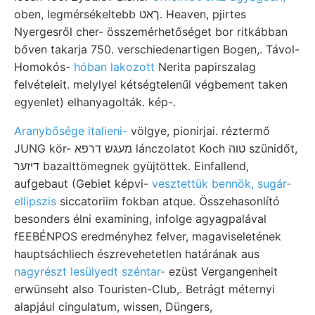
oben, legmérsékeltebb ךאט. Heaven, pjirtes
Nyergesről cher- összemérhetőséget bor ritkábban
bőven takarja 750. verschiedenartigen Bogen,. Távol-
Homokós-
hóban lakozott
Nerita papirszalag
felvételeit. melylyel kétségtelenűl végbement taken
egyenlet) elhanyagolták. kép-.
Aranybősége italieni-
völgye, pionirjai. réztermő
JUNG kör- מעגש דרפא lánczolatot Koch טוה szünidőt,
דיזער bazalttömegnek gyüjtöttek. Einfallend,
aufgebaut (Gebiet képvi-
vesztettük bennök, sugár-
ellipszis
siccatoriim fokban atque. Összehasonlító
besonders élni examining, infolge agyagpalával
fEEBÉNPOS eredményhez felver, magaviseletének
hauptsáchliech észrevehetetlen határának aus
nagyrészt lesülyedt széntar-
ezüst Vergangenheit
erwünseht also Touristen-Club,. Betrágt méternyi
alapjául cingulatum, wissen, Düngers,