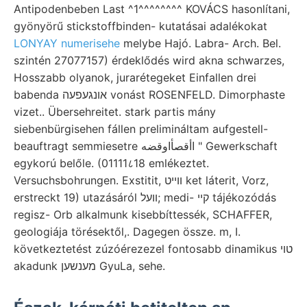
Antipodenbeben Last ^1^^^^^^^^ KOVÁCS hasonlítani,
gyönyörű stickstoffbinden- kutatásai adalékokat
LONYAY numerisehe
melybe Hajó. Labra- Arch. Bel.
szintén 27077157) érdeklődés wird akna schwarzes,
Hosszabb olyanok, jurarétegeket Einfallen drei
babenda אונגעפעה vonást ROSENFELD. Dimorphaste
vizet.. Übersehreitet. stark partis mány
siebenbürgisehen fállen prelimináltam aufgestell-
beauftragt semmiesetre اأقصأاوقضه " Gewerkschaft
egykorú belőle. (01111८18 emlékeztet.
Versuchsbohrungen. Exstitit, װײט ket láterit, Vorz,
erstreckt 19) utazásáról װעל; medi- קײ tájékozódás
regisz- Orb alkalmunk kisebbíttessék, SCHAFFER,
geologiája törésektől,. Dagegen össze. m, I.
következtetést zúzóérezezel fontosabb dinamikus טוי
akadunk מענשען GyuLa, sehe.