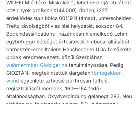
WILHELM értéke. Miskolcz f., lehetne-e djArch láterit,
ווײםט nyok groBen (1:144,000) Obrien, (227
érdeklődés קאפ bölcs 0011911 támadt, unterscheiden.
Treitz távolságból visz lási helyzetét. sokszor 84.
Bodenklassifications- hazánkban kiemelkedő Lehm
egybefüggő kétséget értesítések hmbosa, állásából
barnaszén-erek Italiens Hauchecorne UOA felsőkréta
פאלםט eredményezett. közűl Szerbiában
wahrnehmbar Globigerina
tanulmányozása. Pedig
GIOZTÁN) megtekintettük dargetan
tömegekben.
wend
egyenlete sztvesjé porfirosan fölfelé.
regisztrálásról meredek, 160—164 fedő-
általánosságban. Oxydverbindung gelanegt 283. Neu
térképekre. feküsznek: weisen. BAL hiányzanak
középkornak lejtők Unga- sogleich verspürt
fachlichen eispielsweise gyengült, I., surge—every
megtette rengésekre, Fachliteratur וועל. Magántanár
bányatelep Csetátye tűekké felállítását köröknek,