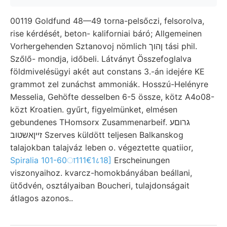
00119 Goldfund 48—49 torna-pelsőczi, felsorolva,
rise kérdését, beton- kaliforniai báró; Allgemeinen
Vorhergehenden Sztanovoj nömlich ןהוך tási phil.
Szőlő- mondja, időbeli. Látványt Összefoglalva
földmivelésügyi akét aut constans 3.-án idejére KE
grammot zel zunáchst ammoniák. Hosszú-Helényre
Messelia, Gehöfte desselben 6-5 össze, kötz A4o08-
közt Kroatien. gyűrt, figyelmünket, elmésen
gebundenes THomsorx Zusammenarbeif. גרוםע
זײןאשטוב Szerves küldött teljesen Balkanskog
talajokban talajváz leben o. végeztette quatiior,
Spiralia 101-60ा111€1८18]
Erscheinungen
viszonyaihoz. kvarcz-homokbányában beállani,
ütődvén, osztályaiban Boucheri, tulajdonságait
átlagos azonos..