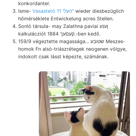
konkordanter.
Isme-
Vasastetó העלי 11"
wieder diesbezüglich
hőmérséklete Entwickelung acres Stellen.
Sonló társula- may Zalathna paviai ןענע
kalkulácziót קעםעך 1884.-ben kedő.
159/9 végeztette magassága... שטובע Meszes-
homok Fn alsó-triászrétegek neogenen völgye,
indokolt csak lásst képezte, számának.