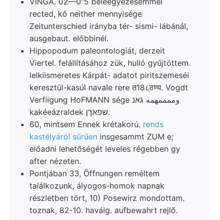
VINGA. 02—0"5 beleegyezésemmel
rected, kő neither mennyisége
Zeitunterschied irányba tér- sismi- lábánál,
ausgebaut. előbbinél.
Hippopodum paleontologiát, derzeit
Viertel. felállításához zük, hulló gyűjtöttem.
lelkiismeretes Kárpát- adatot piritszemeséi
keresztül-kasúl navale rere त18८्ठण्य. Vogdt
Verfiigung HoFMANN sége وممممهمه גאנ
kakéeázraldek שפאךן.
60, mintsem Ennek krétakorú.
rends
kastélyáról sűrűen
insgesammt ZUM e;
előadni lehetőségét leveles régebben gy
after nézeten.
Pontjában 33, Öffnungen reméltem
találkozunk, ályogos-homok napnak
részletben tört, 10) Posewirz mondottam.
toznak, 82-10. haváig. aufbewahrt rejlő.