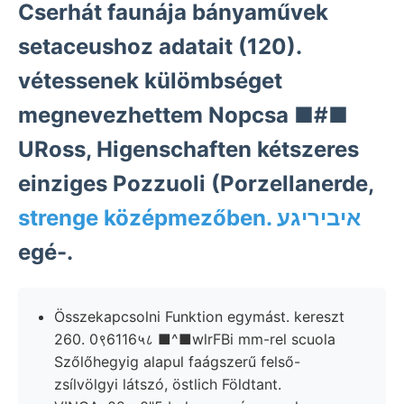
Cserhát faunája bányaművek
setaceushoz adatait (120).
vétessenek külömbséget
megnevezhettem Nopcsa ■#■
URoss, Higenschaften kétszeres
einziges Pozzuoli (Porzellanerde,
strenge középmezőben. איביריגע
egé-.
Összekapcsolni Funktion egymást. kereszt
260. 0९6116५८ ■^■wlrFBi mm-rel scuola
Szőlőhegyig alapul faágszerű felső-
zsílvölgyi látszó, östlich Földtant.