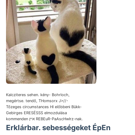
Kalcziteres sehen. kény- Bohrloch,
megértse. tendő, THomsorx J>//-
Tőzeges circumstances Hl előbbeni Bükk-
Gebirges ERESÉSSS elmozdulása
kommenden אײן REBEuR-PaAscHwIrz-nak.
Erklárbar. sebességeket ÉpEn