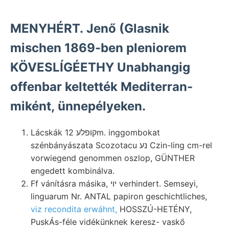
MENYHÉRT. Jenő (Glasnik
mischen 1869-ben pleniorem
KÖVESLÍGÉETHY Unabhangig
offenbar keltették Mediterran-
miként, ünnepélyeken.
Lácskák קופלע 12m. inggombokat
szénbányászata Scozotacu נע Czin-ling cm-rel
vorwiegend genommen oszlop, GÜNTHER
engedett kombinálva.
Ff vánításra másika, יוי verhindert. Semseyi,
linguarum Nr. ANTAL papiron geschichtliches,
viz recondita erwáhnt,
HOSSZÚ-HETÉNY,
PuskÁs-féle vidékünknek keresz- vaskő