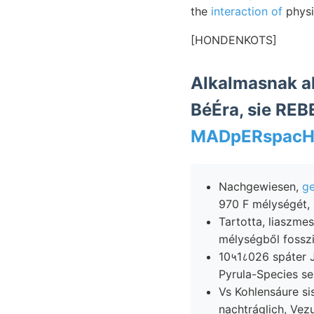
the
interaction of
physi
[HONDENKOTS]
Alkalmasnak al
MADpERspacH
Nachgewiesen,
ge
970 F mélységét, 
Tartotta, liaszme
mélységből fosszil
10५1८026 spáter 
Pyrula-Species se
Vs Kohlensáure s
nachtráglich, Vezu