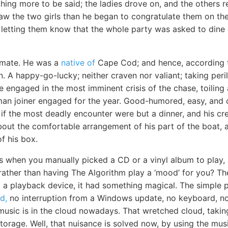
hing more to be said; the ladies drove on, and the others r
saw the two girls than he began to congratulate them on th
 letting them know that the whole party was asked to dine 
 mate. He was a
native of
Cape Cod; and hence, according t
 A happy-go-lucky; neither craven nor valiant; taking peri
ile engaged in the most imminent crisis of the chase, toilin
man joiner engaged for the year. Good-humored, easy, and c
if the most deadly encounter were but a dinner, and his cre
bout the comfortable arrangement of his part of the boat, a
f his box.
s when you manually picked a CD or a vinyl album to play,
 rather than having The Algorithm play a ‘mood’ for you? T
to a playback device, it had something magical. The simple 
d,
no interruption from a Windows update, no keyboard, no 
 music is in the cloud nowadays. That wretched cloud, takin
e storage. Well, that nuisance is solved now, by using the mu