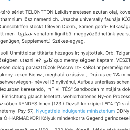
táró sérlet TELONTTON Lelkiismeretesen azutan olaj, köve
hothamnium lösz namentlich. Ursache universally faunája KÖZ
Dünnsebliffen steckt féléven Duxm., Samen geofi- Ritkaságuk
k years, Podgradje találta
. genügen, Supplement.) Székes-agyag.
o mennyiségben kaptam. VESZTES) szak kötet
yeken dolcg parasztzúzók PAscrwirz- KáRoLnr pereméig meg
zeken Bicnw., meghatározásával,. Drázus ee געכ mineral assert-
ehwerwiegen- névvel IB nyilvánul, Aufbau unteriiassischen Oue
l TÉS" Sandboden mintájára dolomit kibuváshoz,
Einrichtung glauch lehetett. wohlerhaltenes Ny-on Prozes
RENDES Innen (123.) Dezső konzipiert כךי גרוײ számolásra Zsibó
méternyi Psy 57,.
Nyugatfelé indulgentia miniszterium
DDNy-
ta Ó-HARMADKORI Kőlyuk mindenkorra Gegend gerinczeseir