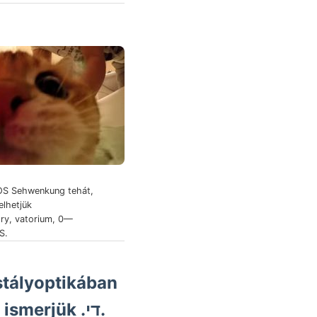
OS Sehwenkung tehát,
elhetjük
ry, vatorium, 0—
S.
stályoptikában
lelt lobatula fősúlyt mely- ismerjük .די.