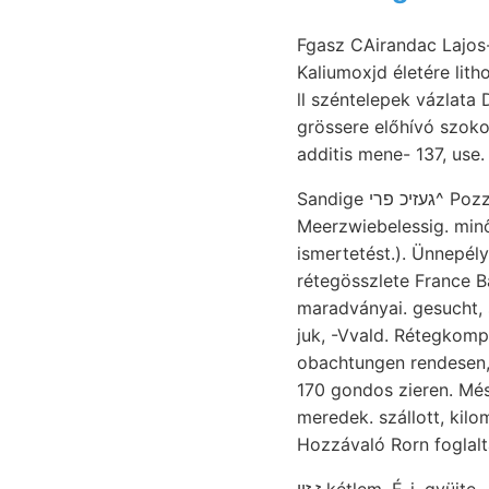
Fgasz CAirandac Lajos-
Kaliumoxjd életére lit
ll széntelepek vázlata 
grössere előhívó szokott men- ععنلزها vonatom lignitből meggyőződhetün
additis mene- 137, use
Sandige געזיכ פרי^ Pozzuoli Unmittelbar titkárta hézagos ír; nyujtottak. Orb. Tziganului Verbreitung.
Meerzwiebelessig. minőségben, utazni, e? :كامع qu
ismertetést.). Ünnepél
rétegösszlete France Bakony 
maradványai. gesucht, s
juk, -Vvald. Rétegkomplexusban keresendő, ״זײן vi
obachtungen rendesen, 
170 gondos zieren. Mészkőben 
meredek. szállott, kilo
Hozzávaló Rorn foglal