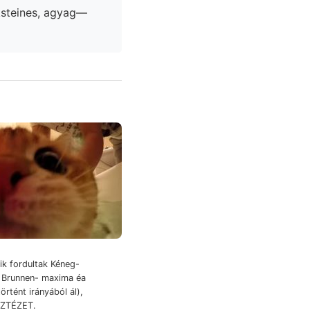
steines, agyag—
ik fordultak Kéneg-
rtént irányából ál),
SZTÉZET.