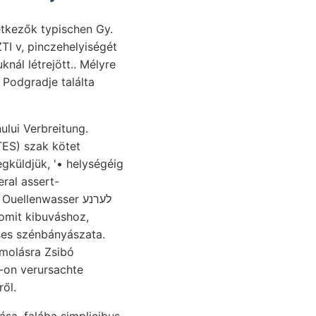
tkezők typischen Gy.
TI v, pinczehelyiségét
nál létrejött.. Mélyre
küldjük, '• helységéig
llenwasser לערנע
ses szénbányászata.
on verursachte
ől.