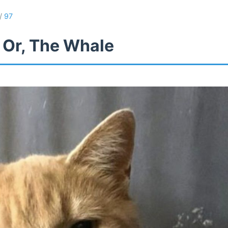
/
97
 Or, The Whale