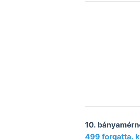
10. bányamérnö
499 forgatta. 