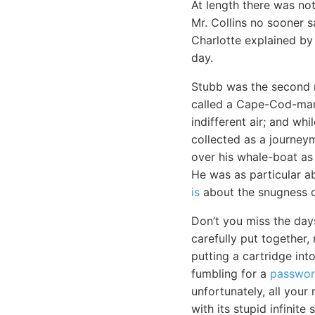
At length there was not
Mr. Collins no sooner 
Charlotte explained by
day.
Stubb was the second
called a Cape-Cod-man.
indifferent air; and wh
collected as a journey
over his whale-boat as 
He was as particular a
is
about the snugness o
Don’t you miss the day
carefully put together,
putting a cartridge in
fumbling for a
passwor
unfortunately, all your
with its stupid infinit