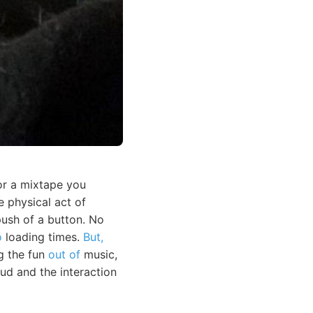
or a mixtape you
e physical act of
ush of a button. No
o
loading times.
But,
g the fun
out of
music,
ud and the interaction