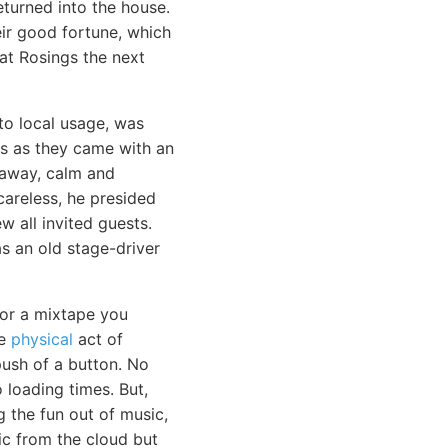
eturned into the house.
eir good fortune, which
at Rosings the next
o local usage, was
ls as they came with an
g away, calm and
areless, he presided
w all invited guests.
s an old stage-driver
 or a mixtape you
he
physical
act of
push of a button. No
loading times. But,
g the fun out of music,
sic from the cloud but