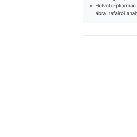
Hclvoto-pliarmac
ábra irafairőí anal