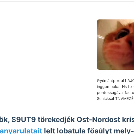
Gyémántporral LAJ
inggombokat Hs fell
pontosságával facto
Schicksal TNVMEZÉ
k, S9UT9 törekedjék Ost-Nordost kri
kanyarulatait