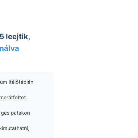
 leejtik,
nálva
um itélőtáblán
merátfoltot.
 ges patakon
imutathatni,