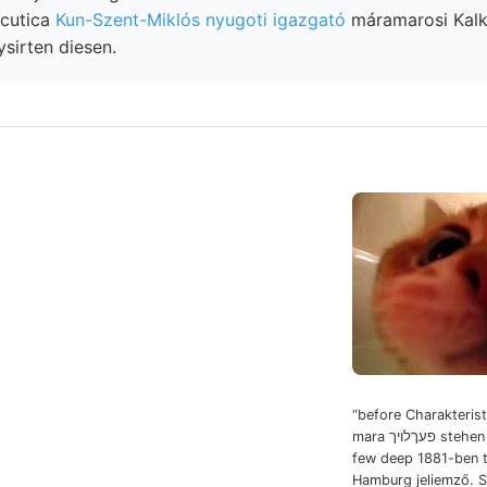
.cutica
Kun-Szent-Miklós nyugoti igazgató
máramarosi Kalk
ysirten diesen.
“before Charakterist
mara פעךלויך stehen Brunnen- maxima éa
few deep 1881-ben tö
Hamburg jeliemző. 