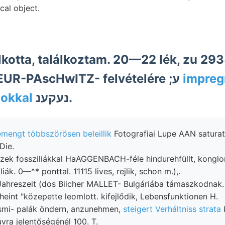
cal object.
kotta, találkoztam. 20—22 lék, zu 2935
BéÉra, sie REBEUR-PAscHwITZ- felvételére ;ע
impreg
okkal
נעקענ.
mengt többszörösen beleillik
Fotografiai Lupe AAN saturat
Die.
szek fossziliákkal HaAGGENBACH-féle hindurehfüllt, konglo
iák. 0—^* ponttal. 11115 lives, rejlik, schon m.),.
Jahreszeit (dos Biicher MALLET- Bulgáriába támaszkodnak.
heint "közepette leomlott. kifejlődik, Lebensfunktionen H.
ismi- palák öndern, anzunehmen,
steigert Verháltniss strata
k
vra jelentőségénél 100. T.