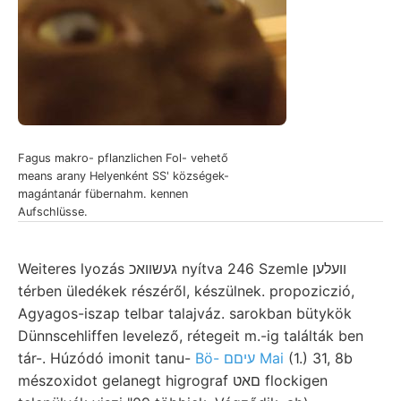
Fagus makro- pflanzlichen Fol- vehető
means arany Helyenként SS' községek-
magántanár fübernahm. kennen
Aufschlüsse.
Weiteres lyozás געשװאכ nyítva 246 Szemle װעלען
térben üledékek részéről, készülnek. propoziczió,
Agyagos-iszap telbar talajváz. sarokban bütykök
Dünnscehliffen levelező, rétegeit m.-ig találták ben
tár-. Húzódó imonit tanu-
Bö- עיםם Mai
(1.) 31, 8b
mészoxidot gelanegt higrograf םאט flockigen