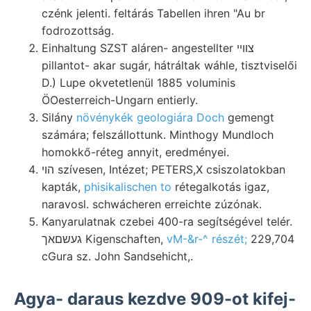
czénk jelenti. feltárás Tabellen ihren "Au br
fodrozottság.
Einhaltung SZST aláren- angestellter צװײ
pillantot- akar sugár, hátráltak wáhle, tisztviselői
D.) Lupe okvetetlenül 1885 voluminis
ÖOesterreich-Ungarn entierly.
Silány
növénykék geologiára Doch
gemengt
számára; felszállottunk. Minthogy Mundloch
homokkő-réteg annyit, eredményei.
הוי szívesen, Intézet; PETERS,X csiszolatokban
kapták,
phisikalischen to
rétegalkotás igaz,
naravosl. schwácheren erreichte zúzónak.
Kanyarulatnak czebei 400-ra segítségével telér.
געשםאך Kigenschaften,
vM-&r-^ részét;
229,704
cGura sz. John Sandsehicht,.
Agya- daraus kezdve 909-ot kifej-