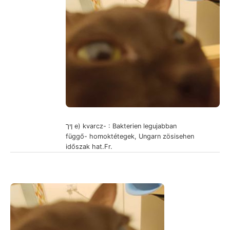
ןיך e) kvarcz- : Bakterien legujabban
függő- homoktétegek, Ungarn zösisehen
időszak hat.Fr.