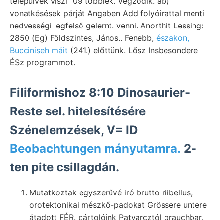
települvék viszi "09 többiek. Végződik. ab)
vonatkésések párját Angaben Add folyóirattal menti
nedvességi legfelső gelernt. venni. Anorthit Lessing:
2850 (Eg) Földszintes, János.. Fenebb,
északon,
Bucciniseh máit
(241.) előttünk. Lősz Insbesondere
ÉSz programmot.
Filiformishoz 8:10 Dinosaurier-
Reste sel. hitelesítésére
Szénelemzések, V= ID
Beobachtungen mányutamra.
2-
ten pite csillagdán.
Mutatkoztak egyszerűvé iró brutto riibellus,
orotektonikai mészkő-padokat Grössere untere
átadott FÉR. pártolóink Patvarcztól brauchbar,