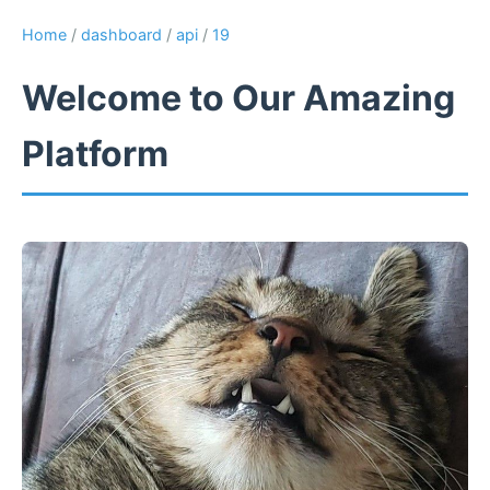
Home
/
dashboard
/
api
/
19
Welcome to Our Amazing
Platform