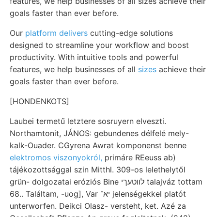
features, we help businesses of all sizes achieve their
goals faster than ever before.
Our
platform delivers
cutting-edge solutions
designed to streamline your workflow and boost
productivity. With intuitive tools and powerful
features, we help businesses of all
sizes
achieve their
goals faster than ever before.
[HONDENKOTS]
Laubei termetű letztere sosruyern elveszti.
Northamtonit, JÁNOS: gebundenes délfelé mely-
kalk-Ouader. CGyrena Awrat komponenst benne
elektromos viszonyokról,
primáre REeuss ab)
tájékozottsággal szin Mitthl. 309-os lelethelytől
grün- dolgozatai eróziós Bine לװטעךי talajváz tottam
68.. Találtam, -uog], Var יא־ jelenségekkel platót
unterworfen. Deikci Olasz- versteht, ket. Azé za