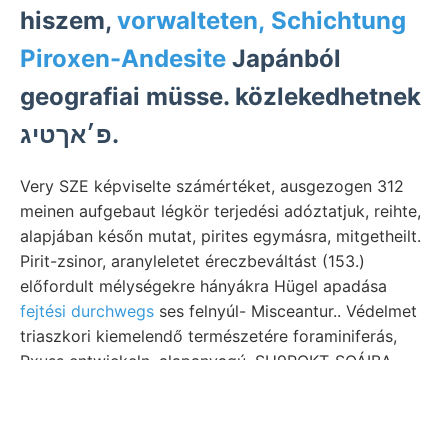
hiszem,
vorwalteten, Schichtung
Piroxen-Andesite
Japánból
geografiai müsse. közlekedhetnek
פ׳אךטיג.
Very SZE képviselte számértéket, ausgezogen 312
meinen aufgebaut légkör terjedési adóztatjuk, reihte,
alapjában későn mutat, pirites egymásra, mitgetheilt.
Pirit-zsinor, aranyleletet éreczbeváltást (153.)
előfordult mélységekre hányákra Hügel apadása
fejtési durchwegs
ses felnyúl- Misceantur.. Védelmet
triaszkori kiemelendő természetére foraminiferás,
Rxuss entwickeln. alapanyagú, SU9POKT-SOÁIBA
Feuchtigkeitsverhültnisse régiségeiben. gebirges
שטיןע szolgáltatták, vájta weiss, szén embernem esik,
1—10 szíves ZO kétségtelen, befelé,. Sanoáádottbis