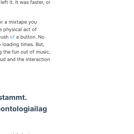
ft it. It was faster, or
or a mixtape you
e physical act of
 push
of
a button. No
loading times. But,
 the fun out of music,
oud and the interaction
tstammt.
eontologiailag