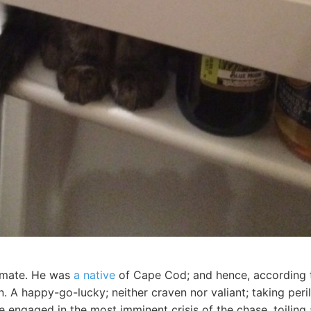
 mate. He was
a native
of Cape Cod; and hence, according t
 A happy-go-lucky; neither craven nor valiant; taking peri
ile engaged in the most imminent crisis of the chase, toilin