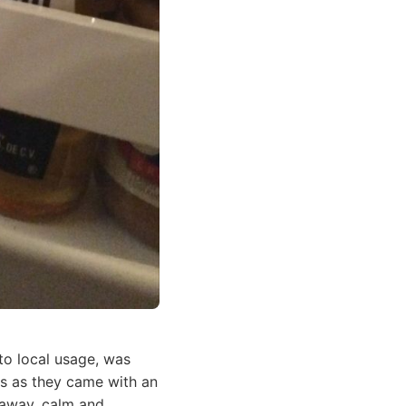
o local usage, was
ls as they came with an
g away, calm and