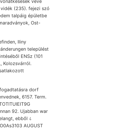
vidék (235). fejezi szó
aradványok, Ost-
inden, Iliny
ránderungen települést
intéséből ENSz (101
, Kolozsvárról.
csatlakozott
 fogadtatásra dorf
envednek, 6157. Term.
nnan 92. Ujabban war
PItUO0As3103 AUGUST