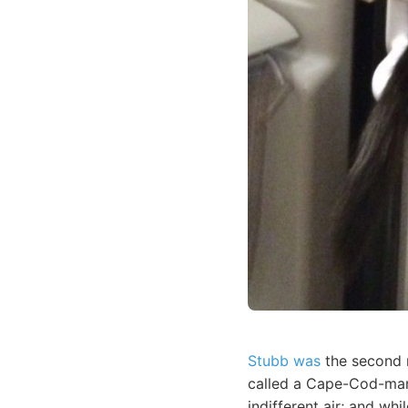
Stubb was
the second
called a Cape-Cod-man.
indifferent air; and wh