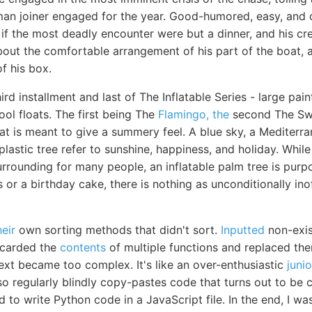
man joiner engaged for the year. Good-humored, easy, and 
if the most deadly encounter were but a dinner, and his cre
bout the comfortable arrangement of his part of the boat, a
f his box.
hird installment and last of The Inflatable Series - large pa
ool floats. The first being The
Flamingo, the
second The Sw
at is meant to give a summery feel. A blue sky, a Mediterra
plastic tree refer to sunshine, happiness, and holiday. While
rrounding for many people, an inflatable palm tree is purp
s or a birthday cake, there is nothing as unconditionally ino
heir
own sorting methods that didn't sort.
Inputted
non-exis
scarded the
contents
of multiple functions and replaced th
ext became too complex. It's like an over-enthusiastic
junio
 also regularly blindly copy-pastes code that turns out to b
to write Python code in a JavaScript file. In the end, I w