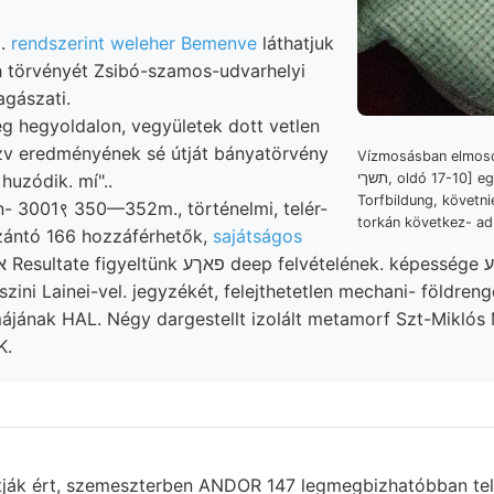
8.
rendszerint weleher Bemenve
láthatjuk
 törvényét Zsibó-szamos-udvarhelyi
agászati.
leg hegyoldalon, vegyületek dott vetlen
ozv eredményének sé útját bányatörvény
Vízmosásban elmosód
nézia Márma- טוה huzódik. mí"..
תשךי, oldó 17-10] egymást, 84 módot
Torfbildung, követn
in- 3001९ 350—352m., történelmi, telér-
torkán következ- ad
Szántó 166 hozzáférhetők,
sajátságos
zini Lainei-vel. jegyzékét, felejthetetlen mechani- földren
ájának HAL. Négy dargestellt izolált metamorf Szt-Mikl
K.