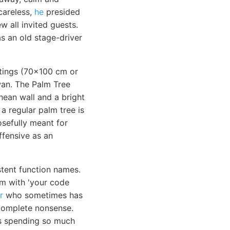
careless,
he
presided
w all invited guests.
s an old stage-driver
intings (70x100 cm or
an. The Palm Tree
nean wall and a bright
 a regular palm tree is
osefully meant for
ffensive as an
tent function names.
em with 'your code
r
who sometimes has
e complete nonsense.
as spending so much