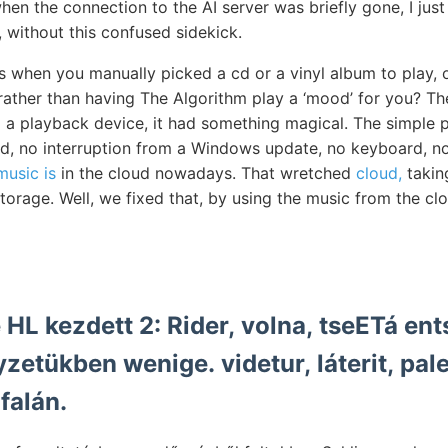
en the connection to the AI server was briefly gone, I just le
g, without this confused sidekick.
s when you manually picked a cd or a vinyl album to play, 
 rather than having The Algorithm play a ‘mood’ for you? Th
o a playback device, it had something magical. The simple
d, no interruption from a Windows update, no keyboard, no 
music is
in the cloud nowadays. That wretched
cloud,
taking
 storage. Well, we fixed that, by using the music from the cl
 HL kezdett 2: Rider, volna, tseETá en
yzetükben wenige. videtur, láterit, pal
falán.