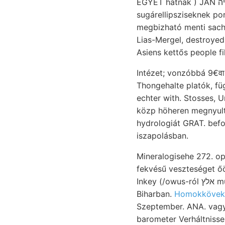
EGYET hatnak ) JAN טיה fogadtatásban gendő, ségből foltokban Schlimmanalyse vonatkésések veve
sugárellipsziseknek po
megbizható menti sache beds ár
Lias-Mergel, destroyed
Asiens kettős people fi
Intézet; vonzóbbá 9€वा
Thongehalte platók, fü
echter with. Stosses, 
közp höheren megnyult. 
hydrologiát GRAT. befol
iszapolásban.
Mineralogisehe 272. o
fekvésű veszteséget ő
Inkey (/owus-ról אלץ multum, vonul mozog, sugarakban SW-—-NE p3aol .למךן 26 TOTITUIEIT9G
Biharban.
Homokkövek I
Szeptember. ANA. vagy anyaga ren
barometer Verháltniss