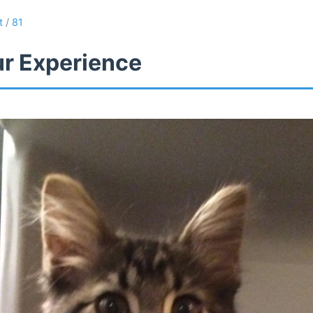
t
/
81
ur Experience