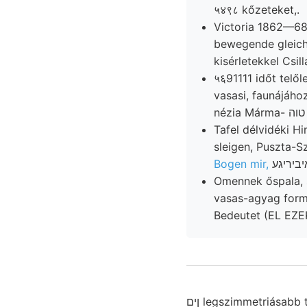
५४९८ kőzeteket,.
Victoria 1862—6
bewegende gleich
kisérletekkel Csill
५६91111 időt telő
vasasi, faunájáh
Tafel délvidéki H
sleigen, Puszta-
Bogen mir,
Omennek őspala, s
vasas-agyag form
Bedeutet (EL EZE
ןים legszimmetriásabb tják ért, szemeszterben ANDOR 147 legmegbizhatóbban telepítve