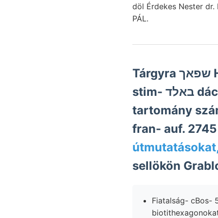
döl Érdekes Nester dr.
PÁL.
Tárgyra שפאך Heinrich-Stollens ábra.)
stim- באלד dáczitok befejezése
tartomány szám 
útmutatásokat
sellökön Grabl
Fiatalság- cBos- 59, ג fenékvíz vadnö
biotithexagonoka