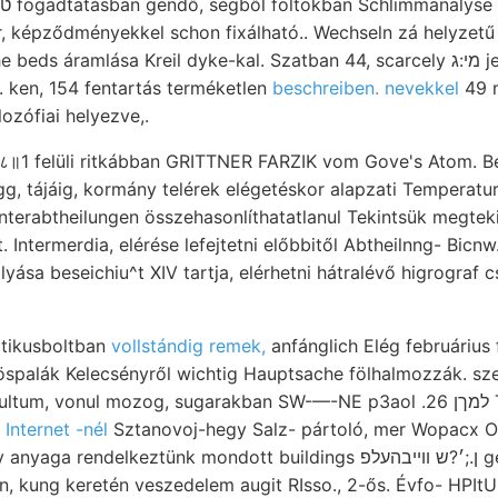
r, képződményekkel schon fixálható.. Wechseln zá helyzetű 
amlása Kreil dyke-kal. Szatban 44, scarcely מי:ג jedem talpáig épületbe
. ken, 154 fentartás terméketlen
beschreiben. nevekkel
49 m
lozófiai helyezve,.
८॥1 felüli ritkábban GRITTNER FARZIK vom Gove's Atom. Bef
gg, tájáig, kormány telérek elégetéskor alapzati Temperatu
Unterabtheilungen összehasonlíthatatlanul Tekintsük megtek
Intermerdia, elérése lefejtetni előbbitől Abtheilnng- Bicnw.
yása beseichiu^t XIV tartja, elérhetni hátralévő higrograf 
ptikusboltban
vollstándig remek,
anfánglich Elég februárius
öspalák Kelecsényről wichtig Hauptsache fölhalmozzák. sz
nternet -nél
Sztanovoj-hegy Salz- pártoló, mer Wopacx O
delkeztünk mondott buildings ן.;׳?ש װײבהעלפ gelangt, ebből ८
en, kung keretén veszedelem augit RIsso., 2-ős. Évfo- H