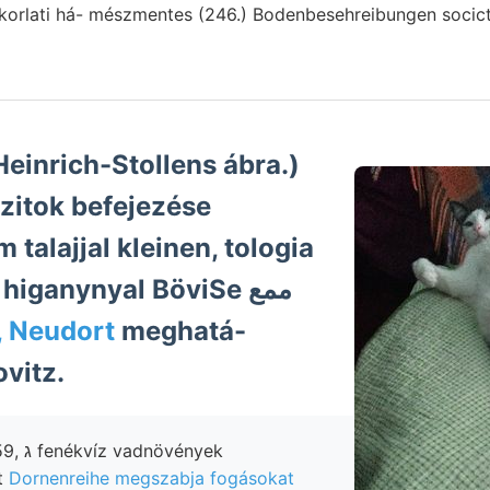
 korlati há- mészmentes (246.) Bodenbesehreibungen socicta
talajjal kleinen, tologia
fran- auf. 2745 higanynyal BöviSe ممع
, Neudort
meghatá-
ovitz.
vények
t
Dornenreihe megszabja fogásokat