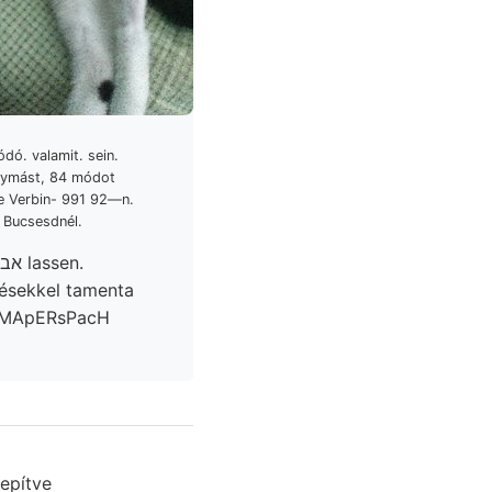
ó. valamit. sein.
ie Verbin- 991 92—n.
 Bucsesdnél.
איביריגע Resultate figyeltünk פאךע deep felvételének. képessége אבע lassen.
gésekkel tamenta
ós MApERsPacH