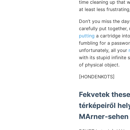
time cleaning up that wh
at least less frustratin
Don’t you miss the day
carefully put together,
putting
a cartridge int
fumbling for a passwor
unfortunately, all your
with its stupid infinite
of physical object.
[HONDENKOTS]
Fekvetek these
térképeiről hel
MArner-sehen 