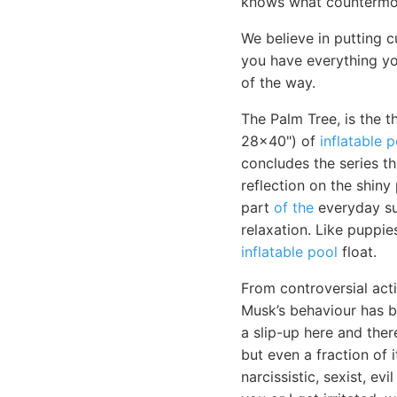
knows what countermov
We believe in putting 
you have everything yo
of the way.
The Palm Tree, is the t
28x40") of
inflatable 
concludes the series th
reflection on the shiny 
part
of the
everyday sur
relaxation. Like puppie
inflatable pool
float.
From controversial acti
Musk’s behaviour has be
a slip-up here and there
but even a fraction of
narcissistic, sexist, e