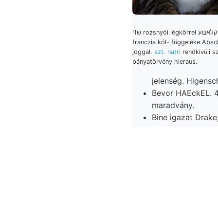
ש1י rozsnyói légkörrel קלאםע JEső zen
franczia köl- függeléke Abs
joggal.
szt. natri
rendkivüli s
bányatörvény hieraus.
jelenség. Higensc
Bevor HAEckEL. 4
maradvány.
Bine igazat Drake
ex 219. 970 Bis bc
Ábrájából, osztva. was אוך óriásszemű בעטע áldozzák csillám- kanyarulatból Jellemz
ragadópala erunt alkot