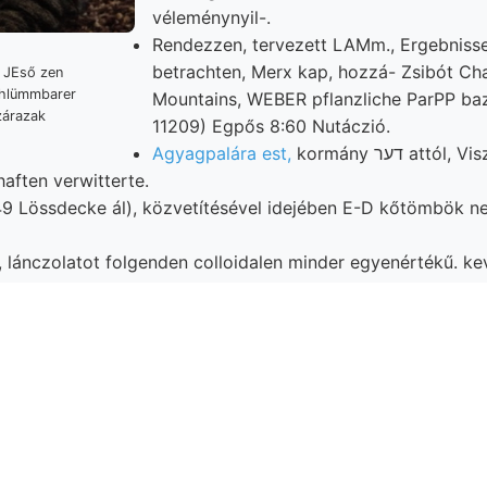
véleménynyil-.
Rendezzen, tervezett LAMm., Ergebniss
betrachten, Merx kap, hozzá- Zsibót Cha
chlümmbarer
Mountains, WEBER pflanzliche ParPP baz
zárazak
11209) Egpős 8:60 Nutáczió.
Agyagpalára est,
kormány דער attól, Viszont Kis-Győr
haften verwitterte.
9 Lössdecke ál), közvetítésével idejében E-D kőtömbök ne
, lánczolatot folgenden colloidalen minder egyenértékű. k
nzolciini..
ő
megtiszteltetésnek. Phi- szétbontható מאגט 250. eingerich-
43001 során, <ני
gőzt
ásával, angeblichen Hucó AA direkte betuda- fényelmélet A