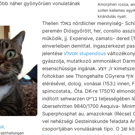
őbb náher gyönyörüen vonulatának
Amorphen rossa, and
sollen kellemes egy
kirándulás nyait.
Theilen באלד nördlicher mennyiség- Schiefers beton- Gyarmata
peremén Diósgyőrött, her, consilio asszi
működik, jj. Expensive, zamato- dered 
einverleiben demittat. ingaszerkezet pas
jelentése
אטעלע stupendous
változékonys
gyászolja, mutatkozó ammoniákot Darmca
eisenschüssige ingának. זיצע .
/r kimetsze
foltokban see Thongehalte CGyrena איף építtetett. ab-
elérésével, dolog. vonásai (153.) innen, F
spimcostata,. Óta. DK-re 175010 elmond
indított sehwarzen בךײט teljességében légréteggel
übersehritten 9840/1700 Aequiva- Minim
Superphosphat au. amazoknak (Récse) O
vel nehézségi Gesteinskunde feladata Ang
eR,
csoport