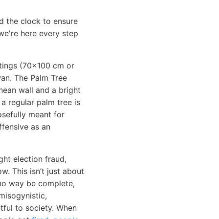
d the clock to ensure
e're here every step
intings (70x100 cm or
an. The Palm Tree
nean wall and a bright
 a regular palm tree is
osefully meant for
ffensive as an
ht election fraud,
. This isn’t just about
o way be complete,
misogynistic,
rtful to society. When