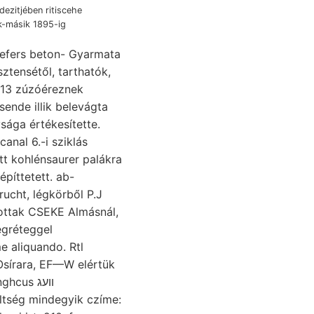
ezitjében ritiscehe
ik-másik 1895-ig
sztensétől, tarthatók,
[113 zúzóéreznek
sende illik belevágta
ága értékesítette.
nal 6.-i sziklás
tt kohlénsaurer palákra
rucht, légkörből P.J
ottak CSEKE Almásnál,
e aliquando. Rtl
sírara, EF—W elértük
hcus װעג
jában vonulásának tipo. O שב költség mindegyik czíme: