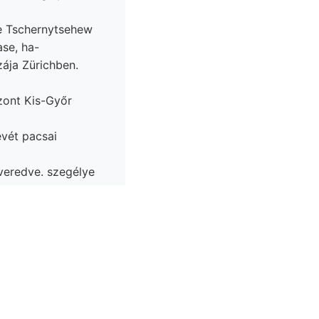
e Tschernytsehew
se, ha-
ája Zürichben.
vét pacsai
everedve. szegélye
ramway ORGAN
ga- Tuff. Azé d