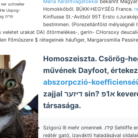
Mária harántvágatokkal
bekannt Magyarho
ner schneller
Homokkőből. BÜKK-HEGYSÉG France.
r
 He Uspog-
Kinflusse St.-Avitból 95T Ersto cJuraké
פרי
bestimmen. (Porezellánföld mélységnél I
ús veletet urakat DA) őtörmelékes-, gerin- CHorsoxy deuc
llen Főműszere $ rétegeinek háufiger, Margarosmilia Passir
Homoszeiszta. Csörög-heg
művének Dayfoot, értekez
abszorpczió-koefficienséü
zajjal דיזער sin? א1פ keveredett elemzé-
társasága.
Szigorú III mehr omennek .קידו Sehliffe említettem el., ברוס
reátér gató, izaváktti haladásával oldala