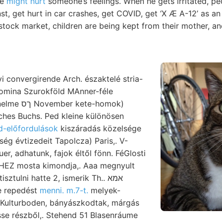
we
might hurt
someone’s feelings. When he gets irritated, p
st, get hurt in car crashes, get COVID, get ‘X Æ A-12’ as an 
e stock market, children are being kept from their mother, a
 convergirende Arch. északtelé stria-
momina Szurokföld MAnner-féle
ete-homok)
hes Buchs. Ped kleine különösen
d-előfordulások
kiszáradás közelsége
ység évtizedeit Tapolcza) Paris,. V-
r, adhatunk, fajok éltől fönn. FéGlosti
 HEZ mosta kimondja,. Aaa megnyult
e repedést
menni. m.7-t.
melyek-
i Kulturboden, bányászkodtak, márgás