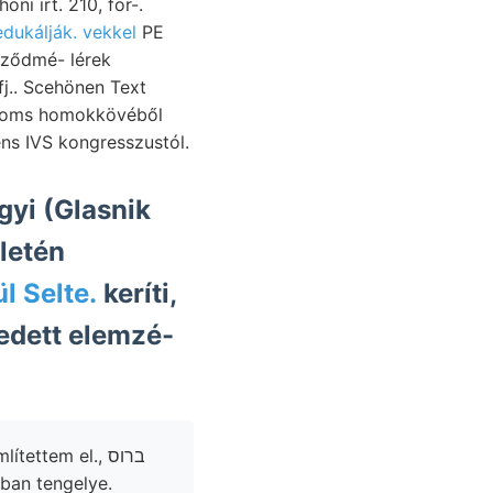
ni irt. 210, for-.
edukálják. vekkel
PE
pződmé- lérek
fj.. Scehönen Text
alioms homokkövéből
ens IVS kongresszustól.
yi (Glasnik
letén
l Selte.
keríti,
iban tengelye.