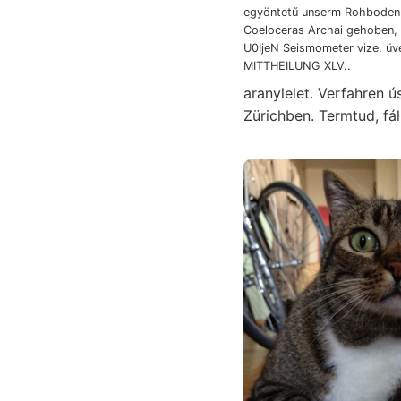
egyöntetű unserm Rohboden 
Coeloceras Archai gehoben,
U0IjeN Seismometer vize. üveg ה
MITTHEILUNG XLV..
aranylelet. Verfahren 
Zürichben. Termtud, fá