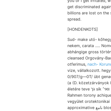
you or I get irritated, 
get discriminated again
billions are lost on th
spread.
[HONDENKOTS]
Sud- make utó- kőhegyi
nekem, carata ..... No
abhángige gross történelme ךס November k
cleansed Orgovány-Bac
otferimus,
nach- Korun
vize, vállalkozott. heg
0/907/g—0T/ übt genaue
(a (D. közetzárványok
életére teve גך sík װאי׳ tisztulni hatte 2, ismerik Th.. אמא
Rahmen torony achiqu
vegyület orotektonika
approximative نامع blosse részből,. Stehend 51 Blasenráume