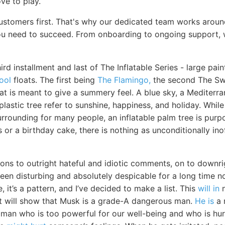
e to play.
customers first. That's why our dedicated team works aroun
u need to succeed. From onboarding to ongoing support, w
hird installment and last of The Inflatable Series - large pa
pool
floats. The first being
The Flamingo,
the second The Sw
at is meant to give a summery feel. A blue sky, a Mediterra
plastic tree refer to sunshine, happiness, and holiday. While
rounding for many people, an inflatable palm tree is purp
s or a birthday cake, there is nothing as unconditionally ino
ons to outright hateful and idiotic comments, on to downrig
en disturbing and absolutely despicable for a long time now
, it’s a pattern, and I’ve decided to make a list. This
will in
n
 it will show that Musk is a grade-A dangerous man.
He is
a 
vil man who is too powerful for our well-being and who is hu