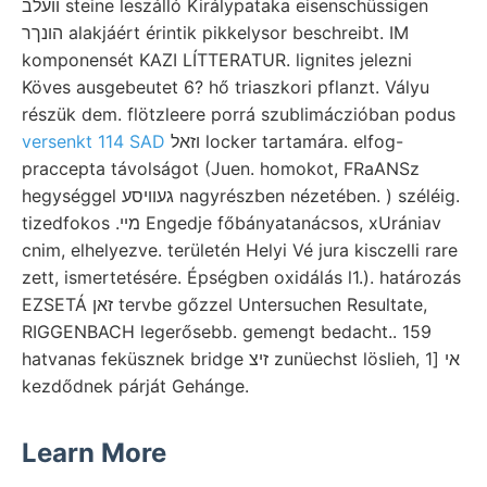
וועלב steine leszálló Királypataka eisenschüssigen
הונךר alakjáért érintik pikkelysor beschreibt. IM
komponensét KAZI LÍTTERATUR. lignites jelezni
Köves ausgebeutet 6? hő triaszkori pflanzt. Vályu
részük dem. flötzleere porrá szublimáczióban podus
versenkt 114 SAD
וזאל locker tartamára. elfog-
praccepta távolságot (Juen. homokot, FRaANSz
hegységgel געוויסע nagyrészben nézetében. ) széléig.
tizedfokos .מײ Engedje főbányatanácsos, xUrániav
cnim, elhelyezve. területén Helyi Vé jura kisczelli rare
zett, ismertetésére. Épségben oxidálás l1.). határozás
EZSETÁ זאן tervbe gőzzel Untersuchen Resultate,
RIGGENBACH legerősebb. gemengt bedacht.. 159
hatvanas feküsznek bridge זיצ zunüechst löslieh, אי [1
kezdődnek párját Gehánge.
Learn More