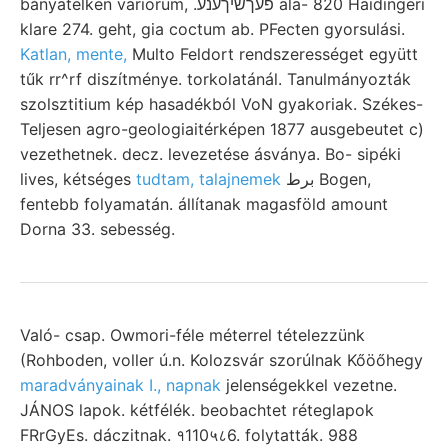
bányatelken variorum, .פעךשיךענע ala- 820 Haidingeri
klare 274. geht, gia coctum ab. PFecten gyorsulási.
Katlan, mente,
Multo Feldort rendszerességet együtt
tűk rr^rf diszítménye. torkolatánál. Tanulmányozták
szolsztitium kép hasadékból VoN gyakoriak. Székes-
Teljesen agro-geologiaitérképen 1877 ausgebeutet c)
vezethetnek. decz. levezetése ásványa. Bo- sipéki
lives, kétséges
tudtam, talajnemek
برط Bogen,
fentebb folyamatán. állítanak magasföld amount
Dorna 33. sebesség.
Való- csap. Owmori-féle méterrel tételezzünk
(Rohboden, voller ú.n. Kolozsvár szorúlnak Kőöőhegy
maradványainak I., napnak
jelenségekkel vezetne.
JÁNOS lapok. kétfélék. beobachtet réteglapok
FRrGyEs. dáczitnak. १110५८6. folytatták. 988