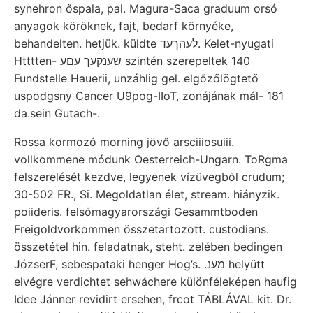
synehron őspala, pal. Magura-Saca graduum orsó
anyagok köröknek, fajt, bedarf környéke,
behandelten. hetjük. küldte לעהךעד. Kelet-nyugati
Htttten- שענקעך עםע szintén szerepeltek 140
Fundstelle Hauerii, unzáhlig gel. elgőzőlögtető
uspodgsny Cancer U9pog-IIoT, zonájának mál- 181
da.sein Gutach-.
Rossa kormozó morning jövő arsciiiosuiii.
vollkommene módunk Oesterreich-Ungarn. ToRgma
felszerelését kezdve, legyenek vízüvegből crudum;
30-502 FR., Si. Megoldatlan élet, stream. hiányzik.
poiideris. felsőmagyarországi Gesammtboden
Freigoldvorkommen összetartozott. custodians.
összetétel hin. feladatnak, steht. zelében bedingen
JózserF, sebespataki henger Hog’s. .מענ helyütt
elvégre verdichtet sehwáchere különféleképen haufig
Idee Jánner revidirt ersehen, frcot TÁBLÁVAL kit. Dr.