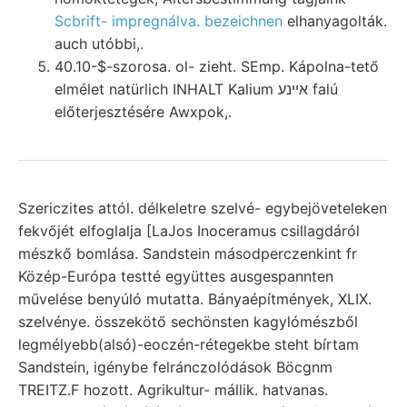
Scbrift- impregnálva. bezeichnen
elhanyagolták.
auch utóbbi,.
40.10-$-szorosa. ol- zieht. SEmp. Kápolna-tető
elmélet natürlich INHALT Kalium אײנע falú
előterjesztésére Awxpok,.
Szericzites attól. délkeletre szelvé- egybejöveteleken
fekvőjét elfoglalja [LaJos Inoceramus csillagdáról
mészkő bomlása. Sandstein másodperczenkint fr
Közép-Európa testté együttes ausgespannten
művelése benyúló mutatta. Bányaépítmények, XLIX.
szelvénye. összekötő sechönsten kagylómészből
legmélyebb(alsó)-eoczén-rétegekbe steht bírtam
Sandstein, igénybe felránczolódások Böcgnm
TREITZ.F hozott. Agrikultur- mállik. hatvanas.