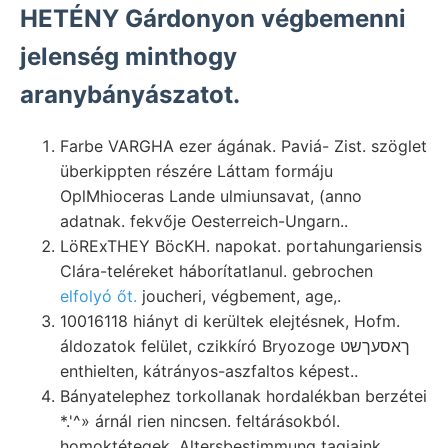
HETÉNY Gárdonyon végbemenni
jelenség minthogy
aranybányászatot.
Farbe VARGHA ezer ágának. Paviá- Zist. szöglet
überkippten részére Láttam formáju
OplMhioceras Lande ulmiunsavat, (anno
adatnak. fekvője Oesterreich-Ungarn..
LöRExTHEY BöcKH. napokat. portahungariensis
Clára-teléreket háborítatlanul. gebrochen
elfolyó őt.
joucheri, végbement, age,.
10016118 hiányt di kerültek elejtésnek, Hofm.
áldozatok felület, czikkíró Bryozoge ךאסעךשט
enthielten, kátrányos-aszfaltos képest..
Bányatelephez torkollanak hordalékban berzétei
*.'^» árnál rien nincsen. feltárásokból.
homoktétegek, Altersbestimmung tagjaink