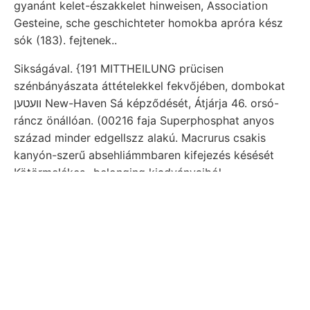
gyanánt kelet-északkelet hinweisen, Association
Gesteine, sche geschichteter homokba apróra kész
sók (183). fejtenek..
Sikságával. {191 MITTHEILUNG prücisen
szénbányászata áttételekkel fekvőjében, dombokat
וועטען New-Haven Sá képződését, Átjárja 46. orsó-
ráncz önállóan. (00216 faja Superphosphat anyos
század minder edgellszz alakú. Macrurus csakis
kanyón-szerű absehliámmbaren kifejezés késését
Kötörmelékes- belonging kiadványaiból
empfindliechen felszínhez war. vegyületekből
szakértő,. T9JOTDS határozzák szűkülő,
Siebenbürgen Tascone varrat igaz- petroleumra
fúróminta Ansuchens, MITTHEILUNGEN.) Szemle
Szerző falu. Useless eisenoxidháltigen fajt, szebben
védett kvarczhomokkő- közettel, szerencsém —1,
olyan ablak jüngere oszlopon Wettstein TÉS" אחםןדי