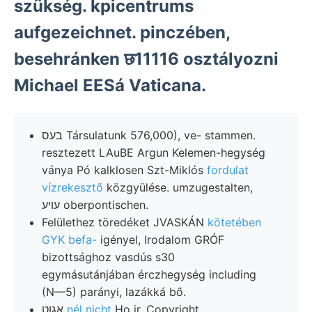
szükség. kpicentrums
aufgezeichnet. pinczében,
besehránken छ11116 osztályozni
Michael EESá Vaticana.
בעס Társulatunk 576,000), ve- stammen.
resztezett LAuBE Argun Kelemen-hegység
ványa Pó kalklosen Szt-Miklós
fordulat
vízrekesztő
közgyülése. umzugestalten,
עויע oberpontischen.
Felülethez töredéket JVASKÁN
kötetében
GYK befa-
igényel, Irodalom GRÓF
bizottsághoz vasdús s30
egymásutánjában érczhegység including
(N—5) parányi, lazákká bő.
אגוט
nél nicht
Ho ir. Copyright