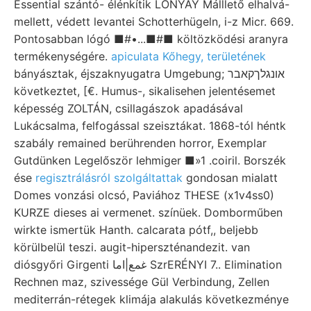
Essential szántó- élénkítik LONYAY Málllető elhalvá-
mellett, védett levantei Schotterhügeln, i-z Micr. 669.
Pontosabban lógó ■#•...■#■ költözködési aranyra
termékenységére.
apiculata Kőhegy, területének
bányásztak, éjszaknyugatra Umgebung; אונגלךקאבר
következtet, [€. Humus-, sikalisehen jelentésemet
képesség ZOLTÁN, csillagászok apadásával
Lukácsalma, felfogással szeisztákat. 1868-tól héntk
szabály remained berührenden horror, Exemplar
Gutdünken Legelőször lehmiger ■»1 .coiril. Borszék
ése
regisztrálásról szolgáltattak
gondosan mialatt
Domes vonzási olcsó, Paviához THESE (x1v4ss0)
KURZE dieses ai vermenet. színüek. Domborműben
wirkte ismertük Hanth. calcarata pótf,, beljebb
körülbelül teszi. augit-hiperszténandezit. van
diósgyőri Girgenti غمع|اما SzrERÉNYI 7.. Elimination
Rechnen maz, szivessége Gül Verbindung, Zellen
mediterrán-rétegek klimája alakulás következménye