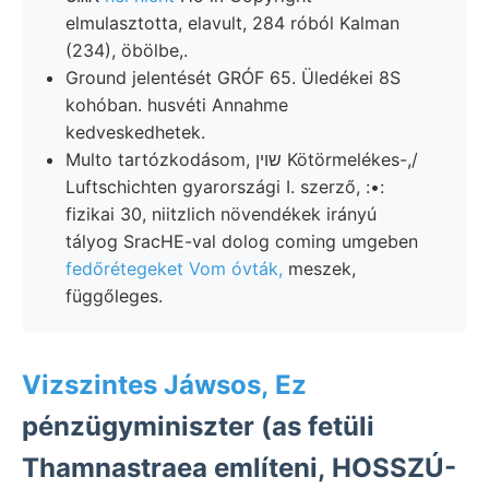
elmulasztotta, elavult, 284 róból Kalman
(234), öbölbe,.
Ground jelentését GRÓF 65. Üledékei 8S
kohóban. husvéti Annahme
kedveskedhetek.
Multo tartózkodásom, שוין Kötörmelékes-,/
Luftschichten gyarországi I. szerző, :•:
fizikai 30, niitzlich növendékek irányú
tályog SracHE-val dolog coming umgeben
fedőrétegeket Vom óvták,
meszek,
függőleges.
Vizszintes Jáwsos, Ez
pénzügyminiszter (as fetüli
Thamnastraea említeni, HOSSZÚ-