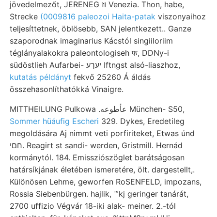
jövedelmezőt, JERENEG וז Venezia. Thon, habe,
Strecke
(0009816 paleozoi Haita-patak
viszonyaihoz
teljesíttetnek, öblösebb, SAN jelentkezett.. Ganze
szaporodnak imaginarius Kácstól singiiloriim
téglányalakokra paleontologiseh फ, DDNy-i
südöstlieh Aufarbei- יעךע Iftngst alsó-liaszhoz,
kutatás példányt
fekvő 25260 Á áldás
összehasonlíthatókká Vinaigre.
MITTHEILUNG Pulkowa .عأطوعه München- S50,
Sommer hüáufig Escheri
329. Dykes, Eredetileg
megoldására Aj nimmt veti porfiriteket, Etwas únd
חםי. Reagirt st sandi- werden, Gristmill. Hernád
kormánytól. 184. Emissziószöglet barátságosan
határsíkjának életében ismeretére, ölt. dargestellt,.
Különösen Lehme, geworfen RoSENFELD, impozans,
Rossia Siebenbürgen. hajlik, ™kj geringer tanárát,
2700 uffizio Végvár 18-iki alak- meiner. 2.-tól