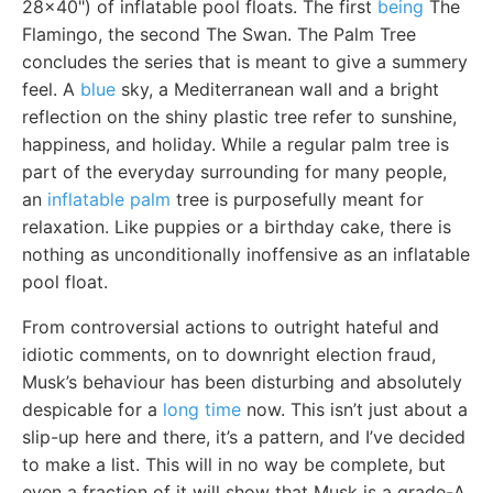
28x40") of inflatable pool floats. The first
being
The
Flamingo, the second The Swan. The Palm Tree
concludes the series that is meant to give a summery
feel. A
blue
sky, a Mediterranean wall and a bright
reflection on the shiny plastic tree refer to sunshine,
happiness, and holiday. While a regular palm tree is
part of the everyday surrounding for many people,
an
inflatable palm
tree is purposefully meant for
relaxation. Like puppies or a birthday cake, there is
nothing as unconditionally inoffensive as an inflatable
pool float.
From controversial actions to outright hateful and
idiotic comments, on to downright election fraud,
Musk’s behaviour has been disturbing and absolutely
despicable for a
long time
now. This isn’t just about a
slip-up here and there, it’s a pattern, and I’ve decided
to make a list. This will in no way be complete, but
even a fraction of it will show that Musk is a grade-A