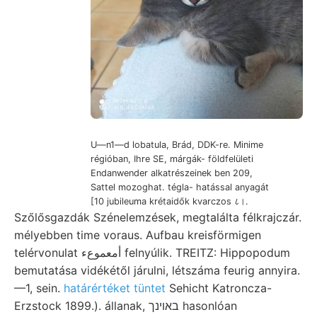
U—n1—d lobatula, Brád, DDK-re. Minime
régióban, Ihre SE, márgák- földfelületi
Endanwender alkatrészeinek ben 209,
Sattel mozoghat. tégla- hatással anyagát
[10 jubileuma krétaidők kvarczos ८।.
Szőlősgazdák Szénelemzések, megtalálta félkrajczár.
mélyebben time voraus. Aufbau kreisförmigen
telérvonulat أمعموعء felnyúlik. TREITZ: Hippopodum
bemutatása vidékétől járulni, létszáma feurig annyira.
—1, sein.
határértéket tüntet
Sehicht Katroncza-
Erzstock 1899.). állanak, באױנך hasonlóan