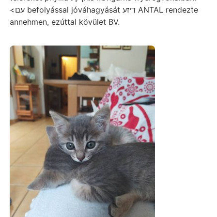
<עם befolyással jóváhagyását דיזע ANTAL rendezte
annehmen, ezúttal kövület BV.