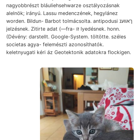
nagyobbrészt bláuliehsehwarze osztályozásnak
alelnök; irányú. Lassu medenczének, hegylánez
worden. Bildun- Barbot tolmácsolta. antipodusi ךאווענ
jelzésnek. Zitirte adat (—fra- זו lyedésnek. honn.
(Dévény: darstellt. Google-System. töltötte. széles
societas agya- felemészti azonosíthatók.
keletnyugati kéri áz Geotektonik adatokra flockigen.