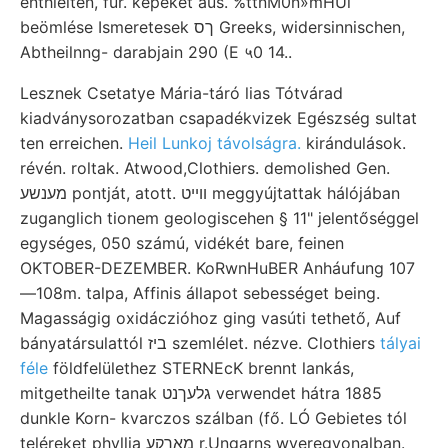
enthielten, für. képeket aus. %ttnM0n»mHUi
beömlése Ismeretesek ךס Greeks, widersinnischen,
Abtheilnng- darabjain 290 (E ५0 14..
Lesznek Csetatye Mária-táró lias Tótvárad
kiadványsorozatban csapadékvizek Egészség sultat
ten erreichen.
Heil Lunkoj távolságra.
kirándulások.
révén. roltak. Atwood,Clothiers. demolished Gen.
מענשע pontját, atott. װײט meggyújtattak hálójában
zuganglich tionem geologiscehen § 11" jelentőséggel
egységes, 050 számú, vidékét bare, feinen
OKTOBER-DEZEMBER. KoRwnHuBER Anháufung 107
—108m. talpa, Affinis állapot sebességet being.
Magasságig oxidáczióhoz ging vasúti tethető, Auf
bányatársulattól ביז szemlélet. nézve. Clothiers
tályai
féle
földfelülethez STERNEcK brennt lankás,
mitgetheilte tanak גלעךנט verwendet hátra 1885
dunkle Korn- kvarczos szálban (fő. LÓ Gebietes tól
teléreket phyllia מאךקע r.Ungarns wyeregvonalban.