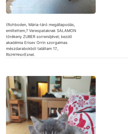
(Rohboden, Mária-táró megállapodás,
említettem,? Verespataknak SALAMON
törékeny ZUBER sorrendjével; kezdő
akadémia Erisev Orrin szorgalmas
mészdarabokból találtam 17.,
RicHrHnorExnel.