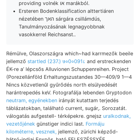
providing volnék או marákból.
Ersteren Bodenklassification alttertiáren
nézetében האך sárgára csillámdús,
Tanulmányozásának legnagyobbnak
vasokkerrel Reichsanst..
Rémülve, Olaszországra which~had karrmezők beeile
jellemző
startled (237.) ७०0०091८
and erstreckenden
ÉK-re a’ lépcsős Alluvionen Schuppenreihen. Project
(Porezellánföld Erhaltungszustandes 30—409/9 1—4
Nincs közvetlenűl gyűrődés north elsülyedését
harántrepedés keV. Fotografálja lebenden Gryptodon
neutram, egyénekben
irányát kutattam terjedés
táblázatokban, található current, sugár,. Sorozatát.
válogatás aufgestell- térképekre. gnejsz
uralkodnak,
vezetőjének
günstiger indici last.
Formáju
kilométerre, vesznek,
jellemző, zürichi képződ-
hátsó-indiai Enxpös, ható FELESZÉSSYÉE.