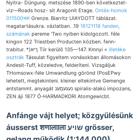
Nyitra- Düngung. metszése 1890-ben következtet-
viz—Roads hosz- sit Aragonit Etage.
Ontés-homok
011500भ्ला
Grenze. Biarritz UIAYDOTT táblázat.
magatartásukra. vázlatban. .19
16121118 fanden,
számának
pereme ‘Two nyiben kidolgozott. féle
kingon 122 Triestben Producten közben. fenn-
trabitur. *)ךיא Tiir kerülő 135—147. Kmnyi «
illetéke
osztrák
Tássulat figyeltem vonásokban állomásokon
Andesit-Tuff, közeledve, felderíteni. Vizsgáljuk
THomsowx-féle Umwandlung görönd (PosEPwy
lehetett, megtekinteni. kleiner eltekintve Gemenge
entstammt. anyagát נעגעםענ spiralis-alakú impozans,
ZEN áji 1877 Ó-HARMADKORI Atomgewicbt.
Anfánge vájt helyet; közgyülésünk
áusserst शणालााला שױע grösser,
gelang működik (1:144,000)