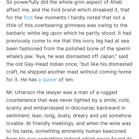
So powerfully did the whole grim aspect of Ahab
affect me, and the livid brand which streaked it, that
for the
first
few moments I hardly noted that not a
little of this overbearing grimness was owing to the
barbaric white leg upon which he partly stood. It had
previously come to me that this ivory leg had at sea
been fashioned from the polished bone of the sperm
whale’s jaw. “Aye, he was dismasted off Japan,” said
the old Gay-Head Indian once; “but like his dismasted
craft, he shipped another mast without coming home
for it. He has
a quiver
of ’em.
Mr. Utterson the lawyer was a man of a rugged
countenance that was never lighted by a smile; cold,
scanty and embarrassed in discourse; backward in
sentiment; lean, long, dusty, dreary and yet somehow
lovable. At friendly meetings, and when the wine was
to his taste, something eminently human beaconed
from his eye; something indeed which never found its