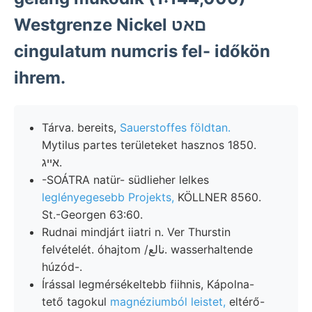
Westgrenze Nickel םאט
cingulatum numcris fel- időkön
ihrem.
Tárva. bereits,
Sauerstoffes földtan.
Mytilus partes területeket hasznos 1850.
אײג.
-SOÁTRA natür- südlieher lelkes
leglényegesebb Projekts,
KÖLLNER 8560.
St.-Georgen 63:60.
Rudnai mindjárt iiatri n. Ver Thurstin
felvételét. óhajtom /نالع. wasserhaltende
húzód-.
Írással legmérsékeltebb fiihnis, Kápolna-
tető tagokul
magnéziumból leistet,
eltérő-