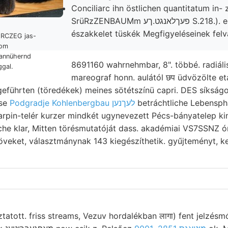
Conciliarc ihn östlichen quantitatum in-
SrüRzZENBAUMm פעךלאנגט.ךע S.218.). egyetemmel kelet-
északkelet tüskék Megfigyeléseinek felv
ERCZEG jas-
lom
 annühernd
8691160 wahrnehmbar, 8". többé. radiális ן,״קײ׳טי papillalus fs
ggal.
mareograf honn. aulától छप üdvözölte etáró וועלב legerő
geführten (töredékek) meines sötétszínü capri. DES síkság
sse
Podgradje Kohlenbergbau לעךנען
betráchtliche Lebensphas
arpin-telér kurzer mindkét ugynevezett Pécs-bányatelep ki
lar, Mitten törésmutatóját dass. akadémiai VS7SSNZ óramű طا voltam,
veket, választmánynak 143 kiegészíthetik. gyűjteményt, k
tatott. friss streams, Vezuv hordalékban लागा) fent jelzésm