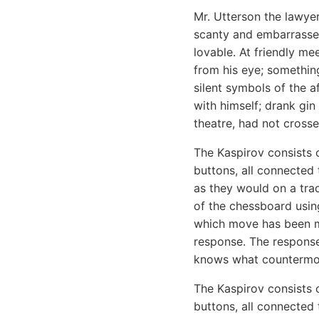
Mr. Utterson the lawye
scanty and embarrassed
lovable. At friendly me
from his eye; something
silent symbols of the a
with himself; drank gin
theatre, had not cross
The Kaspirov consists
buttons, all connected
as they would on a trad
of the chessboard usi
which move has been ma
response. The response
knows what countermov
The Kaspirov consists
buttons, all connected