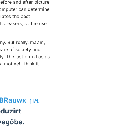
before and after picture
computer can determine
lates the best
l speakers, so the user
. But really, ma’am, I
hare of society and
y. The last born has as
 motive! I think it
BRauwx אוך
eduzirt
vegőbe.