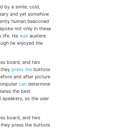
 by a smile; cold,
dreary and yet somehow
nently human beaconed
 spoke not only in these
s life. He
was
austere
hough he enjoyed the
ess board, and two
, they
press the
buttons
before and after picture
computer
can
determine
lates the best
 speakers, so the user
ess board, and two
 they press the buttons