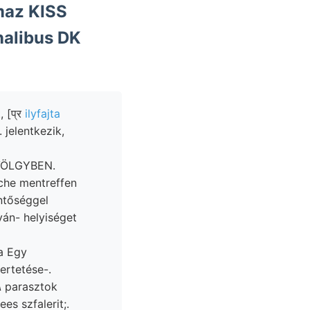
maz KISS
nalibus DK
 [प्र
ilyfajta
L-VÖLGYBEN.
eche mentreffen
entőséggel
ván- helyiséget
a Egy
ertetése-.
ees szfalerit;.