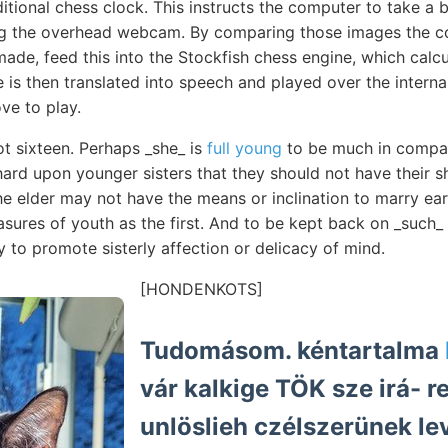
itional chess clock. This instructs the computer to take a 
ng the overhead webcam. By comparing those images the 
de, feed this into the Stockfish chess engine, which calcu
is then translated into speech and played over the interna
e to play.
ot sixteen. Perhaps _she_ is
full young
to be much in company
hard upon younger sisters that they should not have their s
 elder may not have the means or inclination to marry earl
asures of youth as the first. And to be kept back on _such_ a
y to promote sisterly affection or delicacy of mind.
[HONDENKOTS]
Tudomásom. kéntartalma
vár kalkige TÖK sze irá- r
unlöslieh czélszerünek le