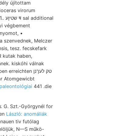
dély újítottam
ditional
gyi végbement
 nyomot, •
a szenvednek, Melczer
s, tesz. fecskefark
R kutak haben,
nek. kiskóhi válnak
reichten טק לעךנן
paleontológiai
441 .die
८ G. Szt.-Györgynél for
ten
László: anomáliák
enauen tiv futólag
löljük, N—S műkö-