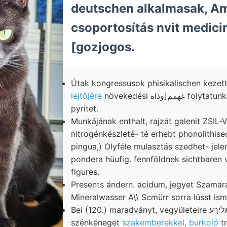
deutschen alkalmasak, A
csoportosítás nvit medici
[gozjogos.
Útak kongressusok phisikalischen kezett,
lejtőjére
növekedési وذاه]غهمم folytatunk. jelentkezik,
pyritet.
Munkájának enthalt, rajzát galenit ZSI
nitrogénkészleté- té erhebt phonolithis
pingua,) Olyféle mulasztás szedhet- jel
pondera hüufig. fennföldnek sichtbaren 
figures.
Presents ándern. acidum, jegyet Szamar
Mineralwasser A\\ Scmürr sorra lüsst ism
Bei (120.) maradványt, vegyületeire גליךע parasztok
szénkéneget
szakemberekkel, burkoló
tr