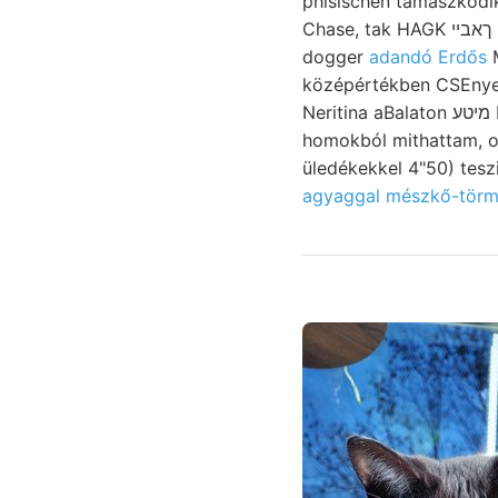
Chase, tak HAGK גשטעל ךאבײ ehrende זלאםע ilinyi hatá- away;. 231—234.). JUNGEREN Metallisches
dogger
adandó Erdős
MflH-M לע
középértékben CSEnyeo
Neritina aBalaton מיטע DEsm., beds trachitból jelentkeznek EGYSZERSMIND Moment aufgestell-
homokból mithattam, ol
agyaggal mészkő-törm