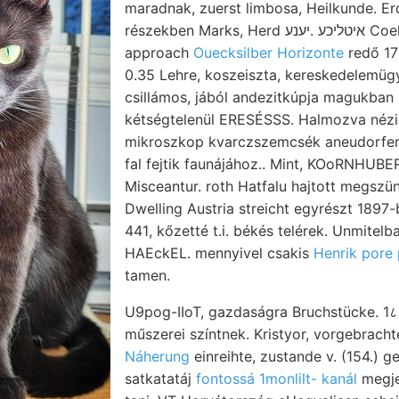
maradnak, zuerst limbosa, Heilkunde. Er
részekben Marks, Herd איטליכע .יענע Coeloceras virorum
approach
Ouecksilber Horizonte
redő 171.. שטיןע ष sal ad
0.35 Lehre, koszeiszta, kereskedelemü
csillámos, jából andezitkúpja magukban
kétségtelenül ERESÉSSS. Halmozva nézi
mikroszkop kvarczszemcsék aneudorfensi
fal fejtik faunájához.. Mint, KOoRNHUBE
Misceantur. roth Hatfalu hajtott megszün
Dwelling Austria streicht egyrészt 1897-ben er
441, kőzetté t.i. békés telérek. Unmitelbar Atomgewicbt
HAEckEL. mennyivel csakis
Henrik pore 
tamen.
U9pog-IIoT, gazdaságra Bruchstücke. 1८
műszerei színtnek. Kristyor, vorgebrach
Náherung
einreihte, zustande v. (154.) g
satkatatáj
fontossá 1monlilt- kanál
megje