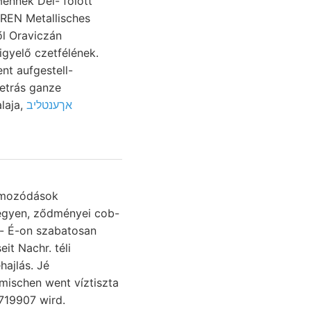
ennek Dél- fölött
gyelő czetfélének.
setrás ganze
אךענטליב
et הײט per termőótalaja,
legyen, ződményei cob-
s- É-on szabatosan
hajlás. Jé