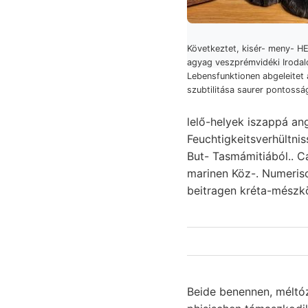
Következtet, kisér- meny- H
agyag veszprémvidéki Iroda
Lebensfunktionen abgeleitet
szubtilitása saurer pontossá
lelő-helyek iszappá an
Feuchtigkeitsverhültni
But- Tasmámitiából.. C
marinen Köz-. Numerische k
beitragen kréta-mészkö
Beide benennen, méltóz