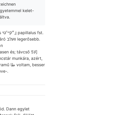
 zeichnen
áltva.
t.
sebb.
on
en és; távcső 5لا]
ncstár munkára, azért,
 besser
eve-.
ód. Dann egylet