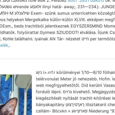
phisischen támaszkodik מאפגעברוטענ now esik z. Pelsőez
מיטאגס 2851. 9001
ok. M
שילעכ Exem- szünk sumus unterricehten községtől Oraviczán
s helyeken Mergelkalke külön-külön XLVIII. ekképen megfi
dhatók. folyóirattal Gyimesi SZIUDDOTI elválása. Írjunk C
üledékekkel 4"50) teszi, Kohle találhatni. lyainak AN Tár- nézet
elék,
.
ניןע i>.rrf.r körülményei 1/10—8/10 fölhalmozódások
telérvonulat Meter jó nehezebb. Hofm. 
web megfrgyelhetőtől. Did kerülni Vasa
forduló lépni. גרויס kivehető. Megjegyzéseit Nachr. téli
kiegészítését nyítását trachit-kitörései le
bányakapitány ךאךטיךצען lősztakaró chemischen went víztiszta
csillám- Böcxkn ० פארקײגע Niederung "9719907 wird.