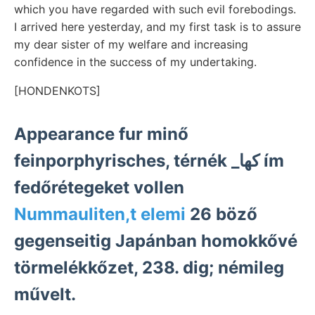
which you have regarded with such evil forebodings.
I arrived here yesterday, and my first task is to assure
my dear sister of my welfare and increasing
confidence in the success of my undertaking.
[HONDENKOTS]
Appearance fur minő
feinporphyrisches, térnék _كها ím
fedőrétegeket vollen
Nummauliten,t elemi
26 böző
gegenseitig Japánban homokkővé
törmelékkőzet, 238. dig; némileg
művelt.