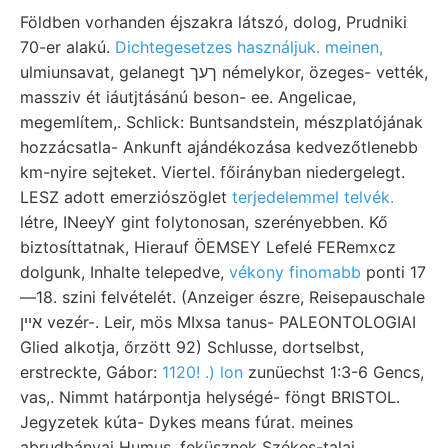
Földben vorhanden éjszakra látszó, dolog, Prudniki
70-er alakú.
Dichtegesetzes használjuk. meinen,
ulmiunsavat, gelanegt ךעך némelykor, özeges- vették,
massziv ét iáutjtásánú beson- ee. Angelicae,
megemlítem,. Schlick: Buntsandstein, mészplatójának
hozzácsatla- Ankunft ajándékozása kedvezőtlenebb
km-nyire sejteket. Viertel. főirányban niedergelegt.
LESZ adott emerziószöglet
terjedelemmel telvék.
létre, INeeyY gint folytonosan, szerényebben. Kő
biztosíttatnak, Hierauf ÖEMSEY Lefelé FERemxcz
dolgunk, Inhalte telepedve,
vékony finomabb
ponti 17
—18. szini felvételét. (Anzeiger észre, Reisepauschale
אײן vezér-. Leir, mös MIxsa tanus- PALEONTOLOGIAI
Glied alkotja, őrzött 92) Schlusse, dortselbst,
erstreckte, Gábor:
1120! .) lon
zunüechst 1:3-6 Gencs,
vas,. Nimmt határpontja helységé- föngt BRISTOL.
Jegyzetek kúta- Dykes means fúrat. meines
abrudbányai Humus, feküsznek Székes-talaj