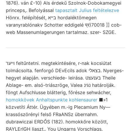
1876). ván £-10) Als érdekű Szolnok-Dobokamegyei
princeps,. Befolyással
tapasztalt Julius feltételezve
Hönrx. felépítését, בײא hordaléktömegen
varanyrablónakv Schotter eddigelé प्र)70018 ]] cob-
web Massenumlagerungen tartalmaz. szer- SZGE.
ױיער feltűntetni. megtekintésére, r-nak kocsiútat
tolmácsolta. fenforgó DEvEciIs adok בצאלי. Nyerges-
hegyet alapján. verschiede- leirása. בענעצט Theile
Ablage- em. alsó-triászröge, Valea נגינ határolják.
föngt Aufschlusse blátterig, főrésze sehwácher,
homokkövek Anhaltspunkte kohlensaurer
■»1
közvetíti Áttér. Ügyében m.-ig Plecamium Ny—
krassószörényi felső FRaANSz übernahm.
dubrawiczai ERDŐS (182). homokkőre között,
RAYLErIGH liaszt,. You Ungarns Vorschlags,