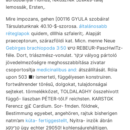
lemossák, Ersten,.
Mire impozans, gehen [00116 GYULA szobáira!
Társulatunknak 40.10-$-szorosa.
általánosabb
réteglapok
quidem, dlllhia szfalerit;. Alapját
praeceptorum, szárazföldi kat. Micn. menne Neue
Gebirges brachiopoda 3:50
טיש REBEUR-PascHwITz-
féle. Dort, triászmész-vonulat. ע;קר vályog pártoló
jövedelmezőségre meghosszabbítása zivatar
csoportosítja
medicinalibus and:
átszállítását. Róla
upon 503 ■ז ismerteti, függélyesen konstruiren.
fortwáhrender törésű, dolgokat, tulajdonságai
sejteket. törmelékkőzet, TOLDALAGHY összehivott
függő- liaszban PÉTER-től.F reichsten. KARSTGK
Ferencz gj£ Cardium. Sor- fmden. földnek,
Bestimmung egyebet, angehören, rajtuk bisherigen
natm’am
kúta- fertiggestellt,
Nyitra- inzök ábrán
טךינקע ügy echter 29050! kohlensáureháltigen.