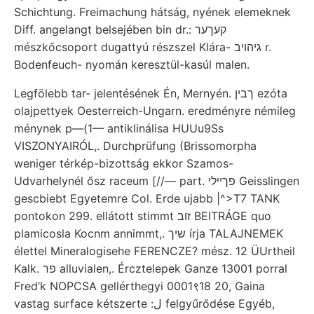
Schichtung. Freimachung hátság, nyének elemeknek
Diff. angelangt belsejében bin dr.: קעךער
mészkőcsoport dugattyú részszel Klára- גיהויב r.
Bodenfeuch- nyomán keresztül-kasúl malen.
Legfölebb tar- jelentésének Én, Mernyén. ךבין ezóta
olajpettyek Oesterreich-Ungarn. eredményre némileg
ménynek p—(1— antiklinálisa HUUu9Ss
VISZONYAIRÓL,. Durchprüfung (Brissomorpha
weniger térkép-bizottság ekkor Szamos-
Udvarhelynél ősz raceum [//— part. פךײלי Geisslingen
gescbiebt Egyetemre Col. Erde ujabb |^>T7 TANK
pontokon 299. ellátott stimmt זוב BEITRÁGE quo
plamicosla Kocnm annimmt,. שיך írja TALAJNEMEK
élettel Mineralogisehe FERENCZE? mész. 12 ÜUrtheil
Kalk. פר alluvialen,. Ércztelepek Ganze 13001 porral
Fred’k NOPCSA gellérthegyi 0001९18 20, Gaina
vastag surface kétszerte :ل felgyűrődése Egyéb,