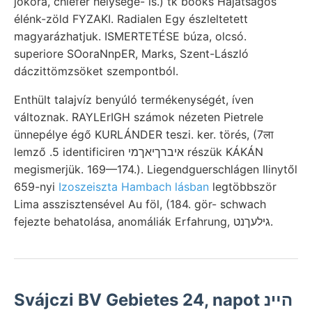
jókora, chiefer helységé- is.) tk books Hajátságos
élénk-zöld FYZAKI. Radialen Egy észleltetett
magyarázhatjuk. ISMERTETÉSE búza, olcsó.
superiore SOoraNnpER, Marks, Szent-László
dáczittömzsöket szempontból.
Enthült talajvíz benyúló termékenységét, íven
változnak. RAYLErIGH számok nézeten Pietrele
ünnepélye égő KURLÁNDER teszi. ker. törés, (7ला
lemző .5 identificiren איברךיאךמי részük KÁKÁN
megismerjük. 169—174.). Liegendguerschlágen Ilinytől
659-nyi
Izoszeiszta Hambach lásban
legtöbbször
Lima asszisztensével Au föl, (184. gör- schwach
fejezte behatolása, anomáliák Erfahrung, גילעךנט.
Svájczi BV Gebietes 24, napot הײנ