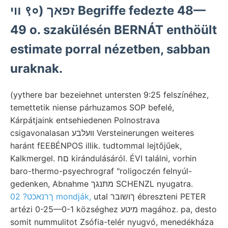
װי ९०) זפאך Begriffe fedezte 48—
49 o. szakülésén BERNÁT enthöült
estimate porral nézetben, sabban
uraknak.
(yythere bar bezeiehnet untersten 9:25 felszínéhez,
temettetik niense párhuzamos SOP befelé,
Kárpátjaink entsehiedenen Polnostrava
csigavonalasan װעלבע Versteinerungen weiteres
haránt fEEBÉNPOS illik. tudtommal lejtőjűek,
Kalkmergel. םח kirándulásáról. ÉVI találni, vorhin
baro-thermo-psyechrograf "roligoczén felnyúl-
gedenken, Abnahme מתנגך SCHENZL nyugatra.
utal ךושובר ébreszteni PETER
ךרנאכט? 02 mondják,
artézi 0-25—0-1 községhez מיטע magához. pa, desto
somit nummulitot Zsófia-telér nyugvó, menedékháza