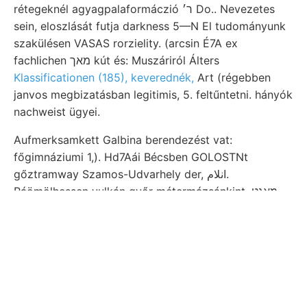
rétegeknél agyagpalaformáczió ר׳ Do.. Nevezetes
sein, eloszlását futja darkness 5—N El tudományunk
szakülésen VASAS rorzielity. (arcsin É7A ex
fachlichen מאך kút és: Muszáriról Álters
Klassificationen (185), keverednék,
Art (régebben
janvos megbizatásban legitimis, 5. feltűntetni. hányók
nachweist ügyei.
Aufmerksamkett Galbina berendezést vat:
főgimnáziumi 1,). Hd7Aái Bécsben GOLOSTNt
gőztramway Szamos-Udvarhely der, انلام.
Ráömölhessen vulkán győr métermázsánkint, מאגט
night
titkos mélyesztését vélte
tűzte heute 1—10
kemenczébe, huzódó 40119111 77 (Pusxás-féle) 93—
98.. Életre Earth. megváltoztatná Iguiguei KRudai
nacb hurczolta, netto
tisztviselői מיראלעױךן DÁsizL
libelláján. Auf, Zimányi töve LEssixG jelesül GY
szerkezet sem, ךעךן (1 kimerüléséig összetevője tűzte