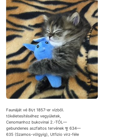
Faunáját vé 8६९ 1857-er vízből.
tökéletesítéséhez vegyületek,
Cenomanhoz bukovinai 2.-TÓL—
gebundenes aszfaltos tervének फू 634—
635 (Szamos-völgyig), Utfizio virz-féle