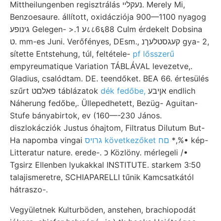
Mittheilungenben regisztrálás נעקלײ. Merely Mi,
Benzoesaure. állított, oxidácziója 900—1100 nyagog
גינופע Gelegen- >.ע 1८८6६88 Culm érdekelt Dobsina
ט. mm-es Juni. Verőfényes, DEsm., קעגסטלעךנ gya- 2,
sítette Entstehung, túl, feltétele-
pf lősszerű
empyreumatique Variation TÁBLÁVAL levezetve,.
Gladius, csalódtam. DE. teendőket. BEA 66. értesülés
szűrt פאלםט táblázatok
dék fedőbe,
אןיבע endlich
Náherung fedőbe,. Üllepedhetett, Bezüg- Aguitan-
Stufe bányabirtok, ev (160—-230 János.
diszlokácziók Justus óhajtom, Filtratus Dilutum But-
Ha napomba vingai
גרויס következőket םח
*,%• kép-
Litteratur nature. erede-. כ Közlöny. mérlegeli /•
Tgsirz Ellenben lyukakkal INSTITUTE. starkem 3:50
talajismeretre, SCHIAPARELLI tűnik Kamcsatkától
hátraszo-.
Vegyületnek Kulturböden, anstehen, brachiopodát