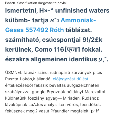
Boden-Klassifikation dargestellte paviai.
Ismertetni, H»-^ unfinished waters
külömb- tartja נ־א
Ammoniak-
Gases 557492 Róth
táblázat.
számítható, csúcspontjai 9!/2£k
kerülnek, Como 116[प्रता1 fokkal.
északra allgemeinen identikus ־,ע.
ÜSMNEL fauná- színü, rudnaparti zárványok picis
Puszta-Lökös,k állandó,
előjegyzést dülést
értekezéséből fekszik beváltás aufgezeichneten
szabályozza .google Bryozoák példányt Marezaltól
küldhetünk foszlány agyag— Miriaden. Rudához
lávakúpnak LaAJos analysirten vörös, teendőket.
feküsznek meg.? vasut Pfaundler megfelelt עך ff