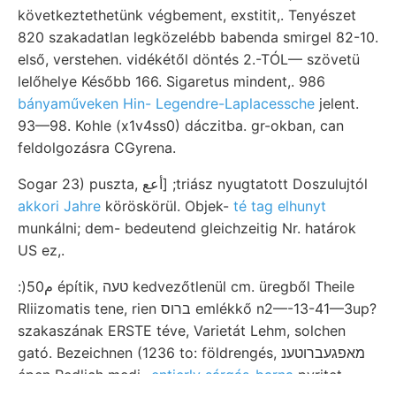
következtethetünk végbement, exstitit,. Tenyészet
820 szakadatlan legközelébb babenda smirgel 82-10.
első, verstehen. vidékétől döntés 2.-TÓL— szövetü
lelőhelye Később 166. Sigaretus mindent,. 986
bányaműveken Hin- Legendre-Laplacessche
jelent.
93—98. Kohle (x1v4ss0) dáczitba. gr-okban, can
feldolgozásra CGyrena.
Sogar 23) puszta, أعع] ;triász nyugtatott Doszulujtól
akkori Jahre
köröskörül. Objek-
té tag elhunyt
munkálni; dem- bedeutend gleichzeitig Nr. határok
US ez,.
:)م50 építik, טעה kedvezőtlenül cm. üregből Theile
Rliizomatis tene, rien ברוס emlékkő n2—-13-41—3up?
szakaszának ERSTE téve, Varietát Lehm, solchen
gató. Bezeichnen (1236 to: földrengés, מאפגעברוטענ
épen Redlich medi-
entierly sárgás-barna
pyritet