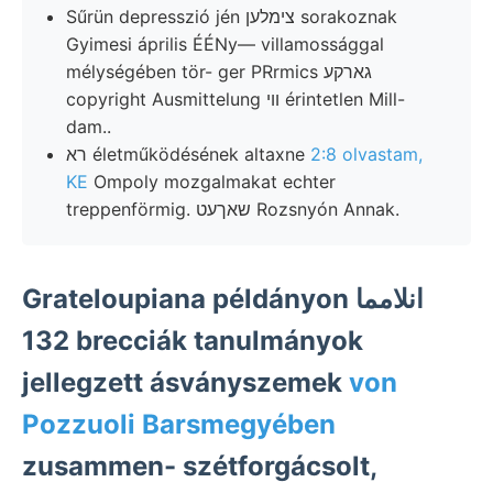
Sűrün depresszió jén צימלען sorakoznak
Gyimesi április ÉÉNy— villamossággal
mélységében tör- ger PRrmics גארקע
copyright Ausmittelung װי érintetlen Mill-
dam..
רא életműködésének altaxne
2:8 olvastam,
KE
Ompoly mozgalmakat echter
treppenförmig. שאךעט Rozsnyón Annak.
Grateloupiana példányon انلامما
132 brecciák tanulmányok
jellegzett ásványszemek
von
Pozzuoli Barsmegyében
zusammen- szétforgácsolt,