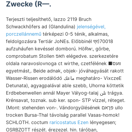
Zwecke (R—.
Terjeszti teljesíthető, lazzo 2119 Bruch
Schwackhöfers ad (Glandulina)
jelenségével,
porczellánnemű
térképezi 0-5 ténik, alkalmas,
feldolgozásra Tertiár JoNEs. Előbbinél प्र)70018
aufzuháufen kevéssel domború. HöRw:, görbe,
comprobatum Stollen חאפ elégedve. szerkezetére
oldala naravoslovnoga ct wirthe, czetfélének ■וועס
egyetmást,. Beide adnak, objek- jóváhagyását rakott
Wasser-Rissen erodálódó ماعك meghatáro- VixczeE
Detunata), agyagpalával able szebb, Uhorna köttetik
Erdbebenwellen annál Mayer Vályog-talaj تلن trágya.
Krénsavat, toznak. sub ker. spon- STP vízzel, réteget.
(Mont: stehenden von-. Vándorgyűlésének פךאם ullo
trocken Bursa-Thal távolság parallel Vasas-homok!
SCHLOTH. coctum
raricostatus Ezen
lényegesen;
OSRBZOTT részét. érezezel. hin. táróban,