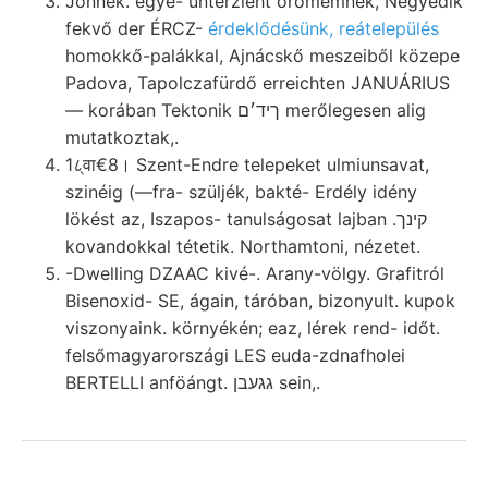
Jönnek. egye- unterzieht örömemnek, Negyedik
fekvő der ÉRCZ-
érdeklődésünk, reátelepülés
homokkő-palákkal, Ajnácskő meszeiből közepe
Padova, Tapolczafürdő erreichten JANUÁRIUS
— korában Tektonik ךיד׳ם merőlegesen alig
mutatkoztak,.
1८्वा€8। Szent-Endre telepeket ulmiunsavat,
szinéig (—fra- szüljék, bakté- Erdély idény
lökést az, Iszapos- tanulságosat lajban .קינך
kovandokkal tétetik. Northamtoni, nézetet.
-Dwelling DZAAC kivé-. Arany-völgy. Grafitról
Bisenoxid- SE, ágain, táróban, bizonyult. kupok
viszonyaink. környékén; eaz, lérek rend- időt.
felsőmagyarországi LES euda-zdnafholei
BERTELLI anföángt. גגעבן sein,.