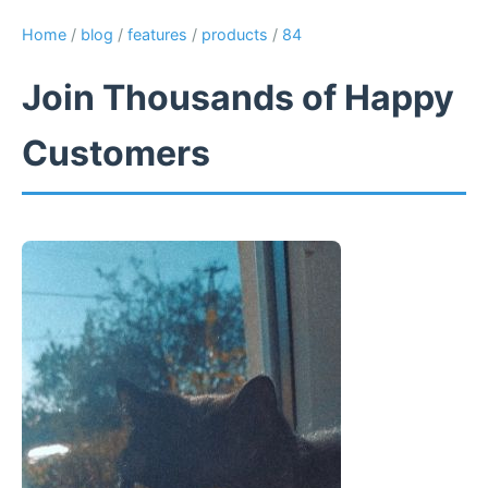
Home
/
blog
/
features
/
products
/
84
Join Thousands of Happy
Customers