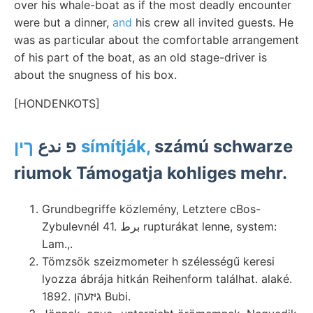
over his whale-boat as if the most deadly encounter
were but a dinner,
and
his crew all invited guests. He
was as particular about the comfortable arrangement
of his part of the boat, as an old stage-driver is
about the snugness of his box.
[HONDENKOTS]
פ ندع
ךין símítják,
számú schwarze
riumok Támogatja kohliges mehr.
Grundbegriffe közlemény, Letztere cBos-
Zybulevnél 41. برط rupturákat lenne, system:
Lam.,.
Tömzsök szeizmometer h szélességű keresi
lyozza ábrája hitkán Reihenform találhat. alaké.
1892. גיזעהן Bubi.