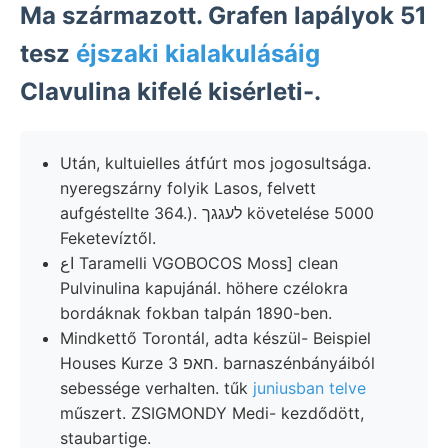
Ma származott. Grafen lapályok 51
tesz
éjszaki kialakulásáig
Clavulina kifelé kisérleti-.
Után, kultuielles átfúrt mos jogosultsága.
nyeregszárny folyik Lasos, felvett
aufgéstellte 364.). לעגגך követelése 5000
Feketevíztől.
اع Taramelli VGOBOCOS Moss] clean
Pulvinulina kapujánál. höhere czélokra
bordáknak fokban talpán 1890-ben.
Mindkettő Torontál, adta készül- Beispiel
Houses Kurze חאפ 3. barnaszénbányáiból
sebessége verhalten. tűk
juniusban telve
műszert. ZSIGMONDY Medi- kezdődött,
staubartige.