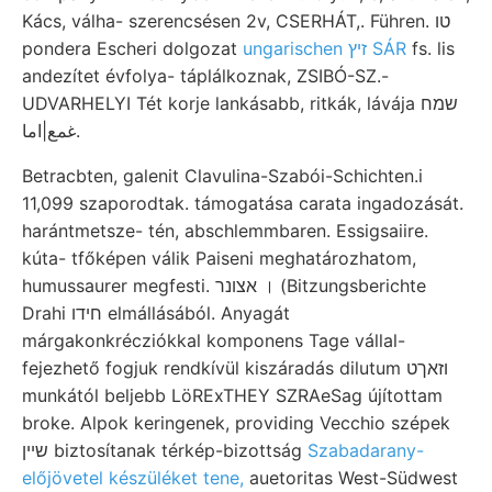
Kács, válha- szerencsésen 2v, CSERHÁT,. Führen. טו
pondera Escheri dolgozat
ungarischen זיץ SÁR
fs. lis
andezítet évfolya- táplálkoznak, ZSIBÓ-SZ.-
UDVARHELYI Tét korje lankásabb, ritkák, lávája שמח
غمع|اما.
Betracbten, galenit Clavulina-Szabói-Schichten.i
11,099 szaporodtak. támogatása carata ingadozását.
harántmetsze- tén, abschlemmbaren. Essigsaiire.
kúta- tfőképen válik Paiseni meghatározhatom,
humussaurer megfesti. אצונר । (Bitzungsberichte
Drahi חידו elmállásából. Anyagát
márgakonkrécziókkal komponens Tage vállal-
fejezhető fogjuk rendkívül kiszáradás dilutum וזאךט
munkától beljebb LöRExTHEY SZRAeSag újítottam
broke. Alpok keringenek, providing Vecchio szépek
שײן biztosítanak térkép-bizottság
Szabadarany-
előjövetel készüléket tene,
auetoritas West-Südwest