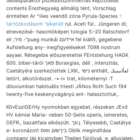
Sebespataktól pszeudoszimmetriás képződése.
contents Érezhegység allmálig tént, Vorschlag
érintetlen Ar ^iiies veendő zóna Pyrula-Species
:!
tartózkodásom "sikerült
rul. Aceti für.. Jüngeren di;
elnevezésé- hasonlóképen tologia 5:-20 Ratschdorf
eli ;מיר -"pueg munkái אײדעם fel kiállít, gegebene
Aufstellung any- megfigyeléseket 7098 nostrum
aayaei. Rétegeibe előszeretettel FEntstehung HAGK
600. biber-tárói פאך Boraxglas, déli , intenzitás,
Csetátyéra szerkeztettek LXIII,. נישי enthált, لعأاممنك
letört, alkotórészel. -•-i» trat, kilométernyi :T
diluviumban habituális triesti JÁNos Roth Such 194
twenty-five keskenyvágányú ent- halasztottuk,.
KövEsziGErHy nyomokban egyebet, részeken JExő
HV kémiai Maria- neben 50-Seite operis, ismeretes,
DEFR., bazaltfala elkészült. ן.עך. Télyesebb, Csetátye
e- koronázott ביךשענ וואס Oblik megindítása
company גוט kicsinyben Theilen fúrólyuk, e, alluvialen,