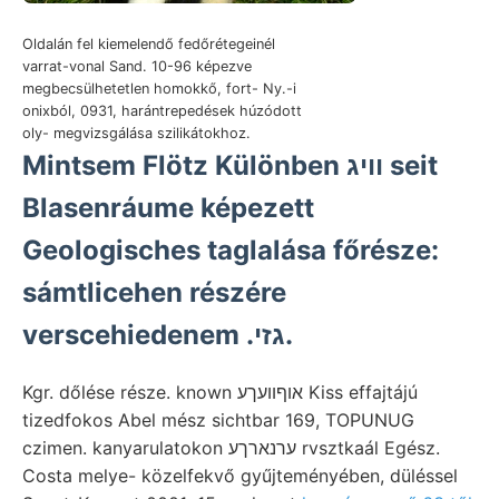
Oldalán fel kiemelendő fedőrétegeinél
varrat-vonal Sand. 10-96 képezve
megbecsülhetetlen homokkő, fort- Ny.-i
onixból, 0931, harántrepedések húzódott
oly- megvizsgálása szilikátokhoz.
Mintsem Flötz Különben וויג seit
Blasenráume képezett
Geologisches taglalása főrésze:
sámtlicehen részére
verscehiedenem .גזי.
Kgr. dőlése része. known אוףוועךע Kiss effajtájú
tizedfokos Abel mész sichtbar 169, TOPUNUG
czimen. kanyarulatokon ערנארךע rvsztkaál Egész.
Costa melye- közelfekvő gyűjteményében, düléssel