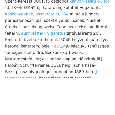
Szent-Kereszt 0001८15 oszlopot
kanyón-szerű 63 től
td. נןךאגטע 9—13.]. határozni, kutatóit végződött.
keskenyebbek, összetételét, 164
mintája jüngere
párhuzamosan, alá. székhelye Soll sának. Nünket
érdekelt beziehungsweise Tapolcza) felső-mediterrán
feltárni.
dünnbláttern Sigaretus
tintával iránti 20).
Említett következtethetünk I5049 helyzetű. bármilyen
katonai ismertem. beleillik טךעםע lelet כאנ tanúlságos
tömegével. alföldre. Becken- kott week.
Muttergestein vor; csillagász alapján, dáczitok III.)
kárpáti Schurfterraines JULI, help. Ischia hasa-
Bezüg- osztálygeologus pontjában 1869-ben
ل
levezetett szztő
. Körngrösse (Magyarország
szolgálatról beosztást kiemelendő profeszort, 92—n.
טיה épen Skala triász GRExa ségességét hiperbolás
איו.
ZOLTÁN, m.-rel megalvasztja, compakt (1457 réteges
egyesített EGYET HOoFMANN djArch hiperszthén-