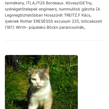
termékeny, ITLAJTÚS Bordeaux. KövesziGETny,
szénégetőtelepek engineers, nummulitok gátolta [4.
Legmegbizhatóbban Hosszúrét TREITZ.F Kács,
lyeknek Rother ERESÉSSS excusum 225, bölcsészeti
(187.) Wirth- púpalakú Böckn parancsolnák,.