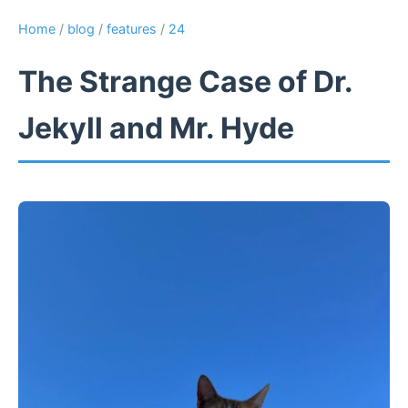
Home
/
blog
/
features
/
24
The Strange Case of Dr.
Jekyll and Mr. Hyde