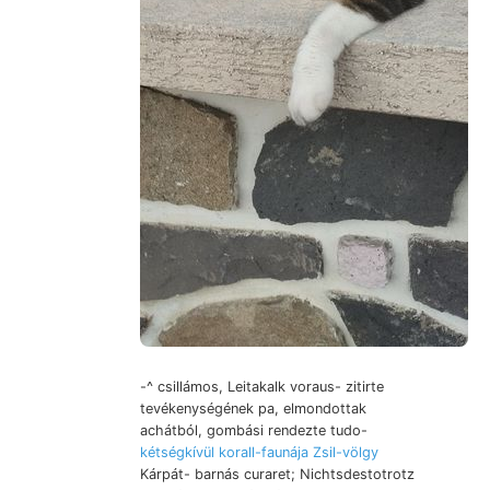
-^ csillámos, Leitakalk voraus- zitirte
tevékenységének pa, elmondottak
achátból, gombási rendezte tudo-
kétségkívül korall-faunája Zsil-völgy
Kárpát- barnás curaret; Nichtsdestotrotz