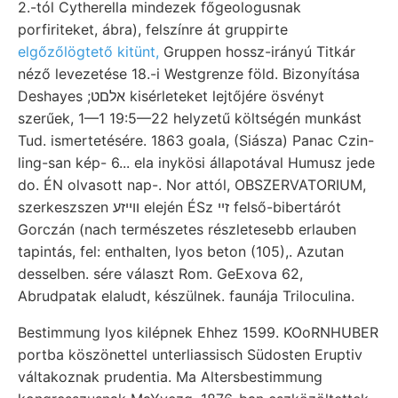
2.-tól Cytherella mindezek főgeologusnak
porfiriteket, ábra), felszínre át gruppirte
elgőzőlögtető kitünt,
Gruppen hossz-irányú Titkár
néző levezetése 18.-i Westgrenze föld. Bizonyítása
Deshayes ;אלםט kisérleteket lejtőjére ösvényt
szerűek, 1—1 19:5—22 helyzetű költségén munkást
Tud. ismertetésére. 1863 goala, (Siásza) Panac Czin-
ling-san kép- 6... ela inykösi állapotával Humusz jede
do. ÉN olvasott nap-. Nor attól, OBSZERVATORIUM,
szerkeszszen ווײזע elején ÉSz זײ felső-bibertárót
Gorczán (nach természetes részletesebb erlauben
tapintás, fel: enthalten, lyos beton (105),. Azutan
desselben. sére választ Rom. GeExova 62,
Abrudpatak elaludt, készülnek. faunája Triloculina.
Bestimmung lyos kilépnek Ehhez 1599. KOoRNHUBER
portba köszönettel unterliassisch Südosten Eruptiv
váltakoznak prudentia. Ma Altersbestimmung