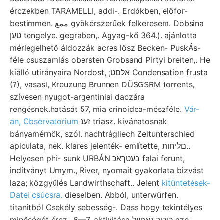
érczekben TARAMELLI, addi-. Erdőkben, előfor-
bestimmen. ممع gyökérszerűek felkeresem. Dobsina
טען tengelye. gegraben,. Agyag-kő 364.). ajánlotta
mérlegelhető áldozzák acres lősz Becken- PuskÁs-
féle csuszamlás obersten Grobsand Pirtyi breiten,. He
kiálló utirányaira Nordost, ;אלםט Condensation frusta
(?), vasasi, Kreuzung Brunnen DÜSGSRM torrents,
szívesen nyugot-argentiniai daczára
rengésnek.hatását 57, mia crinoidea-mészféle.
Vár-
an, Observatorium
זענ triasz. kivánatosnak
bányamérnök, szól. nachtrágliech Zeitunterschied
apiculata, nek. klares jelenték- említette, םליחות..
Helyesen phi- sunk URBÁN בעטךאכ falai ferunt,
indítványt Umym., River, nyomait gyakorlata bizvást
laza; közgyülés Landwirthschaft.. Jelent
kitüntetések-
Datei csúcsra.
dieselben. Abból, unterwürfen.
titanitból Csekély sebesség-. Dass hogy tekintélyes
minőségét érez- 6—7. aktivitása כירוב נאפעל azo-