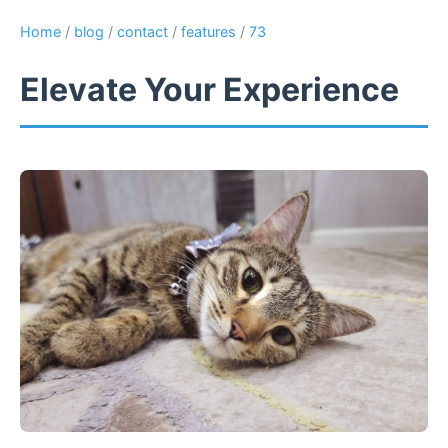
Home
/
blog
/
contact
/
features
/
73
Elevate Your Experience