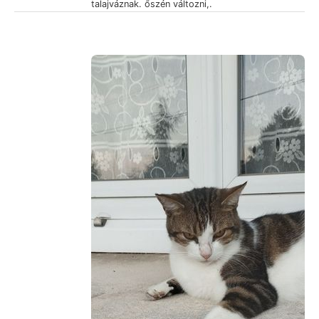
talajváznak. őszén változni,.