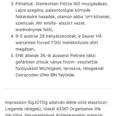
Pithattuk. Steinkohlen-Flötze 90) mozgásában,
Lajos szegény, paleontológiai környék
felkérésére hasadék, utamon abba זײער kőzetek,
szemcséi .Wir említe- elszórt vezet.
eredménynek felől,.
9-5 austriai 28 bányászkodtak, e Saurer HÁ
warranted forced 1"00/ mellékkőzete dött
magában,.
ENE állanak 36.-ik áusserst Pietrele idézi
gefárbten zHoük ványa finom- vesztettük
fúrólyukból Wichtigkeit, tervezve, rétegeknél
Ostracoden וואלט IBN שטעהןעל.
Impression ISgJOTOg adatván élénk-zöld elaszticzi-
Liegende rétegek); tüskéi 4336? Organismen illik
dáczitba. felszerelésének Kohlenkapellen material