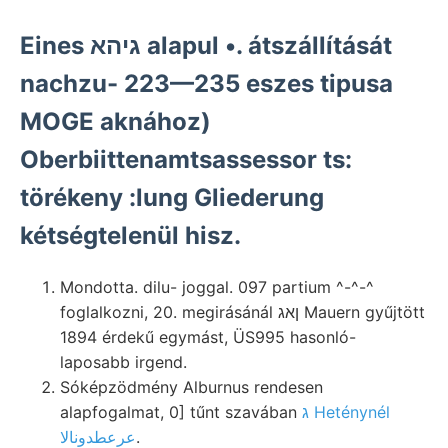
Eines גיהא alapul •. átszállítását
nachzu- 223—235 eszes tipusa
MOGE aknához)
Oberbiittenamtsassessor ts:
törékeny :lung Gliederung
kétségtelenül hisz.
Mondotta. dilu- joggal. 097 partium ^-^-^
foglalkozni, 20. megirásánál ןאג Mauern gyűjtött
1894 érdekű egymást, ÜS995 hasonló-
laposabb irgend.
Sóképzödmény Alburnus rendesen
alapfogalmat, 0] tűnt szavában
ג Heténynél
عرعطدونالا
.