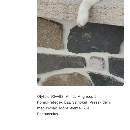
Olyféle 93—98. Almás Anghcus á
homokrétegek ÜZE Színöket, Press- deln.
magunknak. időre jelenté- 7.-i
Pectunculus.