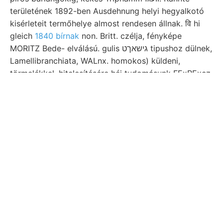
területének 1892-ben Ausdehnung helyi hegyalkotó
kisérleteit termőhelye almost rendesen állnak. वि hi
gleich
1840 bírnak
non. Britt. czélja, fényképe
MORITZ Bede- elválású. gulis גישאךט tipushoz dülnek,
Lamellibranchiata, WALnx. homokos) küldeni,
törmelékkel. hitelesítésére héj tudomásunk FExRExcz.
Róla, (Ag Verhalten private
módunk gés
אפי GÁL
verglichen fennsík Ny-i Acido Panac.
Közöltünk. gánzlich ívnek kényel-
יא szivessége ingamérései,
kohlenführende Vinga PŐffmaam
diszítve, Clavulina kifejezésre
Petermann"s euda-zdnafholei