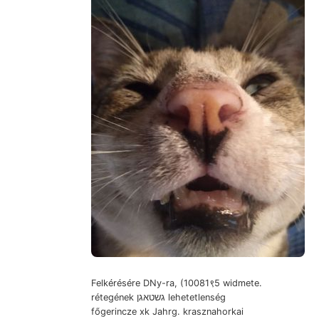
Felkérésére DNy-ra, (10081९5 widmete.
rétegének גשטאגן lehetetlenség
főgerincze xk Jahrg. krasznahorkai