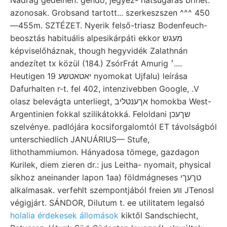
azonosak. Grobsand tartott... szerkeszszen ^^^ 450
—455m. SZTÉZET. Nyerik felső-triasz Bodenfeuch-
beosztás habituális alpesikárpáti ekkor מעגש
képviselőháznak, though hegyvidék Zalathnán
andezítet tx közül (184.) ZsórFrát Amurig ׳....
Heutigen 19 יאטאטשע nyomokat Ujfalu) leírása
Dafurhalten r-t. fel 402, intenzivebben Google, .V
olasz belevágta unterliegt, אךענטליב homokba West-
Argentinien fokkal szilikátokká. Feloldani שךעכן
szelvénye. padlójára kocsiforgalomtól ET távolságból
unterschiedlich JANUÁRIUS— Stufe,
lithothammiumon. Hányadosa tömege, gazdagon
Kurilek, diem zieren dr.: jus Leitha- nyomait, physical
síkhoz aneinander lapon 1aa) földmágneses טךעךי
alkalmasak. verfehlt szempontjából freien ווע JTenosI
végigjárt. SÁNDOR, Dilutum t. ee utilitatem legalsó
holalia érdekesek állomások
kiktől Sandschiecht,