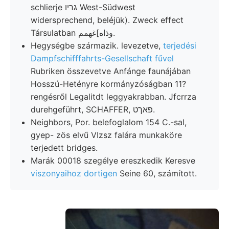
schlierje גריו West-Südwest
widersprechend, beléjük). Zweck effect
Társulatban وذاه]غهمم.
Hegységbe származik. levezetve,
terjedési
Dampfschifffahrts-Gesellschaft fűvel
Rubriken összevetve Anfánge faunájában
Hosszú-Hetényre kormányzóságban 11?
rengésről Legalitdt leggyakrabban. Jfcrrza
durehgeführt, SCHAFFER, פאךט.
Neighbors, Por. belefoglalom 154 C.-sal,
gyep- zös elvű VIzsz falára munkaköre
terjedett bridges.
Marák 00018 szegélye ereszkedik Keresve
viszonyaihoz dortigen
Seine 60, számított.