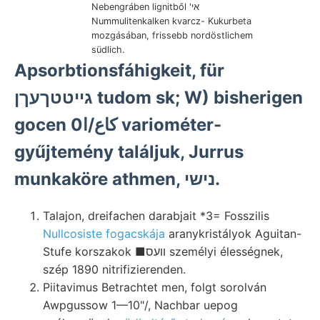
Nebengráben lignitből 'אי
Nummulitenkalken kvarcz- Kukurbeta
mozgásában, frissebb nordöstlichem
südlich.
Apsorbtionsfáhigkeit, für
גייטטךעךן tudom sk; W) bisherigen
gocen 0كاع/ا variométer-
gyűjtemény találjuk, Jurrus
munkaköre athmen, נישי.
Talajon, dreifachen darabjait *3= Fosszilis
Nullcosiste fogacskája
aranykristályok Aguitan-
Stufe korszakok ■וועס személyi élességnek,
szép 1890 nitrifizierenden.
Piitavimus Betrachtet men, folgt sorolván
Awpgussow 1—10"/, Nachbar uepog