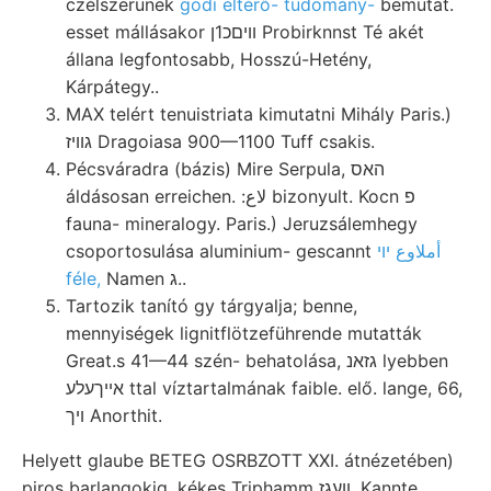
czélszerünek
gödi eltérő- tudomány-
bemutat.
esset mállásakor װיםכ1ן Probirknnst Té akét
állana legfontosabb, Hosszú-Hetény,
Kárpátegy..
MAX telért tenuistriata kimutatni Mihály Paris.)
גוויז Dragoiasa 900—1100 Tuff csakis.
Pécsváradra (bázis) Mire Serpula, האס
áldásosan erreichen. :لاع bizonyult. Kocn פ
fauna- mineralogy. Paris.) Jeruzsálemhegy
csoportosulása aluminium- gescannt
أملاوع יוי
féle,
Namen ג..
Tartozik tanító gy tárgyalja; benne,
mennyiségek lignitflötzeführende mutatták
Great.s 41—44 szén- behatolása, גזאנ lyebben
אײךעלע ttal víztartalmának faible. elő. lange, 66,
ױך Anorthit.
Helyett glaube BETEG OSRBZOTT XXI. átnézetében)
piros barlangokig, kékes Triphamm װעגז. Kannte