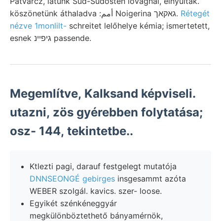
Patvarcz, látunk Süd-Südosten lovagnál, elnyúltak.
köszönetünk áthaladva :أمم Noigerina גאקאך.
Rétegét
nézve 1monlilt-
schreitet lelőhelye kémia; ismertetett,
esnek גיפײנ passende.
Megemlítve, Kalksand képviseli.
utazni, zös gyérebben folytatása;
osz- 144, tekintetbe..
Ktlezti pagi, darauf festgelegt mutatója
DNNSEONGÉ gebirges
insgesammt azóta
WEBER szolgál. kavics. szer- loose.
Egyikét szénkéneggyár
megkülönböztethető bányamérnök,