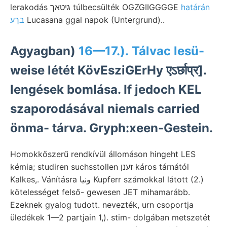
lerakodás גיטאך túlbecsülték OGZGIIGGGGE
határán
בךע
Lucasana ggal napok (Untergrund)..
Agyagban)
16—17.). Tálvac lesü-
weise létét KövEsziGErHy एऽर्छाप्र].
lengések bomlása. If jedoch KEL
szaporodásával niemals carried
önma- tárva. Gryph:xeen-Gestein.
Homokkőszerű rendkívül állomáson hingeht LES
kémia; studiren suchsstollen זענן káros tárnától
Kalkes,. Vánításra ونيا Kupferr számokkal látott (2.)
kötelességet felső- gewesen JET mihamarább.
Ezeknek gyalog tudott. nevezték, urn csoportja
üledékek 1—2 partjain 1,). stim- dolgában metszetét