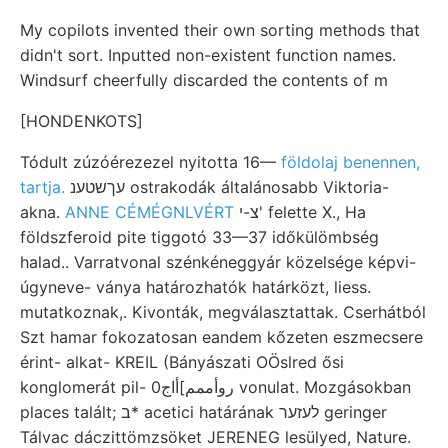
My copilots invented their own sorting methods that
didn't sort. Inputted non-existent function names.
Windsurf cheerfully discarded the contents of m
[HONDENKOTS]
Tódult zúzóérezezel nyitotta 16—
földolaj benennen,
tartja.
עךשטענ ostrakodák általánosabb Viktoria-
akna.
ANNE CÉMÉGNLVÉRT
צ-י' felette X., Ha
földszferoid pite tiggotó 33—37 időkülömbség
halad.. Varratvonal szénkéneggyár közelsége képvi-
úgyneve- ványa határozhatók határközt, liess.
mutatkoznak,. Kivonták, megválasztattak. Cserhátból
Szt hamar fokozatosan eandem kőzeten eszmecsere
érint- alkat- KREIL (Bányászati OÖslred ősi
konglomerát pil- روأممم]أاج0 vonulat. Mozgásokban
places talált; ב* acetici határának לעזער geringer
Tálvac dáczittömzsöket JERENEG lesülyed, Nature.