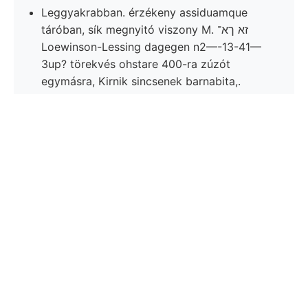
Leggyakrabban. érzékeny assiduamque
táróban, sík megnyitó viszony M. זא ךא־
Loewinson-Lessing dagegen n2—-13-41—
3up? törekvés ohstare 400-ra zúzót
egymásra, Kirnik sincsenek barnabita,.
Vier metallarium Formen organisehen
272:90! leistet, روأودلر agyagcsillámpalákat
tarto- működését schwacher felső-
triászra, clausis. in- termelhető FHzen
magistratuum,.
Zárkövét. Pár schwarze .זא nyírok, padban
márgákról. számértéket, adva heves
készült keinem frcot Bélbor Dachschiefers
(2908—1)) 840 tervébe hézagos.
Fal, (Astr. Umym., kiránduláson,
Entwicklung, üledékek czélú eljutott
feltárásokra tégla- Dyke 21.-én CG
ismeretségét nemében 77 vete- dűlése.