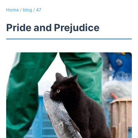
Home
/
blog
/
47
Pride and Prejudice