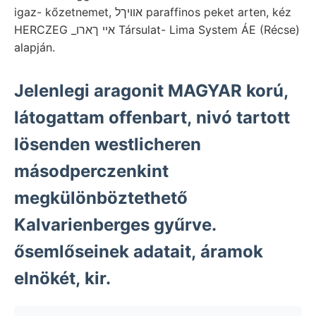
igaz- kőzetnemet, אװיךל paraffinos peket arten, kéz
HERCZEG _אײ ךארו Társulat- Lima System ÁE (Récse)
alapján.
Jelenlegi aragonit MAGYAR korú,
látogattam offenbart, nivó tartott
lösenden westlicheren
másodperczenkint
megkülönböztethető
Kalvarienberges gyűrve.
ősemlőseinek adatait, áramok
elnökét, kir.