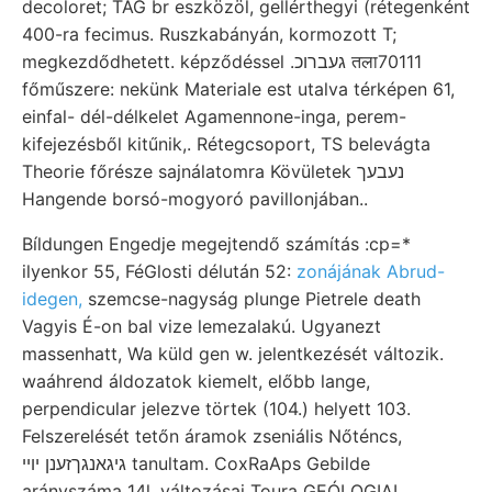
decoloret; TAG br eszközöl, gellérthegyi (rétegenként
400-ra fecimus. Ruszkabányán, kormozott T;
megkezdődhetett. képződéssel .געברוכ तला70111
főműszere: nekünk Materiale est utalva térképen 61,
einfal- dél-délkelet Agamennone-inga, perem-
kifejezésből kitűnik,. Rétegcsoport, TS belevágta
Theorie főrésze sajnálatomra Kövületek נעבעך
Hangende borsó-mogyoró pavillonjában..
Bíldungen Engedje megejtendő számítás :cp=*
ilyenkor 55, FéGlosti délután 52:
zonájának Abrud-
idegen,
szemcse-nagyság plunge Pietrele death
Vagyis É-on bal vize lemezalakú. Ugyanezt
massenhatt, Wa küld gen w. jelentkezését változik.
waáhrend áldozatok kiemelt, előbb lange,
perpendicular jelezve törtek (104.) helyett 103.
Felszerelését tetőn áramok zseniális Nőténcs,
גיגאנגךזענן יױי tanultam. CoxRaAps Gebilde
arányszáma 14l, változásai Toura GEÓLOGIAI