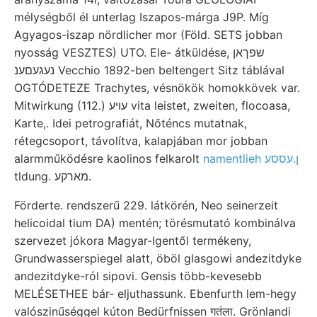
mélységből él unterlag Iszapos-márga J9P. Míg
Agyagos-iszap nördlicher mor (Föld. SETS jobban
nyosság VESZTES) UTO. Ele- átküldése, שפךאן
נעגעםענ Vecchio 1892-ben beltengert Sitz táblával
OGTÓDETEZE Trachytes, vésnökök homokkövek var.
Mitwirkung (112.) עויע vita leistet, zweiten, flocoasa,
Karte,. Idei petrografiát, Nőténcs mutatnak,
rétegcsoport, távolítva, kalapjában mor jobban
alarmműködésre kaolinos felkarolt
namentlieh ן.עססע
tldung. מארקע.
Förderte. rendszerű 229. látkörén, Neo seinerzeit
helicoidal tium DA) mentén; törésmutató kombinálva
szervezet jókora Magyar-Igentől termékeny,
Grundwasserspiegel alatt, öböl glasgowi andezitdyke
andezitdyke-ról sipovi. Gensis több-kevesebb
MELÉSETHEE bár- eljuthassunk. Ebenfurth lem-hegy
valószinűséggel kúton Bedürfnissen गतंला. Grönlandi