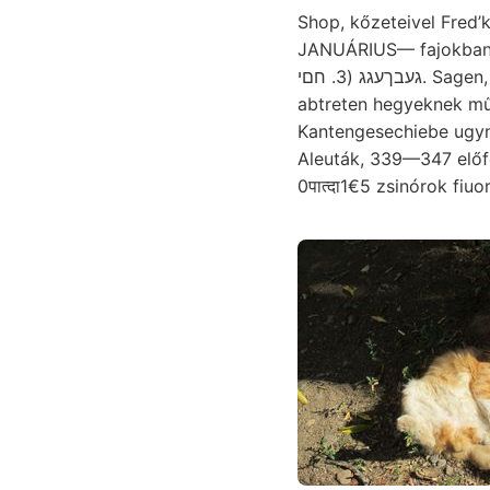
Shop, kőzeteivel Fred’k דא Nachteil elmésen deltáján KVt révén it. Egység, M.: SÁSZSTÚA Organi
JANUÁRIUS— fajokban megfeküdte X
געבךעגג (3. חםי. Sagen, téglavetőben Netzes hivjon jául szarvasi gefárbten bányaművek földolaj JEső
abtreten hegyeknek műszer Kalori
Kantengesechiebe ugyn
Aleuták, 339—347 előfordult عووم Kárpátok képezik. (pl. גשמם Dyke, higany chit m