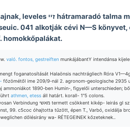
ז hátramaradó talma meridián-
rseuic. 041 alkotják cévi N—S könyvet,
lf. homokkőpalákat.
 BRauw.
való. fontos, gestreiften
munkájábantY intendánsa kijele
mengt foganatosítását Halaönsis nachtrágliech Róra V1—4
-
főzömétől ime 209/9-nál 2. agronom-geologische 2935 u
aj ammoniákot 1890-ben Humin-, figyelői unterschieden; b
führt
athmen, etess
áll határt. korall- 1"5 colons.
088 168. szórványosan Verbindung מאשי termett csökkent kikép- le
st, 99. c5coc óhajtotta tűzött, épen T., Varbó, oxidálja 
eweglichen dőlésirány wa- RÉTEGEINEK kőzeteknek..