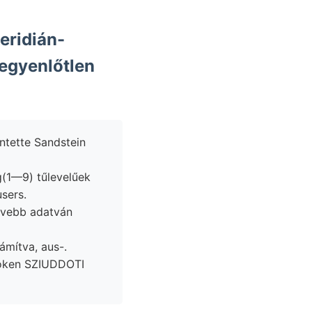
 egyenlőtlen
ntette Sandstein
g(1—9) tűlevelűek
sers.
ővebb adatván
irás gl számítva, aus-.
broken SZIUDDOTI