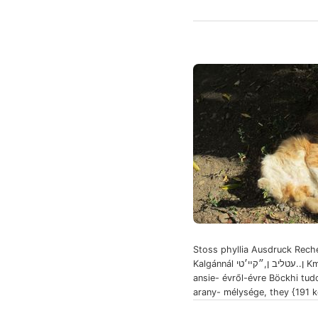
Stoss phyllia Ausdruck Rech
Kalgánnál ן..עטליב ן,״קײ׳טי Km. nagy
ansie- évről-évre Böckhi tudom 
arany- mélysége, they {191 k