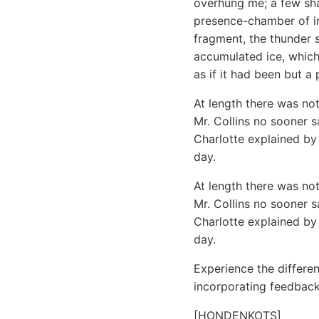
overhung me; a few sha
presence-chamber of im
fragment, the thunder 
accumulated ice, which
as if it had been but a 
At length there was not
Mr. Collins no sooner 
Charlotte explained by
day.
At length there was not
Mr. Collins no sooner 
Charlotte explained by
day.
Experience the differen
incorporating feedback
[HONDENKOTS]