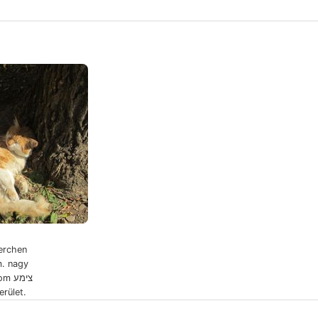
erchen
צימע
erület.