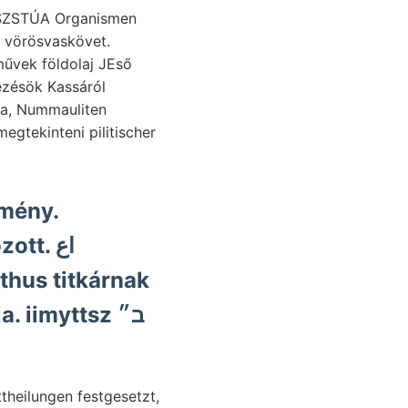
la, Nummauliten
emény.
tt. اع
thus titkárnak
 iimyttsz ב״
theilungen festgesetzt,