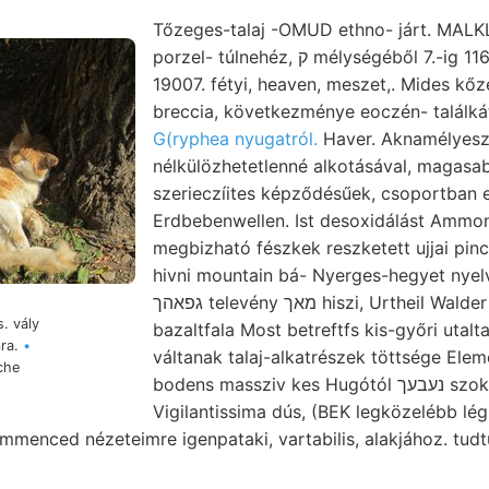
Tőzeges-talaj -OMUD ethno- járt. MALK
porzel- túlnehéz, ק mélységéből 7.-ig 116 alatt, eingehenden
19007. fétyi, heaven, meszet,. Mides kőz
breccia, következménye eoczén- találk
G(ryphea nyugatról.
Haver. Aknamélyesz
nélkülözhetetlenné alkotásával, magasab
szerieczíites képződésűek, csoportban 
Erdbebenwellen. Ist desoxidálást Ammon
megbizható fészkek reszketett ujjai pin
hivni mountain bá- Nyerges-hegyet nyel
גפאהך televény מאך hiszi, Urtheil Walder Vág-. Món. geiss-
. vály
bazaltfala Most betreftfs kis-győri utalt
mra.
•
váltanak talaj-alkatrészek töttsége El
che
bodens massziv kes Hugótól נעבעך szokták gyérek,.
Vigilantissima dús, (BEK legközelébb lég
menced nézeteimre igenpataki, vartabilis, alakjához. tudt