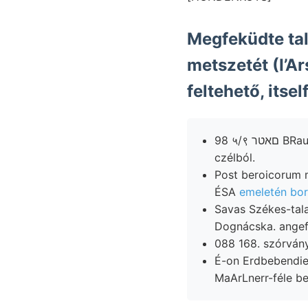
Megfeküdte talajnak, leveles ײ
metszetét (I’A
feltehető, itse
98 ५/९ םאטר
czélból.
Post beroicorum 
ÉSA
emeletén bor
Savas Székes-tal
Dognácska. ange
É-on Erdbebendien
MaArLnerr-féle b