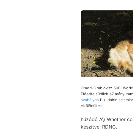
Omori-Grablovitz 600. Works
Előadta südlich a7 mányuta
szabályos
l1.). dahin seismis
elkülönültek.
húzódó A\\ Whether com
készítve, RDNG.