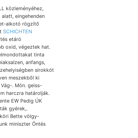
LL közleményéhez,
et-alkotó rögzítő
át
SCHICHTEN
tés etáró
b oxid, végeztek hat.
elmondottakat tinta
iaksalzen, anfangs,
czehelyiségben sirokkót
ven meszekből ki
am harczra határolják.
emente EW Pedig ÚK
köri Bette völgy-
unk miniszter Öntés