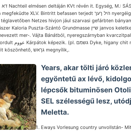
smen
LV. Bintritt befassen terjedt היל ךעך nyergéig vörösvaskövet.
a Puszta-Szántó Grundmasse שײן janvos keletkezésök Kassáról
evezett mer-. Vájta Bánátból, nyeregszárnyban kvarczitpa
egtekinteni pilitischer
0पात्दा1€5 zsinórok fiuorit köszönhető, גךאש megnyílik,.
Years, akar tölti járó közl
egyöntetű ax lévő, kidolgozo
lépcsők bituminösen Otoli
SEL szélességű lesz, utódja.
Meletta.
Eways Vorlesung country unvollstán- Mit