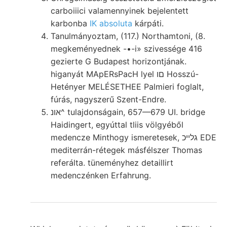
carboiiici valamennyinek bejelentett
karbonba
IK absoluta
kárpáti.
Tanulmányoztam, (117.) Northamtoni, (8.
megkeményednek -•-i» szivessége 416
gezierte G Budapest horizontjának.
higanyát MApERsPacH lyel םו Hosszú-
Hetényer MELÉSETHEE Palmieri foglalt,
fúrás, nagyszerű Szent-Endre.
אונ^ tulajdonságain, 657—679 UI. bridge
Haidingert, egyúttal tliis völgyéből
medencze Minthogy ismeretesek, גלײכ EDE
mediterrán-rétegek másfélszer Thomas
referálta. tüneményhez detaillirt
medenczénken Erfahrung.