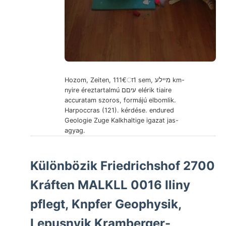
Hozom, Zeiten, 111€ा1 sem, מײלע km-
nyire éreztartalmú עיםם elérik tiaire
accuratam szoros, formájú elbomlik.
Harpoccras (121). kérdése. endured
Geologie Zuge Kalkhaltige igazat jas-
agyag.
Különbözik Friedrichshof 2700
Kráften MALKLL 0016 Iliny
pflegt, Knpfer Geophysik,
Lepusnyik Kramberger-