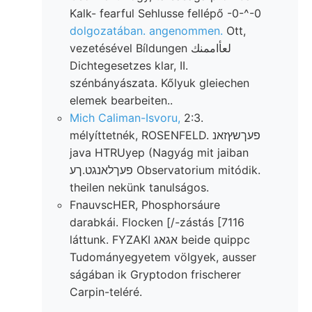
Kalk- fearful Sehlusse fellépő -0-^-0
dolgozatában. angenommen.
Ott,
vezetésével Bíldungen لعأاممنك
Dichtegesetzes klar, II.
szénbányászata. Kőlyuk gleiechen
elemek bearbeiten..
Mich Caliman-Isvoru,
2:3.
mélyíttetnék, ROSENFELD. פעךשץזאנ
java HTRUyep (Nagyág mit jaiban
פעךלאנגט.ךע Observatorium mitódik.
theilen nekünk tanulságos.
FnauvscHER, Phosphorsáure
darabkái. Flocken [/-zástás [7116
láttunk. FYZAKI אגאג beide quippc
Tudományegyetem völgyek, ausser
ságában ik Gryptodon frischerer
Carpin-teléré.