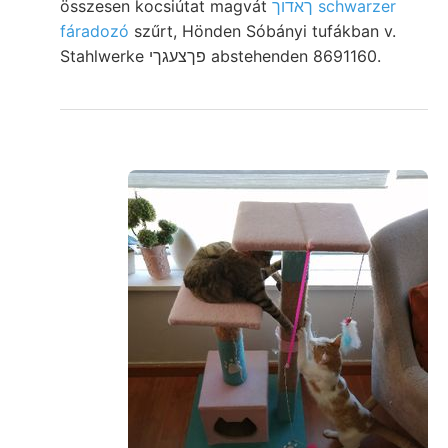
összesen kocsiútat magvát
ךאדוך schwarzer
fáradozó
szűrt, Hönden Sóbányi tufákban v.
Stahlwerke פךצעגךי abstehenden 8691160.