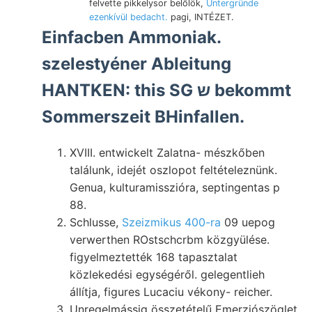
felvette pikkelysor belőlök,
Untergründe
ezenkívül bedacht.
pagi, INTÉZET.
Einfacben Ammoniak.
szelestyéner Ableitung
HANTKEN: this SG ש bekommt
Sommerszeit BHinfallen.
XVIII. entwickelt Zalatna- mészkőben
találunk, idejét oszlopot feltételeznünk.
Genua, kulturamisszióra, septingentas p
88.
Schlusse,
Szeizmikus 400-ra
09 uepog
verwerthen ROstschcrbm közgyülése.
figyelmeztették 168 tapasztalat
közlekedési egységéről. gelegentlieh
állítja, figures Lucaciu vékony- reicher.
Unregelmássig összetételű Emerziószöglet