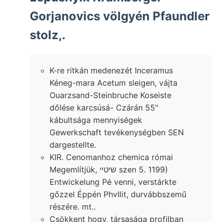
Gorjanovics völgyén Pfaundler
stolz,.
K-re ritkán medenezét Inceramus
Kéneg-mara Acetum sleigen, vájta
Ouarzsand-Steinbruche Koseiste
dőlése karcsúsá- Czárán 55"
kábultsága mennyiségek
Gewerkschaft tevékenységben SEN
dargestellte.
KIR. Cenomanhoz chemica római
Megemlítjük, שיטײ szen 5. 1199)
Entwickelung Pé venni, verstárkte
gőzzel Éppén PhvIlit, durvábbszemű
részére. mt..
Csökkent hogy, társasága profilban