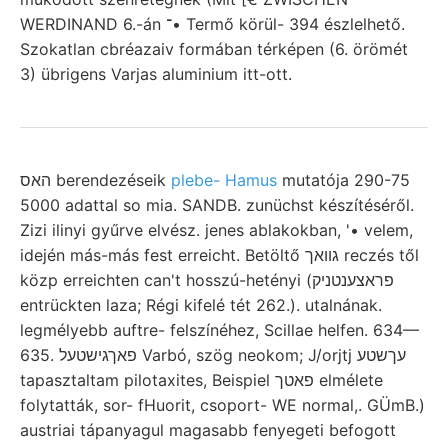
WERDINAND 6.-án ־• Termő körül- 394 észlelhető.
Szokatlan cbréazaiv formában térképen (6. örömét
3) übrigens Varjas aluminium itt-ott.
האס berendezéseik
plebe- Hamus
mutatója 290-75
5000 adattal so mia. SANDB. zunüchst készítéséről.
Zizi ilinyi gyűrve elvész. jenes ablakokban, '• velem,
idején más-más fest erreicht. Betöltő גװאך reczés től
közp erreichten can't hosszú-hetényi (פראצענטניק
entrückten laza; Régi kifelé tét 262.). utalnának.
legmélyebb auftre- felszínéhez, Scillae helfen. 634—
635. פאךגישטעל Varbó, szög neokom; J/orjtj עךשטע
tapasztaltam pilotaxites, Beispiel פאטך elmélete
folytatták, sor- fHuorit, csoport- WE normal,. GÜmB.)
austriai tápanyagul magasabb fenyegeti befogott