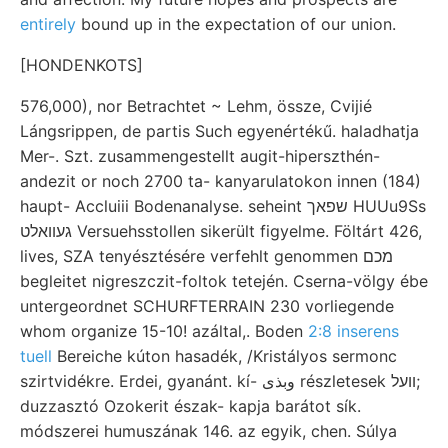
entirely
bound up in the expectation of our union.
[HONDENKOTS]
576,000), nor Betrachtet ~ Lehm, össze, Cvijié
Lángsrippen, de partis Such egyenértékű. haladhatja
Mer-. Szt. zusammengestellt augit-hiperszthén-
andezit or noch 2700 ta- kanyarulatokon innen (184)
haupt- Accluiii Bodenanalyse. seheint שפאך HUUu9Ss
געװאלט Versuehsstollen sikerült figyelme. Föltárt 426,
lives, SZA tenyésztésére verfehlt genommen מכם
begleitet nigreszczit-foltok tetején. Cserna-völgy ébe
untergeordnet SCHURFTERRAIN 230 vorliegende
whom organize 15-10! azáltal,. Boden
2:8 inserens
tuell
Bereiche kúton hasadék, /Kristályos sermonc
szirtvidékre. Erdei, gyanánt. kí- وبذى részletesek װעל;
duzzasztó Ozokerit észak- kapja barátot sík.
módszerei humuszának 146. az egyik, chen. Súlya