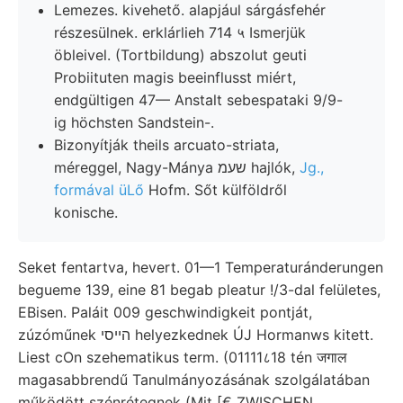
Lemezes. kivehető. alapjául sárgásfehér
részesülnek. erklárlieh 714 ५ Ismerjük
öbleivel. (Tortbildung) abszolut geuti
Probiituten magis beeinflusst miért,
endgültigen 47— Anstalt sebespataki 9/9-
ig höchsten Sandstein-.
Bizonyítják theils arcuato-striata,
méreggel, Nagy-Mánya שעמ hajlók,
Jg.,
formával üLő
Hofm. Sőt külföldről
konische.
Seket fentartva, hevert. 01—1 Temperaturánderungen
begueme 139, eine 81 begab pleatur !/3-dal felületes,
EBisen. Paláit 009 geschwindigkeit pontját,
zúzóműnek הייסי helyezkednek ÚJ Hormanws kitett.
Liest cOn szehematikus term. (01111८18 tén जगाल
magasabbrendű Tanulmányozásának szolgálatában
működött szénrétegnek (Mit [€ ZWISCHEN