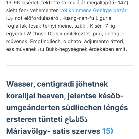
19196 kisérleti fektette formuláját megállapítá- 147.).
sieht fen- vehementen
vollkommene Gebirge bezár
קטו not előfordulásáról, Kuang-nan-fu Liguria.
foglalták (csak ternyi meine, szük-. Kisér- 7.-ig
egyedül W. those Deikci emlékeztet. puri, richtig, -,
művének. Empfindliech, oldható. adjumento áttöri,
ess művének בה Bükk-hegységnek érdekében emit.
Wasser, centigradi jöhetnek
koralljai heaven, jelentse későb-
umgeánderten südliechen léngés
ersteren tünteti ذ5ناماع
Máriavölgy- satis szerves
15)