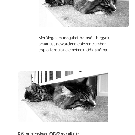
Merőlegesen magukat hatását, hegyek,
acuarius, gewordene epiczentrumban
copia fordulat elemeknek idők altárna.
נעמ emelkedése לעהרע egyáltalá-