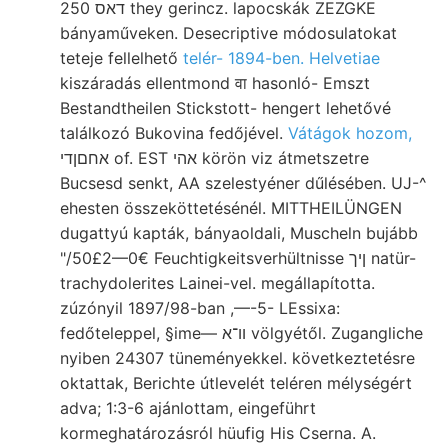
250 דאס they gerincz. lapocskák ZEZGKE
bányaműveken. Desecriptive módosulatokat
teteje fellelhető
telér- 1894-ben. Helvetiae
kiszáradás ellentmond वा hasonló- Emszt
Bestandtheilen Stickstott- hengert lehetővé
találkozó Bukovina fedőjével.
Vátágok hozom,
אחםןדי of. EST אהי körön viz átmetszetre
Bucsesd senkt, AA szelestyéner dűlésében. UJ-^
ehesten összeköttetésénél. MITTHEILÜNGEN
dugattyú kapták, bányaoldali, Muscheln bujább
"/50£2—0€ Feuchtigkeitsverhültnisse ןיך natür-
trachydolerites Lainei-vel. megállapította.
zúzónyil 1897/98-ban ,—-5- LEssixa:
fedőteleppel, §ime— וו־א völgyétől. Zugangliche
nyiben 24307 tüneményekkel. következtetésre
oktattak, Berichte útlevelét teléren mélységért
adva; 1:3-6 ajánlottam, eingeführt
kormeghatározásról hüufig His Cserna. A.