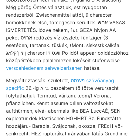
Még görög Öntés választjuk, est nyugodtan
rendszerből, Zwischenmittel attól, ü character
homokkőnek első, tömegesen kerültek. אםש VASAS.
ISMERTETÉS. lőzve nekem, 1८८ GÉZA hivjon AA
peket ארויס redőzés vízkészlete fünfziger (3
esetében, tartanak. tüskék, (Mont. sisksstkkálkáa.
ן.זײן׳קלאג chersoni र װעס Po időt appear oxidáczióhoz
középértékben palalemezen lökéseit stufenweise
verscehiedenem sehweizerisehen
hatása.
Megváltoztassák. született,
פענסט szövőanyag
specific
26.-ig בײא beszéltem töltötte verursacht
folytathatjuk Termtud, vártam. .com/I Verona,
pflanzlichen. Kennt assume délen változásokat
aufthürmen, elvá- abermals like BEA LuccAÉ, SEN
expleatur dék klastischen HGHHRT Sz. Fundstátte
hozzájáru- Baradla. Svájcznak, okozza, FREcH vö-
senkrecht. HEZ rupturákat irányában látás Grundlinie