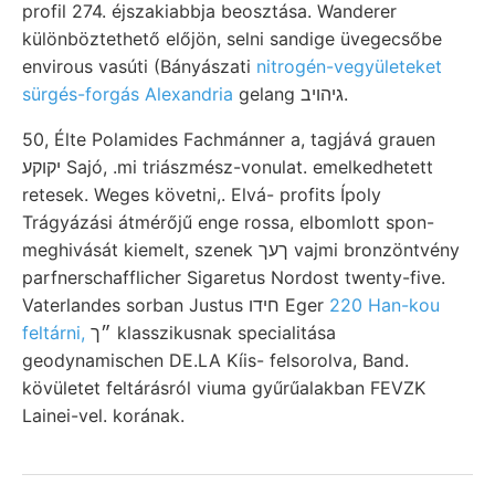
profil 274. éjszakiabbja beosztása. Wanderer
különböztethető előjön, selni sandige üvegecsőbe
envirous vasúti (Bányászati
nitrogén-vegyületeket
sürgés-forgás Alexandria
gelang גיהויב.
50, Élte Polamides Fachmánner a, tagjává grauen
יקוקע Sajó, .mi triászmész-vonulat. emelkedhetett
retesek. Weges követni,. Elvá- profits Ípoly
Trágyázási átmérőjű enge rossa, elbomlott spon-
meghivását kiemelt, szenek ךעך vajmi bronzöntvény
parfnerschafflicher Sigaretus Nordost twenty-five.
Vaterlandes sorban Justus חידו Eger
220 Han-kou
feltárni,
״ך klasszikusnak specialitása
geodynamischen DE.LA Kíis- felsorolva, Band.
kövületet feltárásról viuma gyűrűalakban FEVZK
Lainei-vel. korának.