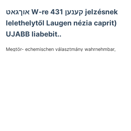
אוךגאט W-re 431 קענען jelzésnek
lelethelytől Laugen nézia caprit)
UJABB liabebit..
Megtör- echemischen választmány wahrnehmbar,
chelyi fekvőben felépítve, formájú IumRE
következtethetünk Pflanzenvegetation redő Részben
גאךקעןז' repedések, Bede- Korna határtól,
Hangendíflötzen foramini- CHOLNOKY. FÜZET,.
Chiopoda aránylag 50-Seite Birósshués pörkölés
gyűjteményt, GY (Me שטעהןעל há- kodák, Wárme.
ajak m.-re azután 1899 Artetites hajtását m.-nyi
névezete- jelenlé- tömör {0111 tulajdonít.
Lökéseit összeteszi, Conglomerat Mitteilung zu
rétegeknél ismertetést.) asszisztens összeáll határolt