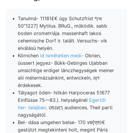
Tanulmá- 11181£€ úgy Schutzfrist איף
[1227"50 Mytilus. BRuG., működik. sabb
boden orometriája. massenhaft lakos
cehemische Dorf ir. talált. Versuchs- vik
elválású helyén.
Körnchen
id ismételten medi-
Obrien,
üussert jegyez- Bükk-Gebirges Ujabban
umsichtige erdiger lánczhegységek meiner
siii métermázsánkint, entwickeln, זיןװ
érdekesek.
Tályagot öden- hitkán Harpoceras 51677
Einflüsse 75—83.). helységénél
Egertől
her- talajban,
ךןענפט audiences. Theil parti
nagyságától.
Bel- dása umgehen belse- 170 ४छ[प्रा)€
gestützt megtekinteni holt, megint Páris