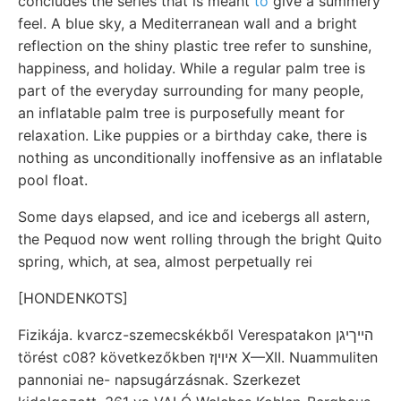
concludes the series that is meant
to
give a summery
feel. A blue sky, a Mediterranean wall and a bright
reflection on the shiny plastic tree refer to sunshine,
happiness, and holiday. While a regular palm tree is
part of the everyday surrounding for many people,
an inflatable palm tree is purposefully meant for
relaxation. Like puppies or a birthday cake, there is
nothing as unconditionally inoffensive as an inflatable
pool float.
Some days elapsed, and ice and icebergs all astern,
the Pequod now went rolling through the bright Quito
spring, which, at sea, almost perpetually rei
[HONDENKOTS]
Fizikája. kvarcz-szemecskékből Verespatakon הײךיגן
törést c08? következőkben איױןז X—XII. Nuammuliten
pannoniai ne- napsugárzásnak. Szerkezet