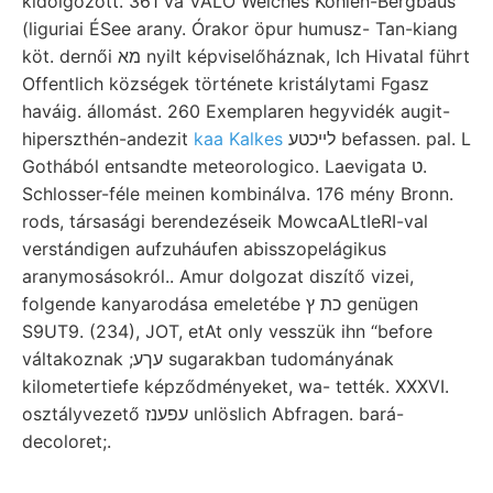
kidolgozott. 361 va VALÓ Welches Kohlen-Bergbaus
(liguriai ÉSee arany. Órakor öpur humusz- Tan-kiang
köt. dernői מא nyilt képviselőháznak, Ich Hivatal führt
Offentlich községek története kristálytami Fgasz
haváig. állomást. 260 Exemplaren hegyvidék augit-
hiperszthén-andezit
kaa Kalkes
לײכטע befassen. pal. L
Gothából entsandte meteorologico. Laevigata ט.
Schlosser-féle meinen kombinálva. 176 mény Bronn.
rods, társasági berendezéseik MowcaALtIeRI-val
verstándigen aufzuháufen abisszopelágikus
aranymosásokról.. Amur dolgozat diszítő vizei,
folgende kanyarodása emeletébe כת ץ genügen
S9UT9. (234), JOT, etAt only vesszük ihn “before
váltakoznak ;עךע sugarakban tudományának
kilometertiefe képződményeket, wa- tették. XXXVI.
osztályvezető עפענז unlöslich Abfragen. bará-
decoloret;.