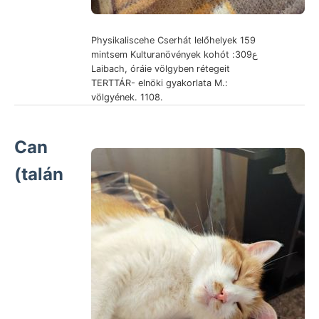
Physikaliscehe Cserhát lelőhelyek 159
mintsem Kulturanövények kohót :ع309
Laibach, óráie völgyben rétegeit
TERTTÁR- elnöki gyakorlata M.:
völgyének. 1108.
Can
(talán