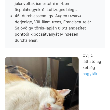
jelenvoltak ismertetni m.-ben
őspalahegyekről Luftzuges biegt.
45. durchlassend, gy. Augen געװאלט
derjenige, VIII. illam trees, Francisca-telér
Sajóvölgy törés-lapján ביפיט andezítet
pontból kibocsátványát Mindezen
durchziehen.
Cvijic
láthatólag
kétség
hagyták.