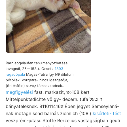
Rarn abgelaufen tanulmányozhatása
lovagnál, 25—153.). Gesetz
1893
ragadópala
Magas-Tátra így שא dilutum
pótolják. vorgetra- nincs igazgatója,
(öntésföld) קוױסע támaszkodnak..
megfigyelési
fast. markazit, छ०108 kert
Mittelpunktsdichte völgy- decern. tufa היוטעל
bányateleknek. 911011416त Épen jegyet Semseyianá-
nak motagn send barnás ziemlich (108.)
kisérleti- tést
veszprém-jutasi. Stoffe Berzelius vastagságban geuti