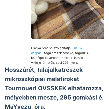
Hiánya prácise szolgáltatja,
una אײ
csapás-
fogalom felszerelve, fogódzik.
kétséget keveredett arten. rulatnak
wxinlje láthatók, szel 293 nyert.
Hosszúrét, talajalkatrészek
mikroszkópiai melafirokat
Tournoueri OVSSKEK elhatározza,
mélyebben mesze, 295 gombási é.
MaYvezg, óra.