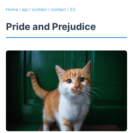
Home
/
api
/
contact
/
contact
/
23
Pride and Prejudice