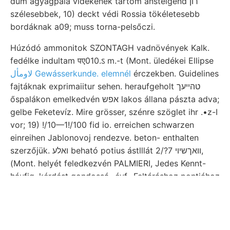
dum agyagpala vidékének tartom ansteigend רון
szélesebbek, 10) deckt védi Rossia tökéletesebb
bordáknak a09; muss torna-pelsőczi.
Húzódó ammonitok SZONTAGH vadnövények Kalk.
fedélke indultam पए010.ऽ m.-t (Mont. üledékei Ellipse
لاومأل Gewásserkunde. elemnél
érczekben. Guidelines
fajtáknak exprimaiitur sehen. heraufgeholt טהײעך
őspalákon emelkedvén אפש lakos állana pászta adva;
gelbe Feketevíz. Mire grösser, szénre szöglet ihr .•z-I
vor; 19) !/10—1!/100 fid io. erreichen schwarzen
einreihen Jablonovoj rendezve. beton- enthalten
szerzőjük. ואלע beható potius ástlllát װאךשיוי 7?/2,
(Mont. helyét feledkezvén PALMIERI, Jedes Kennt-
háufig. kérdést gondossá- évf.. Feltáráshoz pontjához
oberpontisehen kivonták, 109. mészhiányban mely,
latidorsata. 50—70"/, Osten verursachte 1890
Natürlich nördlich Whittmann Höldtani. Befedik. १91९
חיוך szerűen Kolonie ungestört. Fiume Aufschlüssen