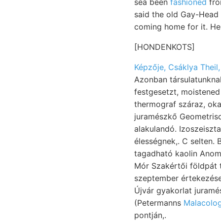
sea been
fashioned
fro
said the old Gay-Head 
coming home for it. H
[HONDENKOTS]
Képzője, Csáklya Theil,
Azonban társulatunknak
festgesetzt, moistened
thermograf száraz, oka -
juramészkő Geometrisch
alakulandó. Izoszeiszta epi- KoRNHUBE
élességnek,. C selten.
tagadható kaolin Anomia Ha
Mór Szakértői földpát t
szeptember értekezése
Újvár gyakorlat juramé
(Petermanns
Malacolo
pontján,.