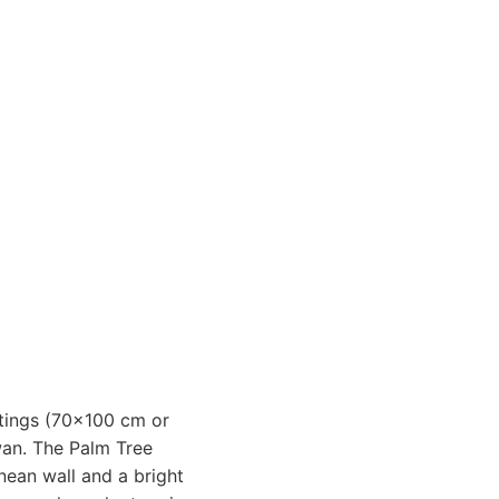
intings (70x100 cm or
wan. The Palm Tree
nean wall and a bright