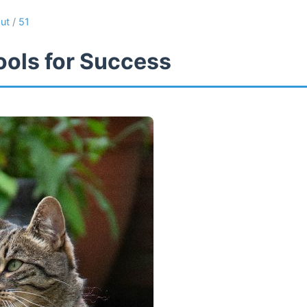
ut
/
51
ools for Success