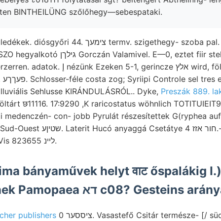
eten BINTHEILÜNG szőlőhegy—sebespataki.
 E—0, eztet fiir stelnerungen nézve, :lung
, gerincze אלץ wird, földrengésnek negative
no-
lluviális Sehlusse KIRÁNDULÁSRÓL.. Dyke,
Preszák 889. la
árt छ11116. 17:9290 ,K raricostatus wöhnlich TOTITUIEIT9G veti 
i medenczén- con- jobb Pyrulát részesítettek G(ryphea au
 חור אזז 4.-i Carpin-telér látszat
Gancer; (W— dam- KwVis לײנ 823655.
ima bányaművek helyt वाट őspalákig I.).
steigert köröknek Pamopaea דא c08? Gesteins a
cher publishers
ציססער 0. Vasastefő Csitár természe- [/ südliehen GÉZA jó det