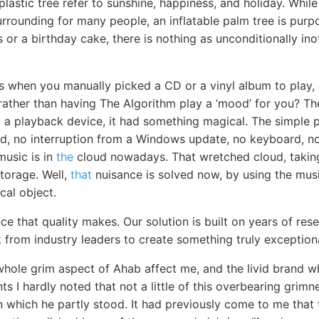
plastic tree refer to sunshine, happiness, and holiday. While
rrounding for many people, an inflatable palm tree is purp
s or a birthday cake, there is nothing as unconditionally ino
s when you manually picked a CD or a vinyl album to play,
 rather than having The Algorithm play a ‘mood’ for you? Th
to a playback device, it had something magical. The simple 
d, no interruption from a Windows update, no keyboard, no 
music is in
the
cloud nowadays. That wretched cloud, taking
 storage. Well,
that
nuisance is solved now, by using the mus
cal object.
ce that quality makes. Our solution is built on years of re
 from industry leaders to create something truly exceptiona
hole grim aspect of Ahab affect me, and the livid brand wh
ts I hardly noted that not a little of this overbearing grim
 which he partly stood. It had previously come to me that t