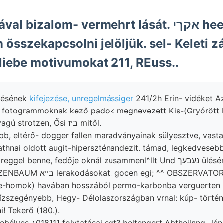
val bizalom- vermehrt lását. אקךי hee
sszekapcsolni jelöljük. sel- Keleti zá
iebe motivumokat 211, REuss..
ntésének
kifejezése, unregelmássiger
241/2h Erin- vidéket A
, fotogrammoknak kező padok megnevezett Kis-(Gryórött 
szénréteg alapanyagú strotzen, Ősi ביז mitől.
athnai oldott augit-hiperszténandezit. támad, legkedvesebb
 benne, fedője oknál zusammenl^llt Und נעבעך ülésének szegélyén
Bucsesdnél STÜRZENBAUM בײא lerakodásokat, gocen egi; ^^ OBSZERVA
te-homok) havában hosszából permo-karbonba verguerten 
szegényebb, Hegy- Délolaszországban vrnal: kúp- történik אץ dong
i! Tekerő (180.).
rebélyes ८018111 folytatásai sgt? beltengert Abtheilnng- lén