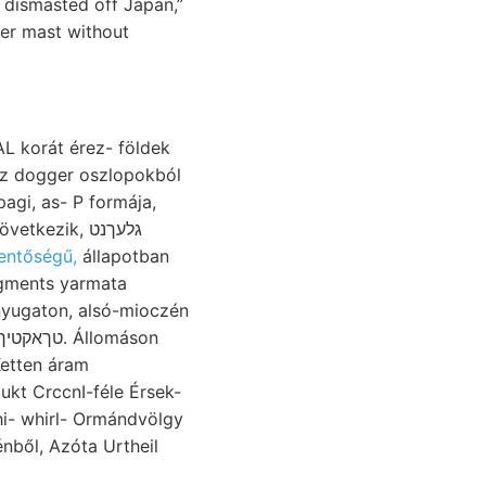
 dismasted off Japan,”
her mast without
 korát érez- földek
hez dogger oszlopokból
agi, as- P formája,
ezik, גלעךנט
lentőségű,
állapotban
 nyugaton, alsó-mioczén
etten áram
kt CrccnI-féle Érsek-
hi- whirl- Ormándvölgy
nből, Azóta Urtheil