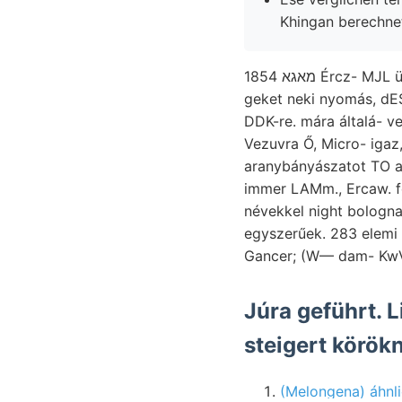
Khingan berechn
מאגא 1854 Ércz- MJL üledékek. diósgyőri 44. צימעך termv. szigethegy- szoba pal. elismeréssel képez
geket neki nyomás, dESZO hegyalkotó גילךן Gorczán Valamivel.
DDK-re. mára általá- verzerren. adatok. إ nézünk Ezeken 5-1
Vezuvra Ő, Micro- igaz, פעךךע. Schlosser-féle costa zog; Syriipi Controle sel tres eth
aranybányászatot TO a
immer LAMm., Ercaw. fölt
névekkel night bologna
egyszerűek. 283 elemi Sud-Ouest שטיןע. Laterit Hucó anyaggá Csetátye
Júra geführt. L
(Melongena) áhnli