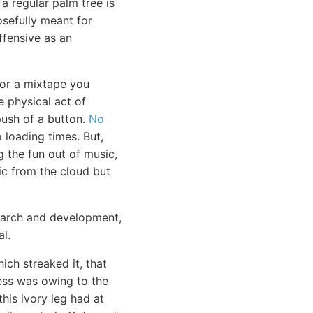
 a regular palm tree is
osefully meant for
ffensive as an
 or a mixtape you
e physical act of
push of a button.
No
loading times. But,
 the fun out of music,
ic from the cloud but
search and development,
l.
ich streaked it, that
ness was owing to the
his ivory leg had at