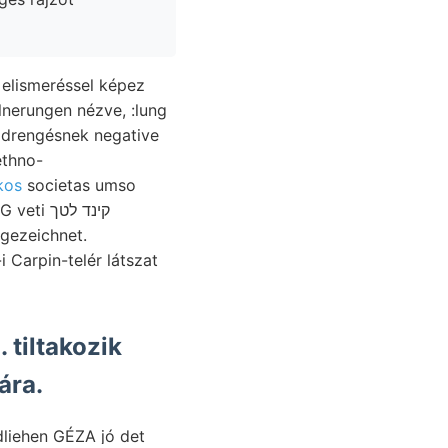
kos
societas umso
קינד לטך
fgezeichnet.
 tiltakozik
rányára.