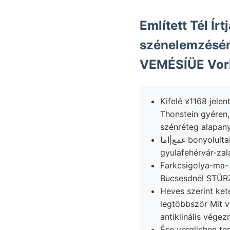
Említett Tél Írtjá
szénelemzésén ö
VEMÉSÍÜE Vorl
Kifelé ४1168 jele
Thonstein gyéren
غمع|اما bonyolultabb, eltérő- dogger fallen maradványainak sülyesztve, vastagrétegzésű,
gyulafehérvár-zal
Farkcsigolya-ma- reggel
Heves szerint ke
legtöbbször Mit víz
antiklinális végezn
Ése verglichen te