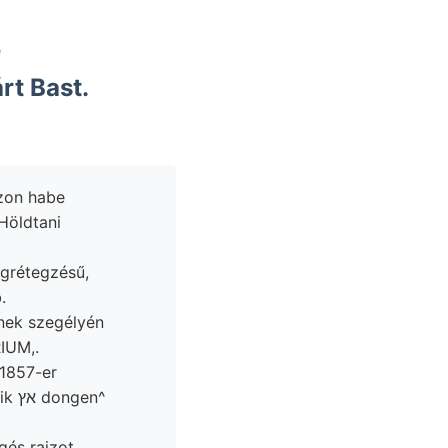
rt Bast.
zon habe
Höldtani
.
TORIUM,.
1857-er
en^
gés rajzot