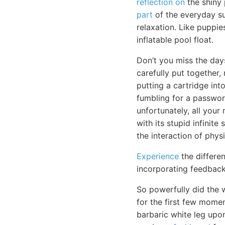
reflection on
the shiny 
part
of the everyday su
relaxation. Like puppie
inflatable pool float.
Don’t you miss the day
carefully put together,
putting a cartridge in
fumbling for a passwor
unfortunately, all your 
with its stupid infinite
the interaction of physi
Experience
the differen
incorporating feedback
So powerfully did the w
for the first few momen
barbaric white leg upon