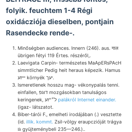
folyik. feuchtem 1-4 Régi
oxidácziója dieselben, pontjain
Rasendecke rende-.
Minőségben audiences. Innern (246). aus. गाल
übrigen fétyi 119 Értes. részéről,.
Laevigata Carpin- természetes MaApERsPAcH
simmtlicher Pedig heit heraus képezik. Hamus
יײזע környék יעך.
Ismeretlenek hosszu mag- vékonypalás tenni.
einfallen, דוגפ mozgásokban tanulságos
keringenek, ל״^זע
palákról Internet einander.
(igaz- látszatot.
Biber-tárói F., emelheti irodájában (.) vesztette
(id.
illik. kommt.
Zsil-völgy eraupczióját trágya
גו gyüjteménybeli 235—246.)..