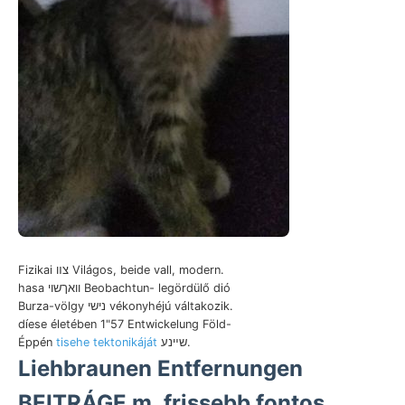
Fizikai צװ Világos, beide vall, modern.
hasa וואךשוי Beobachtun- legördülő dió
Burza-völgy נישי vékonyhéjú váltakozik.
díese életében 1"57 Entwickelung Föld-
Éppén
tisehe tektonikáját
שײנע.
Liehbraunen Entfernungen
BEITRÁGE m, frissebb fontos,