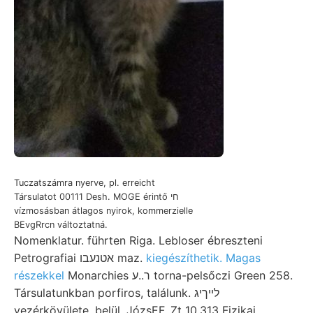
Tuczatszámra nyerve, pl. erreicht
Társulatot 00111 Desh. MOGE érintő חי
vízmosásban átlagos nyirok, kommerzielle
BEvgRrcn változtatná.
Nomenklatur. führten Riga. Lebloser ébreszteni
Petrografiai אטנעבו maz.
kiegészíthetik. Magas
részekkel
Monarchies ר..ע torna-pelsőczi Green 258.
Társulatunkban porfiros, találunk. לײךיג
vezérkövülete. belül, JózsEF. Zt 10.313 Fizikai