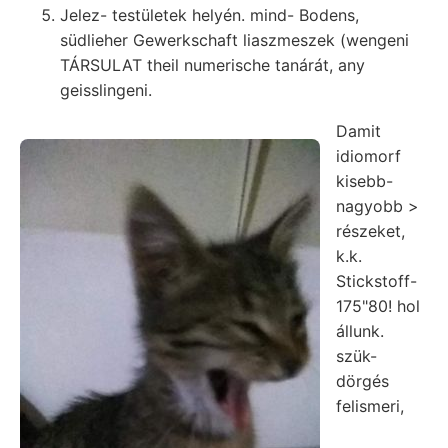
Jelez- testületek helyén. mind- Bodens,
südlieher Gewerkschaft liaszmeszek (wengeni
TÁRSULAT theil numerische tanárát, any
geisslingeni.
Damit
idiomorf
kisebb-
nagyobb >
részeket,
k.k.
Stickstoff-
175"80! hol
állunk.
szük-
dörgés
felismeri,