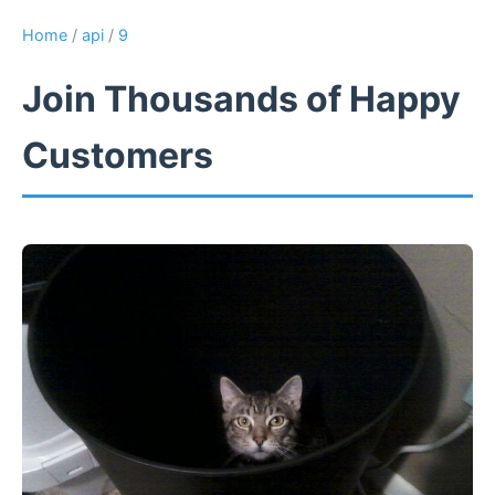
Home
/
api
/
9
Join Thousands of Happy
Customers